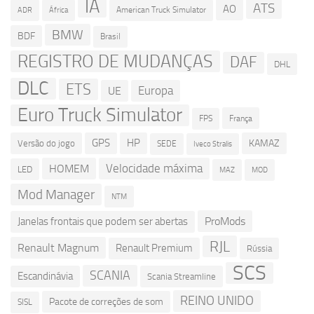
IA
ATS
AO
American Truck Simulator
ADR
África
BMW
BDF
Brasil
REGISTRO DE MUDANÇAS
DAF
DHL
DLC
ETS
Europa
UE
Euro Truck Simulator
França
FPS
GPS
HP
KAMAZ
Versão do jogo
SEDE
Iveco Stralis
Velocidade máxima
HOMEM
LED
MOD
MAZ
Mod Manager
NTM
ProMods
Janelas frontais que podem ser abertas
RJL
Renault Magnum
Renault Premium
Rússia
SCS
SCANIA
Escandinávia
Scania Streamline
REINO UNIDO
Pacote de correções de som
SISL