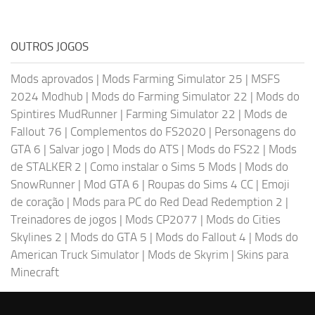
OUTROS JOGOS
Mods aprovados
|
Mods Farming Simulator 25
|
MSFS
2024 Modhub
|
Mods do Farming Simulator 22
|
Mods do
Spintires MudRunner
|
Farming Simulator 22
|
Mods de
Fallout 76
|
Complementos do FS2020
|
Personagens do
GTA 6
|
Salvar jogo
|
Mods do ATS
|
Mods do FS22
|
Mods
de STALKER 2
|
Como instalar o Sims 5 Mods
|
Mods do
SnowRunner
|
Mod GTA 6
|
Roupas do Sims 4 CC
|
Emoji
de coração
|
Mods para PC do Red Dead Redemption 2
|
Treinadores de jogos
|
Mods CP2077
|
Mods do Cities
Skylines 2
|
Mods do GTA 5
|
Mods do Fallout 4
|
Mods do
American Truck Simulator
|
Mods de Skyrim
|
Skins para
Minecraft