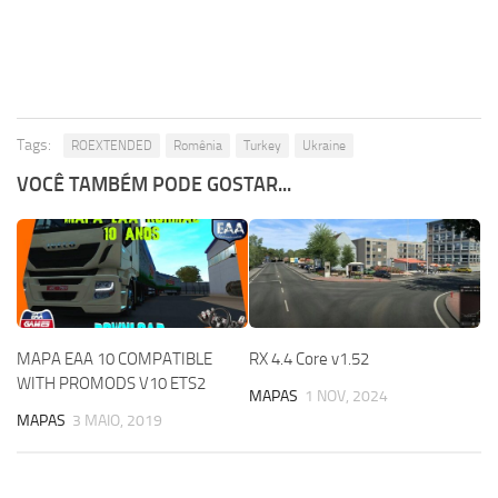
Tags:
ROEXTENDED
Romênia
Turkey
Ukraine
VOCÊ TAMBÉM PODE GOSTAR...
MAPA EAA 10 COMPATIBLE
RX 4.4 Core v1.52
WITH PROMODS V10 ETS2
MAPAS
1 NOV, 2024
MAPAS
3 MAIO, 2019