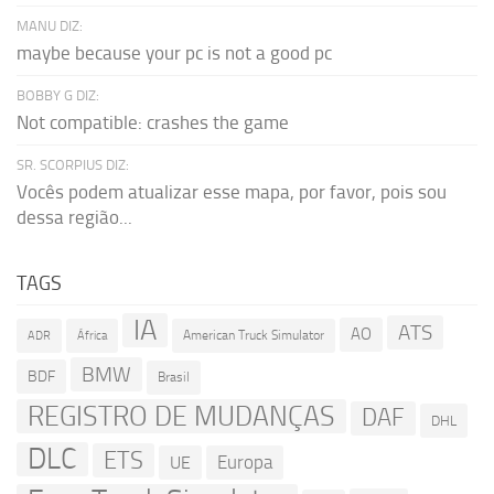
MANU DIZ:
maybe because your pc is not a good pc
BOBBY G DIZ:
Not compatible: crashes the game
SR. SCORPIUS DIZ:
Vocês podem atualizar esse mapa, por favor, pois sou
dessa região...
TAGS
IA
ATS
AO
American Truck Simulator
ADR
África
BMW
BDF
Brasil
REGISTRO DE MUDANÇAS
DAF
DHL
DLC
ETS
Europa
UE