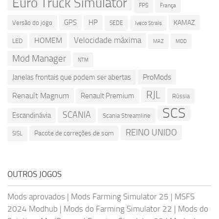
Euro Truck Simulator
França
FPS
GPS
HP
KAMAZ
Versão do jogo
SEDE
Iveco Stralis
Velocidade máxima
HOMEM
LED
MOD
MAZ
Mod Manager
NTM
ProMods
Janelas frontais que podem ser abertas
RJL
Renault Magnum
Renault Premium
Rússia
SCS
SCANIA
Escandinávia
Scania Streamline
REINO UNIDO
Pacote de correções de som
SISL
OUTROS JOGOS
Mods aprovados
|
Mods Farming Simulator 25
|
MSFS
2024 Modhub
|
Mods do Farming Simulator 22
|
Mods do