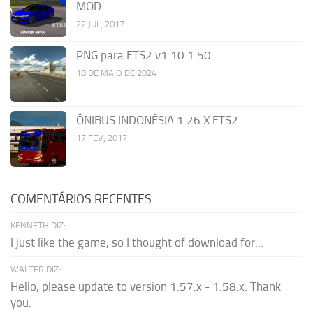
MOD
22 JUL, 2017
PNG para ETS2 v1.10 1.50
18 DE MAIO DE 2024
ÔNIBUS INDONÉSIA 1.26.X ETS2
17 FEV, 2017
COMENTÁRIOS RECENTES
KENNETH DIZ:
I just like the game, so I thought of download for...
WALTER DIZ:
Hello, please update to version 1.57.x - 1.58.x. Thank
you.