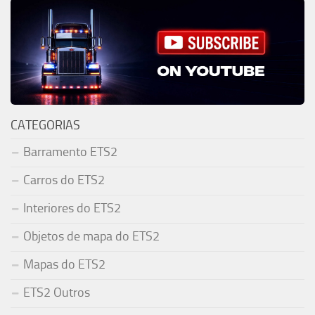
CATEGORIAS
Barramento ETS2
Carros do ETS2
Interiores do ETS2
Objetos de mapa do ETS2
Mapas do ETS2
ETS2 Outros