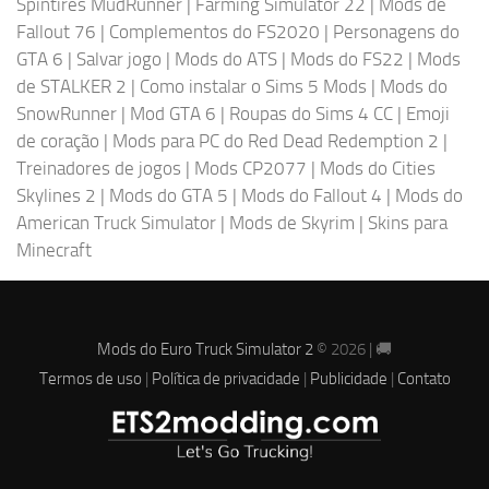
Spintires MudRunner
|
Farming Simulator 22
|
Mods de
Fallout 76
|
Complementos do FS2020
|
Personagens do
GTA 6
|
Salvar jogo
|
Mods do ATS
|
Mods do FS22
|
Mods
de STALKER 2
|
Como instalar o Sims 5 Mods
|
Mods do
SnowRunner
|
Mod GTA 6
|
Roupas do Sims 4 CC
|
Emoji
de coração
|
Mods para PC do Red Dead Redemption 2
|
Treinadores de jogos
|
Mods CP2077
|
Mods do Cities
Skylines 2
|
Mods do GTA 5
|
Mods do Fallout 4
|
Mods do
American Truck Simulator
|
Mods de Skyrim
|
Skins para
Minecraft
Mods do Euro Truck Simulator 2
© 2026 | 🚚
Termos de uso
|
Política de privacidade
|
Publicidade
|
Contato