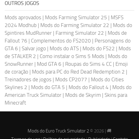
OUTROS JOGOS
Mods aprovados
|
Mods Farming Simulator 25
|
MSFS
2024 Modhub
|
Mods do Farming Simulator 22
|
Mods do
Spintires MudRunner
|
Farming Simulator 22
|
Mods de
Fallout 76
|
Complementos do FS2020
|
Personagens do
GTA 6
|
Salvar jogo
|
Mods do ATS
|
Mods do FS22
|
Mods
de STALKER 2
|
Como instalar o Sims 5 Mods
|
Mods do
SnowRunner
|
Mod GTA 6
|
Roupas do Sims 4 CC
|
Emoji
de coração
|
Mods para PC do Red Dead Redemption 2
|
Treinadores de jogos
|
Mods CP2077
|
Mods do Cities
Skylines 2
|
Mods do GTA 5
|
Mods do Fallout 4
|
Mods do
American Truck Simulator
|
Mods de Skyrim
|
Skins para
Minecraft
Mods do Euro Truck Simulator 2
© 2026 | 🚚