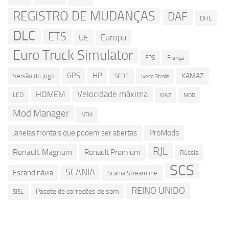
REGISTRO DE MUDANÇAS
DAF
DHL
DLC
ETS
Europa
UE
Euro Truck Simulator
França
FPS
GPS
HP
KAMAZ
Versão do jogo
SEDE
Iveco Stralis
Velocidade máxima
HOMEM
LED
MOD
MAZ
Mod Manager
NTM
ProMods
Janelas frontais que podem ser abertas
RJL
Renault Magnum
Renault Premium
Rússia
SCS
SCANIA
Escandinávia
Scania Streamline
REINO UNIDO
Pacote de correções de som
SISL