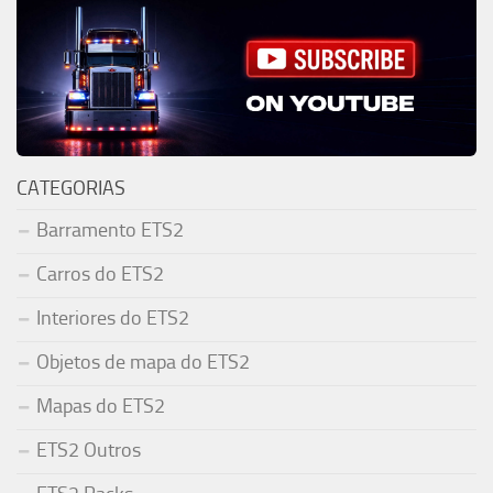
CATEGORIAS
Barramento ETS2
Carros do ETS2
Interiores do ETS2
Objetos de mapa do ETS2
Mapas do ETS2
ETS2 Outros