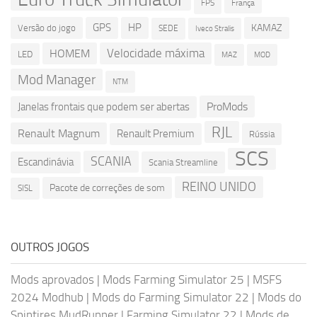
França
FPS
GPS
HP
KAMAZ
Versão do jogo
SEDE
Iveco Stralis
Velocidade máxima
HOMEM
LED
MOD
MAZ
Mod Manager
NTM
ProMods
Janelas frontais que podem ser abertas
RJL
Renault Magnum
Renault Premium
Rússia
SCS
SCANIA
Escandinávia
Scania Streamline
REINO UNIDO
Pacote de correções de som
SISL
OUTROS JOGOS
Mods aprovados
|
Mods Farming Simulator 25
|
MSFS
2024 Modhub
|
Mods do Farming Simulator 22
|
Mods do
Spintires MudRunner
|
Farming Simulator 22
|
Mods de