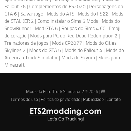
Fallout 76
|
Complementos do FS2020
|
Personagens do
GTA 6
|
Salvar jogo
|
Mods do ATS
|
Mods do FS22
|
Mods
de STALKER 2
|
Como instalar o Sims 5 Mods
|
Mods do
SnowRunner
|
Mod GTA 6
|
Roupas do Sims 4 CC
|
Emoji
de coração
|
Mods para PC do Red Dead Redemption 2
|
Treinadores de jogos
|
Mods CP2077
|
Mods do Cities
Skylines 2
|
Mods do GTA 5
|
Mods do Fallout 4
|
Mods do
American Truck Simulator
|
Mods de Skyrim
|
Skins para
Minecraft
Mods do Euro Truck Simulator 2
© 2026 | 🚚
Termos de uso
|
Política de privacidade
|
Publicidade
|
Contato