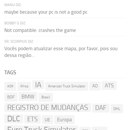
MANU DIZ:
maybe because your pc is not a good pc
BOBBY G DIZ:
Not compatible: crashes the game
SR. SCORPIUS DIZ:
Vocês podem atualizar esse mapa, por favor, pois sou
dessa região...
TAGS
IA
ATS
AO
American Truck Simulator
ADR
África
BMW
BDF
Brasil
REGISTRO DE MUDANÇAS
DAF
DHL
DLC
ETS
Europa
UE
Euro Truck Simulator