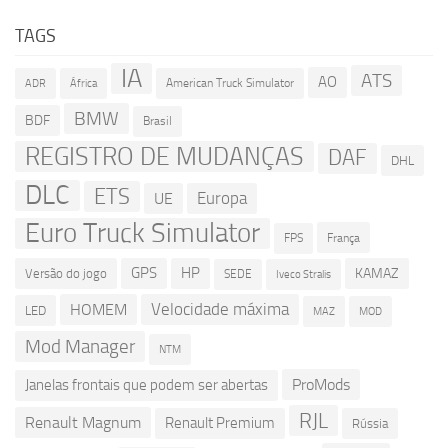
TAGS
IA
ATS
AO
American Truck Simulator
ADR
África
BMW
BDF
Brasil
REGISTRO DE MUDANÇAS
DAF
DHL
DLC
ETS
Europa
UE
Euro Truck Simulator
França
FPS
GPS
HP
KAMAZ
Versão do jogo
SEDE
Iveco Stralis
Velocidade máxima
HOMEM
LED
MOD
MAZ
Mod Manager
NTM
ProMods
Janelas frontais que podem ser abertas
RJL
Renault Magnum
Renault Premium
Rússia