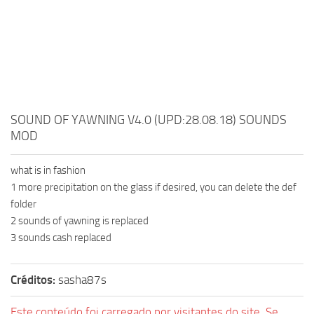
SOUND OF YAWNING V4.0 (UPD:28.08.18) SOUNDS
MOD
what is in fashion
1 more precipitation on the glass if desired, you can delete the def
folder
2 sounds of yawning is replaced
3 sounds cash replaced
Créditos:
sasha87s
Este conteúdo foi carregado por visitantes do site. Se