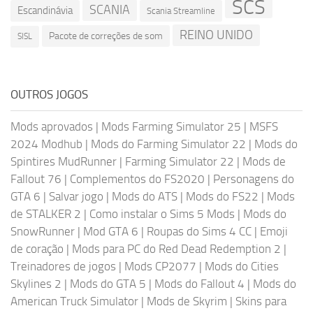
SCS
SCANIA
Escandinávia
Scania Streamline
REINO UNIDO
Pacote de correções de som
SISL
OUTROS JOGOS
Mods aprovados
|
Mods Farming Simulator 25
|
MSFS
2024 Modhub
|
Mods do Farming Simulator 22
|
Mods do
Spintires MudRunner
|
Farming Simulator 22
|
Mods de
Fallout 76
|
Complementos do FS2020
|
Personagens do
GTA 6
|
Salvar jogo
|
Mods do ATS
|
Mods do FS22
|
Mods
de STALKER 2
|
Como instalar o Sims 5 Mods
|
Mods do
SnowRunner
|
Mod GTA 6
|
Roupas do Sims 4 CC
|
Emoji
de coração
|
Mods para PC do Red Dead Redemption 2
|
Treinadores de jogos
|
Mods CP2077
|
Mods do Cities
Skylines 2
|
Mods do GTA 5
|
Mods do Fallout 4
|
Mods do
American Truck Simulator
|
Mods de Skyrim
|
Skins para