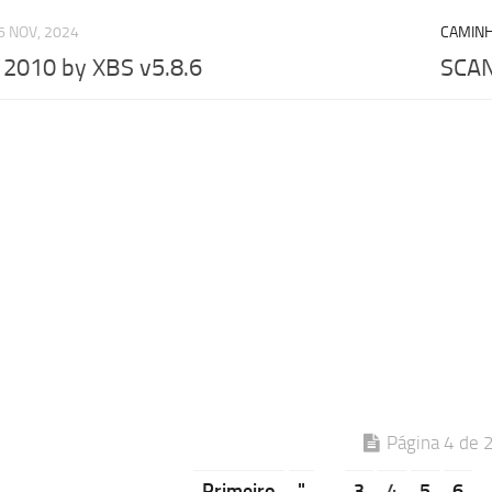
6 NOV, 2024
CAMIN
2010 by XBS v5.8.6
SCAN
Página 4 de 
Primeiro
"
.
3
4
5
6
.