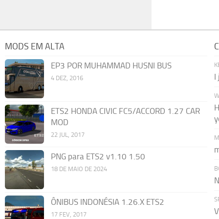
MODS EM ALTA
C
EP3 POR MUHAMMAD HUSNI BUS
K
I
4 DEZ, 2016
W
H
ETS2 HONDA CIVIC FC5/ACCORD 1.27 CAR
y
MOD
22 JUL, 2017
M
m
PNG para ETS2 v1.10 1.50
B
18 DE MAIO DE 2024
N
S
ÔNIBUS INDONÉSIA 1.26.X ETS2
V
17 FEV, 2017