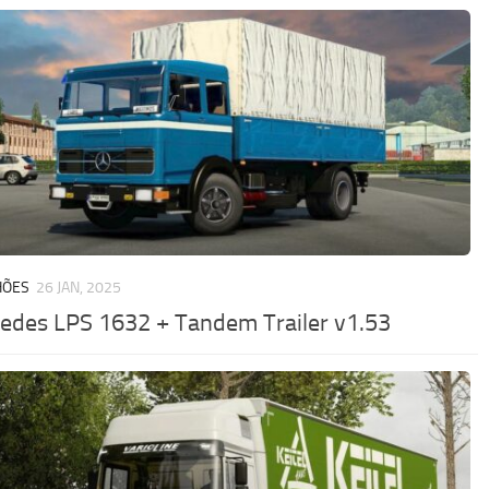
HÕES
26 JAN, 2025
edes LPS 1632 + Tandem Trailer v1.53