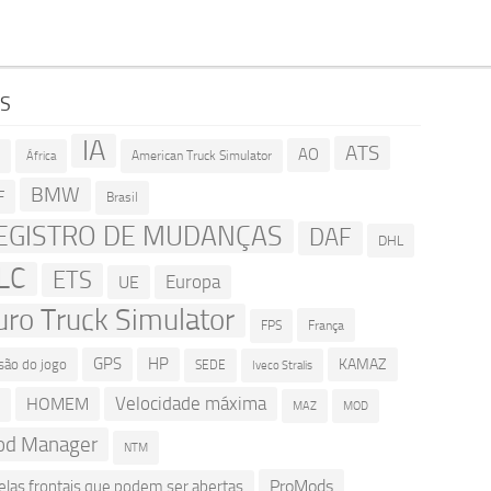
GS
IA
ATS
AO
American Truck Simulator
R
África
BMW
F
Brasil
EGISTRO DE MUDANÇAS
DAF
DHL
LC
ETS
Europa
UE
uro Truck Simulator
França
FPS
GPS
HP
KAMAZ
são do jogo
SEDE
Iveco Stralis
Velocidade máxima
HOMEM
D
MOD
MAZ
d Manager
NTM
ProMods
elas frontais que podem ser abertas