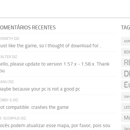
OMENTÁRIOS RECENTES
TA
ENNETH DIZ:
AD
 just like the game, so I thought of download for...
BD
ALTER DIZ:
R
ello, please update to version 1.57.x - 1.58.x. Thank
ou.
D
ANU DIZ:
E
aybe because your pc is not a good pc
Ver
OBBY G DIZ:
ot compatible: crashes the game
LE
Mo
R. SCORPIUS DIZ:
ocês podem atualizar esse mapa, por favor, pois sou
Jan