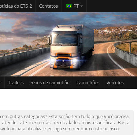
otícias do ETS 2
Contatos
PT
r
Trailers
Skins de caminhão
Caminhões
Veículos
 em outras categorias? Esta seção tem tudo o que você precisa.
atender até mesmo às necessidades mais específicas. Basta
download para atualizar seu jogo sem nenhum custo ou risco.