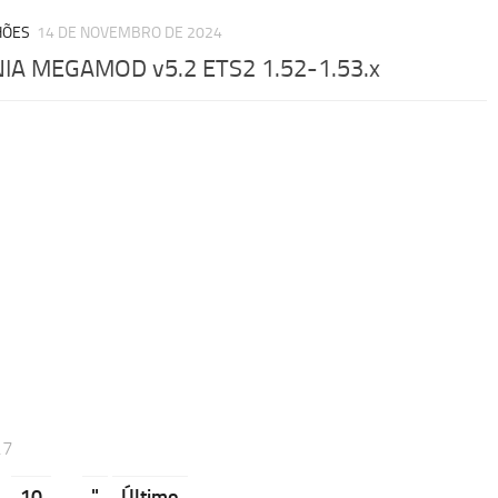
HÕES
14 DE NOVEMBRO DE 2024
IA MEGAMOD v5.2 ETS2 1.52-1.53.x
27
10
.
"
Último