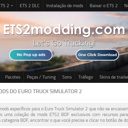
TS 2
ETS 2 DLC
Instalação de mods
Baixar o ETS 2
N
Pacotes
Peças / Tuning
Sons
Tráfego
Skins de traile
ODS DO EURO TRUCK SIMULATOR 2
ods específicos para o Euro Truck Simulator 2 que não se encaixam
s uma coleção de mods ETS2 BDF exclusivos com recursos para 
 categoria BDF, encontrar o que você precisa e clicar no botão de 