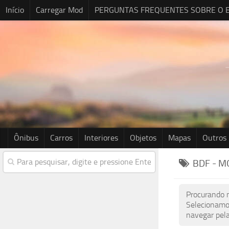
Início
Carregar Mod
PERGUNTAS FREQUENTES SOBRE O E
Ônibus
Carros
Interiores
Objetos
Mapas
Outros
BDF - M
Procurando m
Selecionamo
navegar pela