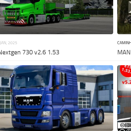
 JAN, 2025
CAMIN
Nextgen 730 v2.6 1.53
MAN 