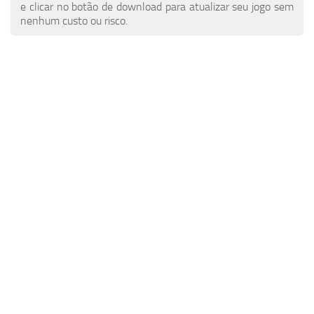
Notícias do ETS 2
Outros
e clicar no botão de download para atualizar seu jogo sem
nenhum custo ou risco.
Contatos
Pacotes
PT
Peças / Tuning
EN
Sons
DE
Tráfego
TR
Skins de trailer
PL
Trailers
FR
Skins de caminhão
RO
Caminhões
Veículos