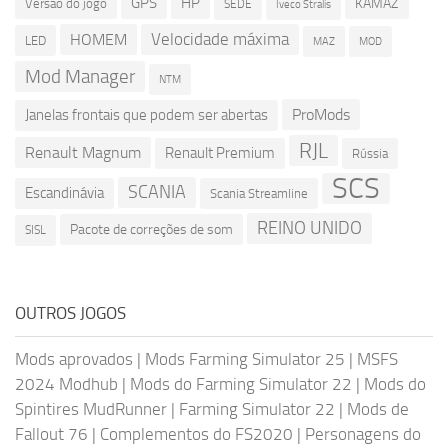
GPS
HP
KAMAZ
Versão do jogo
SEDE
Iveco Stralis
Velocidade máxima
HOMEM
LED
MOD
MAZ
Mod Manager
NTM
ProMods
Janelas frontais que podem ser abertas
RJL
Renault Magnum
Renault Premium
Rússia
SCS
SCANIA
Escandinávia
Scania Streamline
REINO UNIDO
Pacote de correções de som
SISL
OUTROS JOGOS
Mods aprovados
|
Mods Farming Simulator 25
|
MSFS
2024 Modhub
|
Mods do Farming Simulator 22
|
Mods do
Spintires MudRunner
|
Farming Simulator 22
|
Mods de
Fallout 76
|
Complementos do FS2020
|
Personagens do