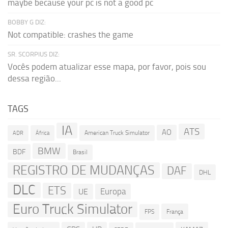
maybe because your pc is not a good pc
BOBBY G DIZ:
Not compatible: crashes the game
SR. SCORPIUS DIZ:
Vocês podem atualizar esse mapa, por favor, pois sou
dessa região...
TAGS
IA
ATS
AO
American Truck Simulator
ADR
África
BMW
BDF
Brasil
REGISTRO DE MUDANÇAS
DAF
DHL
DLC
ETS
Europa
UE
Euro Truck Simulator
França
FPS