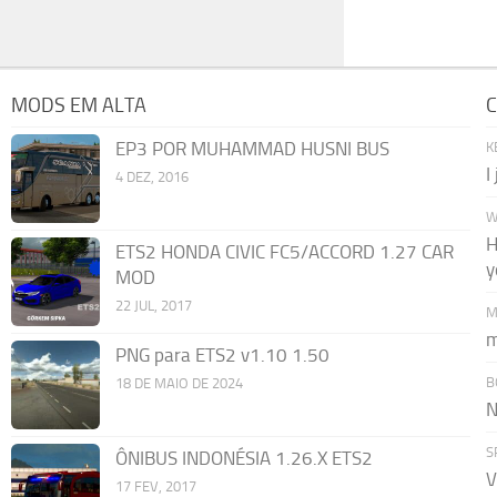
MODS EM ALTA
C
EP3 POR MUHAMMAD HUSNI BUS
K
I
4 DEZ, 2016
W
H
ETS2 HONDA CIVIC FC5/ACCORD 1.27 CAR
y
MOD
22 JUL, 2017
M
m
PNG para ETS2 v1.10 1.50
B
18 DE MAIO DE 2024
N
S
ÔNIBUS INDONÉSIA 1.26.X ETS2
V
17 FEV, 2017