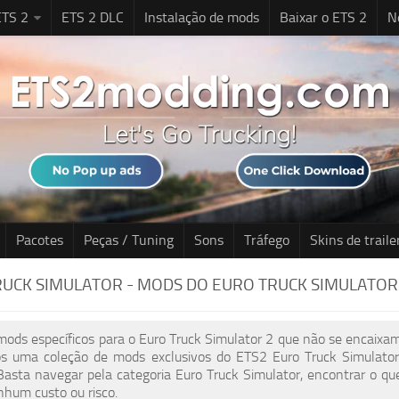
TS 2
ETS 2 DLC
Instalação de mods
Baixar o ETS 2
N
Pacotes
Peças / Tuning
Sons
Tráfego
Skins de traile
UCK SIMULATOR - MODS DO EURO TRUCK SIMULATOR
ods específicos para o Euro Truck Simulator 2 que não se encaixam
s uma coleção de mods exclusivos do ETS2 Euro Truck Simulato
 Basta navegar pela categoria Euro Truck Simulator, encontrar o qu
hum custo ou risco.