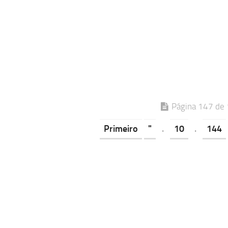
Página 147 de
Primeiro
"
.
10
.
144