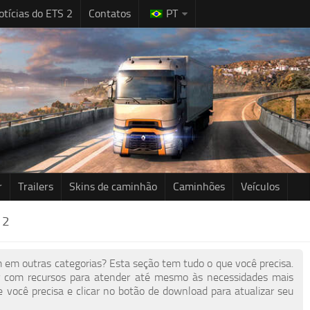
otícias do ETS 2
Contatos
PT
r
Trailers
Skins de caminhão
Caminhões
Veículos
 2
 em outras categorias? Esta seção tem tudo o que você precisa.
r com recursos para atender até mesmo às necessidades mais
e você precisa e clicar no botão de download para atualizar seu