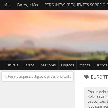
Início
Carregar Mod
PERGUNTAS FREQUENTES SOBRE O E
Ônibus
Carros
Interiores
Objetos
Mapas
Outros
EURO TR
Procurando m
Selecionamo
específicas.
jogo sem nen