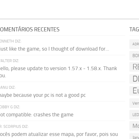
OMENTÁRIOS RECENTES
TA
ENNETH DIZ:
AD
 just like the game, so I thought of download for...
BD
ALTER DIZ:
R
ello, please update to version 1.57.x - 1.58.x. Thank
ou.
D
ANU DIZ:
E
aybe because your pc is not a good pc
Ver
OBBY G DIZ:
ot compatible: crashes the game
LE
Mo
R. SCORPIUS DIZ:
ocês podem atualizar esse mapa, por favor, pois sou
Jan