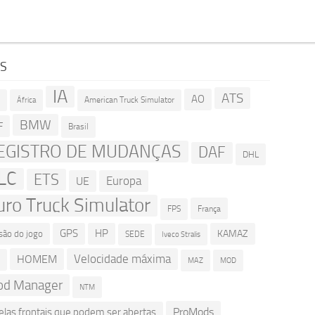
GS
IA
ATS
AO
American Truck Simulator
R
África
BMW
F
Brasil
EGISTRO DE MUDANÇAS
DAF
DHL
LC
ETS
Europa
UE
uro Truck Simulator
França
FPS
GPS
HP
KAMAZ
são do jogo
SEDE
Iveco Stralis
Velocidade máxima
HOMEM
D
MOD
MAZ
d Manager
NTM
ProMods
elas frontais que podem ser abertas