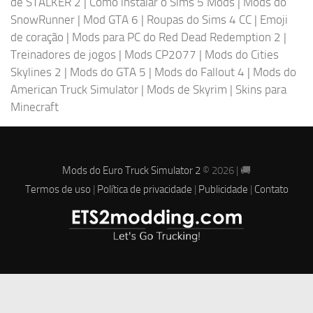
de STALKER 2
|
Como instalar o Sims 5 Mods
|
Mods do
SnowRunner
|
Mod GTA 6
|
Roupas do Sims 4 CC
|
Emoji
de coração
|
Mods para PC do Red Dead Redemption 2
|
Treinadores de jogos
|
Mods CP2077
|
Mods do Cities
Skylines 2
|
Mods do GTA 5
|
Mods do Fallout 4
|
Mods do
American Truck Simulator
|
Mods de Skyrim
|
Skins para
Minecraft
Mods do Euro Truck Simulator 2
© 2026 | 🚚
Termos de uso
|
Política de privacidade
|
Publicidade
|
Contato