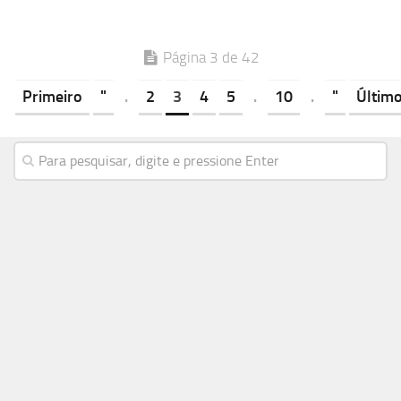
Página 3 de 42
Primeiro
"
.
2
3
4
5
.
10
.
"
Últim