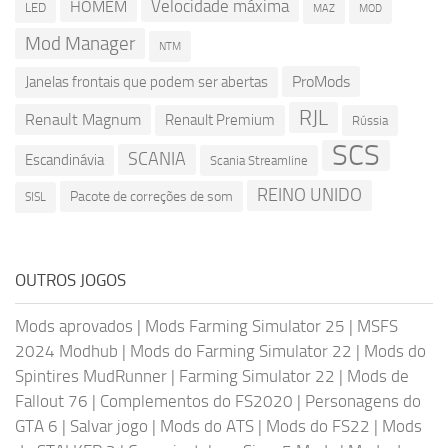
Velocidade máxima
HOMEM
LED
MOD
MAZ
Mod Manager
NTM
ProMods
Janelas frontais que podem ser abertas
RJL
Renault Magnum
Renault Premium
Rússia
SCS
SCANIA
Escandinávia
Scania Streamline
REINO UNIDO
Pacote de correções de som
SISL
OUTROS JOGOS
Mods aprovados
|
Mods Farming Simulator 25
|
MSFS
2024 Modhub
|
Mods do Farming Simulator 22
|
Mods do
Spintires MudRunner
|
Farming Simulator 22
|
Mods de
Fallout 76
|
Complementos do FS2020
|
Personagens do
GTA 6
|
Salvar jogo
|
Mods do ATS
|
Mods do FS22
|
Mods