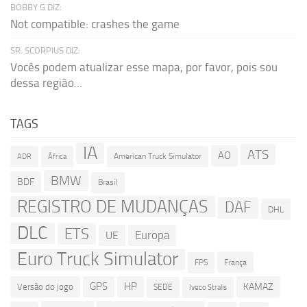
BOBBY G DIZ:
Not compatible: crashes the game
SR. SCORPIUS DIZ:
Vocês podem atualizar esse mapa, por favor, pois sou
dessa região...
TAGS
IA
ATS
AO
American Truck Simulator
ADR
África
BMW
BDF
Brasil
REGISTRO DE MUDANÇAS
DAF
DHL
DLC
ETS
Europa
UE
Euro Truck Simulator
França
FPS
GPS
HP
KAMAZ
Versão do jogo
SEDE
Iveco Stralis