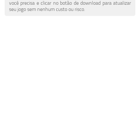
Notícias do ETS 2
Outros
você precisa e clicar no botão de download para atualizar
seu jogo sem nenhum custo ou risco.
Contatos
Pacotes
PT
Peças / Tuning
EN
Sons
DE
Tráfego
TR
Skins de trailer
PL
Trailers
FR
Skins de caminhão
RO
Caminhões
Veículos