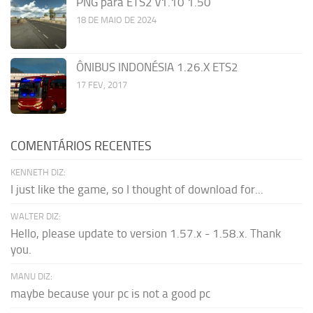
PNG para ETS2 v1.10 1.50
18 DE MAIO DE 2024
ÔNIBUS INDONÉSIA 1.26.X ETS2
17 FEV, 2017
COMENTÁRIOS RECENTES
KENNETH DIZ:
I just like the game, so I thought of download for...
WALTER DIZ:
Hello, please update to version 1.57.x - 1.58.x. Thank
you.
MANU DIZ:
maybe because your pc is not a good pc