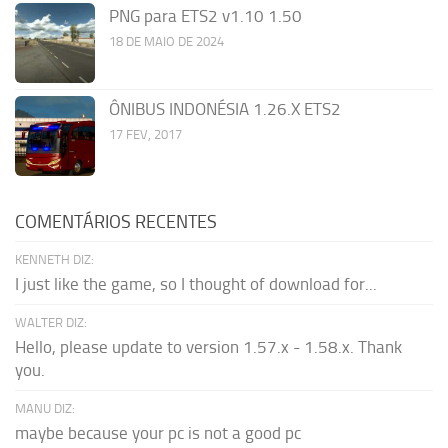
PNG para ETS2 v1.10 1.50
18 DE MAIO DE 2024
ÔNIBUS INDONÉSIA 1.26.X ETS2
17 FEV, 2017
COMENTÁRIOS RECENTES
KENNETH DIZ:
I just like the game, so I thought of download for...
WALTER DIZ:
Hello, please update to version 1.57.x - 1.58.x. Thank
you.
MANU DIZ:
maybe because your pc is not a good pc