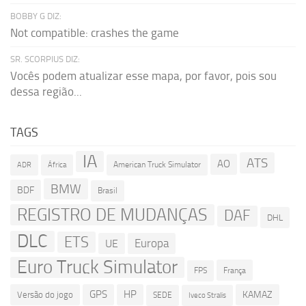
BOBBY G DIZ:
Not compatible: crashes the game
SR. SCORPIUS DIZ:
Vocês podem atualizar esse mapa, por favor, pois sou
dessa região...
TAGS
IA
ATS
AO
American Truck Simulator
ADR
África
BMW
BDF
Brasil
REGISTRO DE MUDANÇAS
DAF
DHL
DLC
ETS
Europa
UE
Euro Truck Simulator
França
FPS
GPS
HP
KAMAZ
Versão do jogo
SEDE
Iveco Stralis