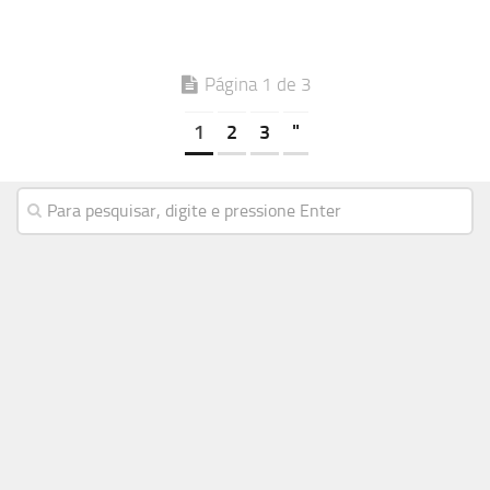
Página 1 de 3
1
2
3
"