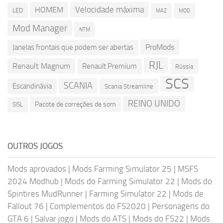
Velocidade máxima
HOMEM
LED
MOD
MAZ
Mod Manager
NTM
ProMods
Janelas frontais que podem ser abertas
RJL
Renault Magnum
Renault Premium
Rússia
SCS
SCANIA
Escandinávia
Scania Streamline
REINO UNIDO
Pacote de correções de som
SISL
OUTROS JOGOS
Mods aprovados
|
Mods Farming Simulator 25
|
MSFS
2024 Modhub
|
Mods do Farming Simulator 22
|
Mods do
Spintires MudRunner
|
Farming Simulator 22
|
Mods de
Fallout 76
|
Complementos do FS2020
|
Personagens do
GTA 6
|
Salvar jogo
|
Mods do ATS
|
Mods do FS22
|
Mods