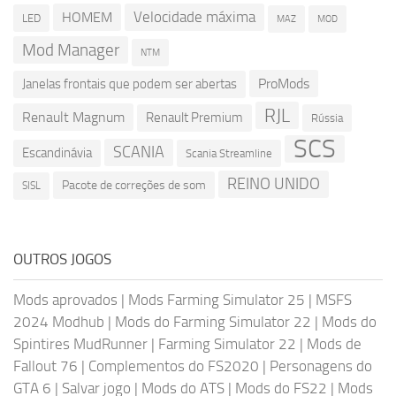
Velocidade máxima
HOMEM
LED
MOD
MAZ
Mod Manager
NTM
ProMods
Janelas frontais que podem ser abertas
RJL
Renault Magnum
Renault Premium
Rússia
SCS
SCANIA
Escandinávia
Scania Streamline
REINO UNIDO
Pacote de correções de som
SISL
OUTROS JOGOS
Mods aprovados
|
Mods Farming Simulator 25
|
MSFS
2024 Modhub
|
Mods do Farming Simulator 22
|
Mods do
Spintires MudRunner
|
Farming Simulator 22
|
Mods de
Fallout 76
|
Complementos do FS2020
|
Personagens do
GTA 6
|
Salvar jogo
|
Mods do ATS
|
Mods do FS22
|
Mods