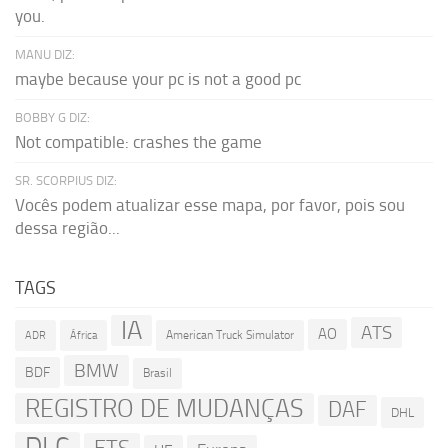
you.
MANU DIZ:
maybe because your pc is not a good pc
BOBBY G DIZ:
Not compatible: crashes the game
SR. SCORPIUS DIZ:
Vocês podem atualizar esse mapa, por favor, pois sou
dessa região...
TAGS
IA
ATS
AO
American Truck Simulator
ADR
África
BMW
BDF
Brasil
REGISTRO DE MUDANÇAS
DAF
DHL
DLC