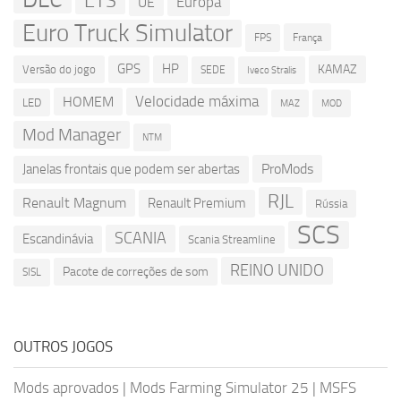
ETS
Europa
UE
Euro Truck Simulator
França
FPS
GPS
HP
KAMAZ
Versão do jogo
SEDE
Iveco Stralis
Velocidade máxima
HOMEM
LED
MOD
MAZ
Mod Manager
NTM
ProMods
Janelas frontais que podem ser abertas
RJL
Renault Magnum
Renault Premium
Rússia
SCS
SCANIA
Escandinávia
Scania Streamline
REINO UNIDO
Pacote de correções de som
SISL
OUTROS JOGOS
Mods aprovados
|
Mods Farming Simulator 25
|
MSFS