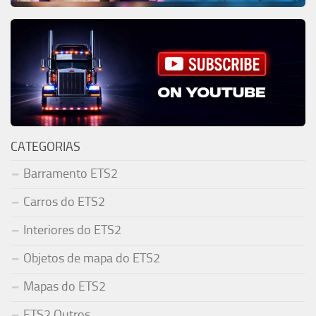
CATEGORIAS
Barramento ETS2
Carros do ETS2
Interiores do ETS2
Objetos de mapa do ETS2
Mapas do ETS2
ETS2 Outros