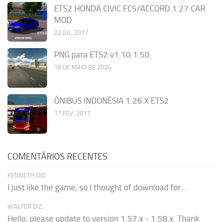
ETS2 HONDA CIVIC FC5/ACCORD 1.27 CAR
MOD
22 JUL, 2017
PNG para ETS2 v1.10 1.50
18 DE MAIO DE 2024
ÔNIBUS INDONÉSIA 1.26.X ETS2
17 FEV, 2017
COMENTÁRIOS RECENTES
KENNETH DIZ:
I just like the game, so I thought of download for...
WALTER DIZ:
Hello, please update to version 1.57.x - 1.58.x. Thank