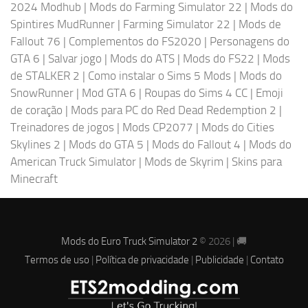
2024 Modhub
|
Mods do Farming Simulator 22
|
Mods do
Spintires MudRunner
|
Farming Simulator 22
|
Mods de
Fallout 76
|
Complementos do FS2020
|
Personagens do
GTA 6
|
Salvar jogo
|
Mods do ATS
|
Mods do FS22
|
Mods
de STALKER 2
|
Como instalar o Sims 5 Mods
|
Mods do
SnowRunner
|
Mod GTA 6
|
Roupas do Sims 4 CC
|
Emoji
de coração
|
Mods para PC do Red Dead Redemption 2
|
Treinadores de jogos
|
Mods CP2077
|
Mods do Cities
Skylines 2
|
Mods do GTA 5
|
Mods do Fallout 4
|
Mods do
American Truck Simulator
|
Mods de Skyrim
|
Skins para
Minecraft
Mods do Euro Truck Simulator 2
© 2026 | 🚚
Termos de uso
|
Política de privacidade
|
Publicidade
|
Contato