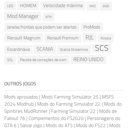
Velocidade máxima
HOMEM
LED
MOD
MAZ
Mod Manager
NTM
ProMods
Janelas frontais que podem ser abertas
RJL
Renault Magnum
Renault Premium
Rússia
SCS
SCANIA
Escandinávia
Scania Streamline
REINO UNIDO
Pacote de correções de som
SISL
OUTROS JOGOS
Mods aprovados
|
Mods Farming Simulator 25
|
MSFS
2024 Modhub
|
Mods do Farming Simulator 22
|
Mods do
Spintires MudRunner
|
Farming Simulator 22
|
Mods de
Fallout 76
|
Complementos do FS2020
|
Personagens do
GTA 6
|
Salvar jogo
|
Mods do ATS
|
Mods do FS22
|
Mods