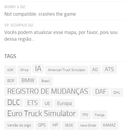
BOBBY G DIZ:
Not compatible: crashes the game
SR. SCORPIUS DIZ:
Vocês podem atualizar esse mapa, por favor, pois sou
dessa região...
TAGS
IA
ATS
AO
American Truck Simulator
ADR
África
BMW
BDF
Brasil
REGISTRO DE MUDANÇAS
DAF
DHL
DLC
ETS
Europa
UE
Euro Truck Simulator
França
FPS
GPS
HP
KAMAZ
Versão do jogo
SEDE
Iveco Stralis