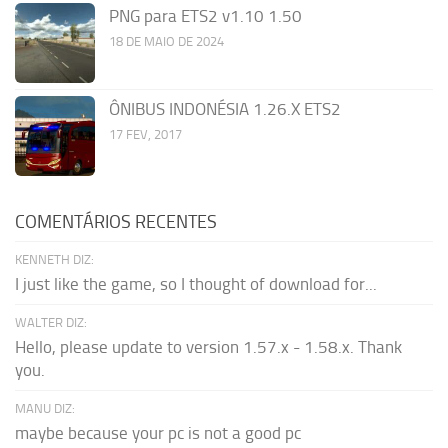
PNG para ETS2 v1.10 1.50
18 DE MAIO DE 2024
ÔNIBUS INDONÉSIA 1.26.X ETS2
17 FEV, 2017
COMENTÁRIOS RECENTES
KENNETH DIZ:
I just like the game, so I thought of download for...
WALTER DIZ:
Hello, please update to version 1.57.x - 1.58.x. Thank
you.
MANU DIZ:
maybe because your pc is not a good pc