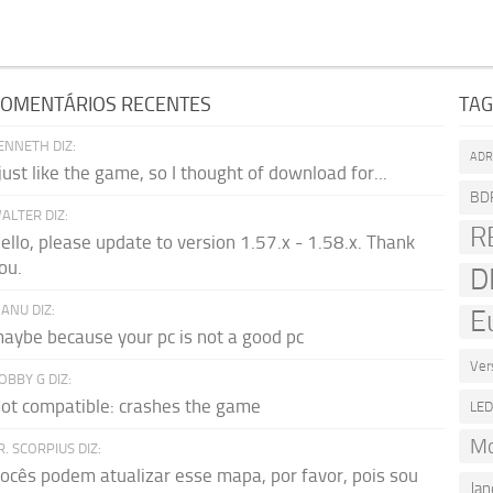
OMENTÁRIOS RECENTES
TA
ENNETH DIZ:
AD
 just like the game, so I thought of download for...
BD
ALTER DIZ:
R
ello, please update to version 1.57.x - 1.58.x. Thank
ou.
D
ANU DIZ:
E
aybe because your pc is not a good pc
Ver
OBBY G DIZ:
ot compatible: crashes the game
LE
Mo
R. SCORPIUS DIZ:
ocês podem atualizar esse mapa, por favor, pois sou
Jan