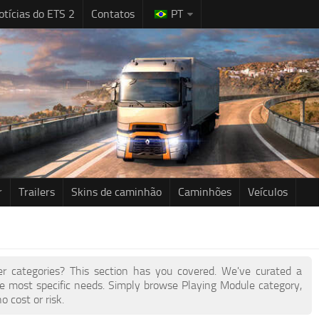
otícias do ETS 2
Contatos
PT
r
Trailers
Skins de caminhão
Caminhões
Veículos
her categories? This section has you covered. We've curated a
e most specific needs. Simply browse Playing Module category,
 cost or risk.