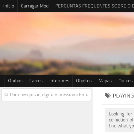
Início
Carregar Mod
PERGUNTAS FREQUENTES SOBRE O E
Ônibus
Carros
Interiores
Objetos
Mapas
Outros
PLAYING
Looking for
collection 
find what yo