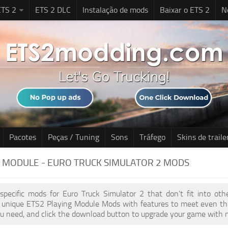
TS 2
ETS 2 DLC
Instalação de mods
Baixar o ETS 2
N
Pacotes
Peças / Tuning
Sons
Tráfego
Skins de traile
 MODULE - EURO TRUCK SIMULATOR 2 MODS
 specific mods for Euro Truck Simulator 2 that don't fit into ot
of unique ETS2 Playing Module Mods with features to meet even th
u need, and click the download button to upgrade your game with no