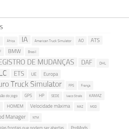
GS
IA
ATS
AO
American Truck Simulator
R
África
BMW
F
Brasil
EGISTRO DE MUDANÇAS
DAF
DHL
LC
ETS
Europa
UE
uro Truck Simulator
França
FPS
GPS
HP
KAMAZ
são do jogo
SEDE
Iveco Stralis
Velocidade máxima
HOMEM
D
MOD
MAZ
d Manager
NTM
ProMods
elas frontais que podem ser abertas