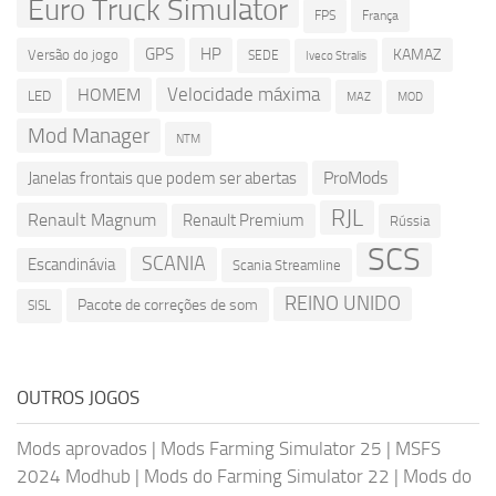
Euro Truck Simulator
França
FPS
GPS
HP
KAMAZ
Versão do jogo
SEDE
Iveco Stralis
Velocidade máxima
HOMEM
LED
MOD
MAZ
Mod Manager
NTM
ProMods
Janelas frontais que podem ser abertas
RJL
Renault Magnum
Renault Premium
Rússia
SCS
SCANIA
Escandinávia
Scania Streamline
REINO UNIDO
Pacote de correções de som
SISL
OUTROS JOGOS
Mods aprovados
|
Mods Farming Simulator 25
|
MSFS
2024 Modhub
|
Mods do Farming Simulator 22
|
Mods do