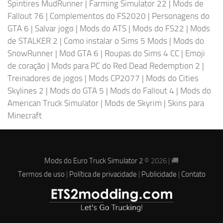
Spintires MudRunner
|
Farming Simulator 22
|
Mods de
Fallout 76
|
Complementos do FS2020
|
Personagens do
GTA 6
|
Salvar jogo
|
Mods do ATS
|
Mods do FS22
|
Mods
de STALKER 2
|
Como instalar o Sims 5 Mods
|
Mods do
SnowRunner
|
Mod GTA 6
|
Roupas do Sims 4 CC
|
Emoji
de coração
|
Mods para PC do Red Dead Redemption 2
|
Treinadores de jogos
|
Mods CP2077
|
Mods do Cities
Skylines 2
|
Mods do GTA 5
|
Mods do Fallout 4
|
Mods do
American Truck Simulator
|
Mods de Skyrim
|
Skins para
Minecraft
Mods do Euro Truck Simulator 2
© 2026 | 🚚
Termos de uso
|
Política de privacidade
|
Publicidade
|
Contato