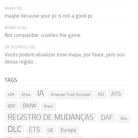
MANU DIZ:
maybe because your pc is not a good pc
BOBBY G DIZ:
Not compatible: crashes the game
SR. SCORPIUS DIZ:
Vocês podem atualizar esse mapa, por favor, pois sou
dessa região...
TAGS
IA
ATS
AO
American Truck Simulator
ADR
África
BMW
BDF
Brasil
REGISTRO DE MUDANÇAS
DAF
DHL
DLC
ETS
Europa
UE