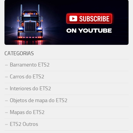
CATEGORIAS
Barramento ETS2
Carros do ETS2
Interiores do ETS2
Objetos de mapa do ETS2
Mapas do ETS2
ETS2 Outros