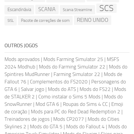
SCS
SCANIA
Escandinávia
Scania Streamline
REINO UNIDO
Pacote de correções de som
SISL
OUTROS JOGOS
Mods aprovados
|
Mods Farming Simulator 25
|
MSFS
2024 Modhub
|
Mods do Farming Simulator 22
|
Mods do
Spintires MudRunner
|
Farming Simulator 22
|
Mods de
Fallout 76
|
Complementos do FS2020
|
Personagens do
GTA 6
|
Salvar jogo
|
Mods do ATS
|
Mods do FS22
|
Mods
de STALKER 2
|
Como instalar o Sims 5 Mods
|
Mods do
SnowRunner
|
Mod GTA 6
|
Roupas do Sims 4 CC
|
Emoji
de coração
|
Mods para PC do Red Dead Redemption 2
|
Treinadores de jogos
|
Mods CP2077
|
Mods do Cities
Skylines 2
|
Mods do GTA 5
|
Mods do Fallout 4
|
Mods do
American Truck Simulator
|
Mods de Skyrim
|
Skins para