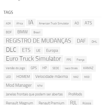
TAGS
IA
ATS
AO
American Truck Simulator
ADR
África
BMW
BDF
Brasil
REGISTRO DE MUDANÇAS
DAF
DHL
DLC
ETS
Europa
UE
Euro Truck Simulator
França
FPS
GPS
HP
KAMAZ
Versão do jogo
SEDE
Iveco Stralis
Velocidade máxima
HOMEM
LED
MOD
MAZ
Mod Manager
NTM
ProMods
Janelas frontais que podem ser abertas
RJL
Renault Magnum
Renault Premium
Rússia