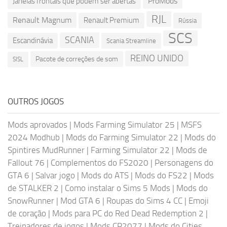
ProMods
Janelas frontais que podem ser abertas
RJL
Renault Magnum
Renault Premium
Rússia
SCS
SCANIA
Escandinávia
Scania Streamline
REINO UNIDO
Pacote de correções de som
SISL
OUTROS JOGOS
Mods aprovados
|
Mods Farming Simulator 25
|
MSFS
2024 Modhub
|
Mods do Farming Simulator 22
|
Mods do
Spintires MudRunner
|
Farming Simulator 22
|
Mods de
Fallout 76
|
Complementos do FS2020
|
Personagens do
GTA 6
|
Salvar jogo
|
Mods do ATS
|
Mods do FS22
|
Mods
de STALKER 2
|
Como instalar o Sims 5 Mods
|
Mods do
SnowRunner
|
Mod GTA 6
|
Roupas do Sims 4 CC
|
Emoji
de coração
|
Mods para PC do Red Dead Redemption 2
|
Treinadores de jogos
|
Mods CP2077
|
Mods do Cities