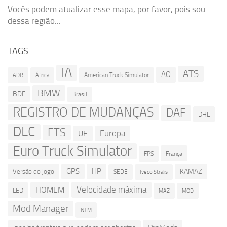
Vocês podem atualizar esse mapa, por favor, pois sou
dessa região...
TAGS
IA
ATS
AO
American Truck Simulator
ADR
África
BMW
BDF
Brasil
REGISTRO DE MUDANÇAS
DAF
DHL
DLC
ETS
Europa
UE
Euro Truck Simulator
França
FPS
GPS
HP
KAMAZ
Versão do jogo
SEDE
Iveco Stralis
Velocidade máxima
HOMEM
LED
MOD
MAZ
Mod Manager
NTM