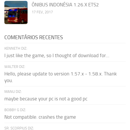
ÔNIBUS INDONÉSIA 1.26.X ETS2
17 FEV, 2017
COMENTÁRIOS RECENTES
KENNETH DIZ:
I just like the game, so I thought of download for...
WALTER DIZ:
Hello, please update to version 1.57.x - 1.58.x. Thank
you.
MANU DIZ:
maybe because your pc is not a good pc
BOBBY G DIZ:
Not compatible: crashes the game
SR. SCORPIUS DIZ: