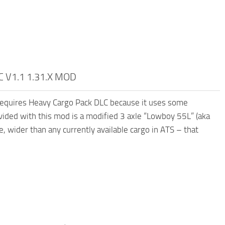
 V1.1 1.31.X MOD
requires Heavy Cargo Pack DLC because it uses some
ovided with this mod is a modified 3 axle “Lowboy 55L” (aka
 wider than any currently available cargo in ATS – that