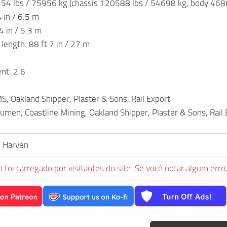
54 lbs / 75956 kg (chassis 120588 lbs / 54698 kg, body 468
 in / 6.5 m
4 in / 5.3 m
r length: 88 ft 7 in / 27 m
ent: 2.6
MS, Oakland Shipper, Plaster & Sons, Rail Export
itumen, Coastline Mining, Oakland Shipper, Plaster & Sons, Rail
, Harven
 foi carregado por visitantes do site. Se você notar algum erro