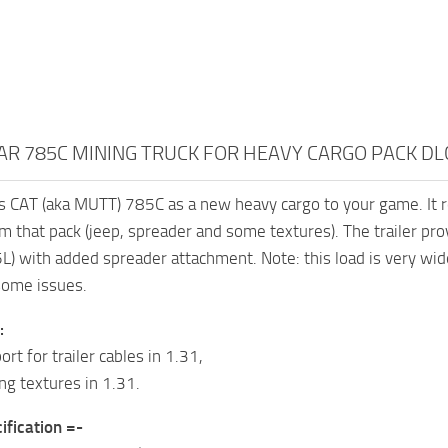
AR 785C MINING TRUCK FOR HEAVY CARGO PACK DLC
s CAT (aka MUTT) 785C as a new heavy cargo to your game. It 
m that pack (jeep, spreader and some textures). The trailer pr
) with added spreader attachment. Note: this load is very wide,
some issues.
:
t for trailer cables in 1.31,
ng textures in 1.31.
ification =-