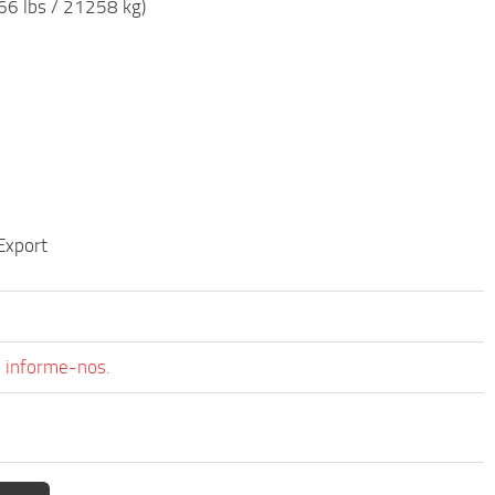
66 lbs / 21258 kg)
 Export
, informe-nos.