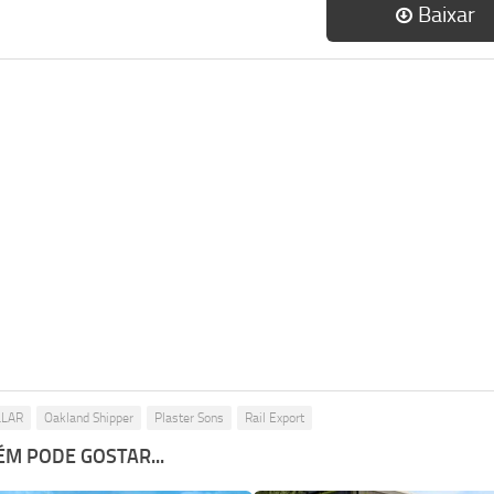
Baixar
LLAR
Oakland Shipper
Plaster Sons
Rail Export
M PODE GOSTAR...