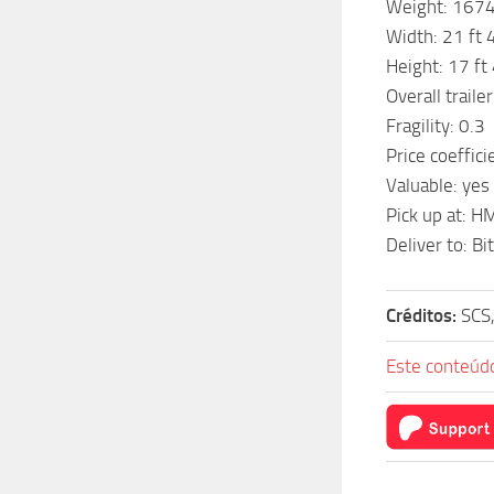
Weight: 1674
Width: 21 ft 4
Height: 17 ft 
Overall traile
Fragility: 0.3
Price coeffici
Valuable: yes
Pick up at: H
Deliver to: B
Créditos:
SCS
Este conteúdo