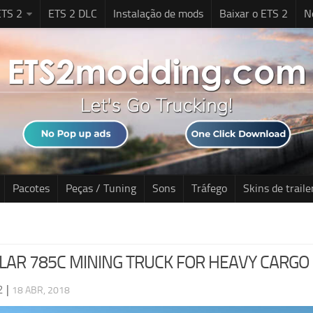
TS 2
ETS 2 DLC
Instalação de mods
Baixar o ETS 2
N
Pacotes
Peças / Tuning
Sons
Tráfego
Skins de traile
LAR 785C MINING TRUCK FOR HEAVY CARGO P
2
|
18 ABR, 2018