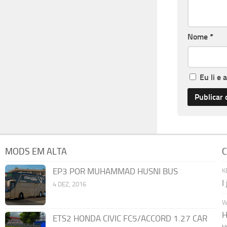
Nome
*
Eu li e 
MODS EM ALTA
C
EP3 POR MUHAMMAD HUSNI BUS
K
I
4 DEZ, 2016
W
H
ETS2 HONDA CIVIC FC5/ACCORD 1.27 CAR
y