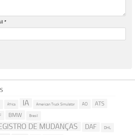
il
*
GS
IA
ATS
AO
American Truck Simulator
R
África
BMW
F
Brasil
EGISTRO DE MUDANÇAS
DAF
DHL