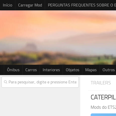
Início
Carregar Mod
PERGUNTAS FREQUENTES SOBRE O E
Ônibus
Carros
Interiores
Objetos
Mapas
Outros
TRAILERS
CATERPIL
Mods do ETS