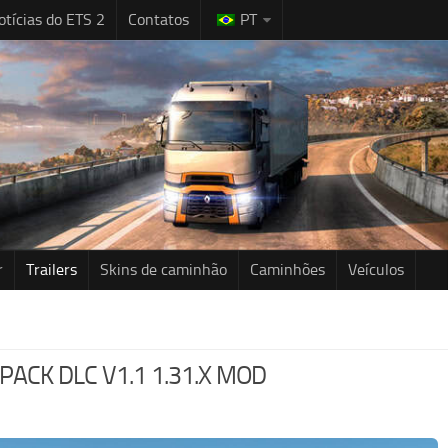
otícias do ETS 2
Contatos
PT
r
Trailers
Skins de caminhão
Caminhões
Veículos
ACK DLC V1.1 1.31.X MOD