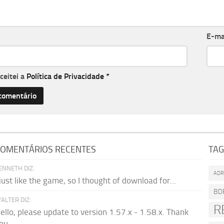
E-ma
aceitei a
Política de Privacidade
*
OMENTÁRIOS RECENTES
TA
ENNETH DIZ:
AD
 just like the game, so I thought of download for...
BD
ALTER DIZ:
R
ello, please update to version 1.57.x - 1.58.x. Thank
ou.