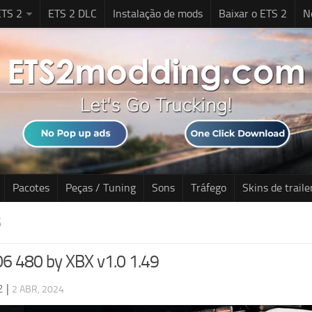
TS 2
ETS 2 DLC
Instalação de mods
Baixar o ETS 2
N
Pacotes
Peças / Tuning
Sons
Tráfego
Skins de traile
S
6 480 by XBX v1.0 1.49
2
|
2 ABR, 2024