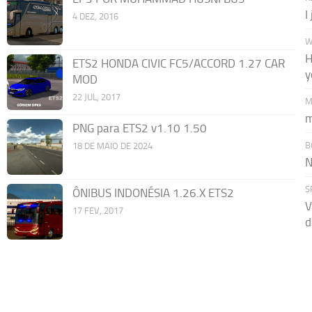
I
4 DEZ, 2016
W
H
ETS2 HONDA CIVIC FC5/ACCORD 1.27 CAR
y
MOD
22 JUL, 2017
M
m
PNG para ETS2 v1.10 1.50
B
18 DE MAIO DE 2024
N
S
ÔNIBUS INDONÉSIA 1.26.X ETS2
V
17 FEV, 2017
d