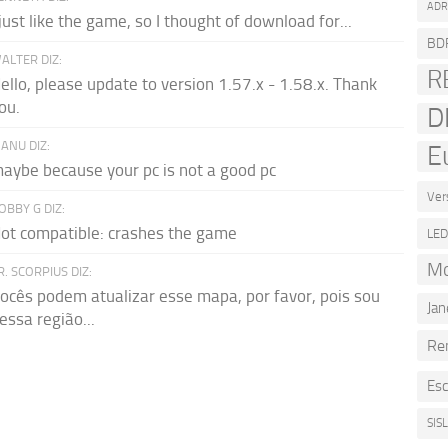
AD
 just like the game, so I thought of download for...
BD
ALTER DIZ:
R
ello, please update to version 1.57.x - 1.58.x. Thank
ou.
D
ANU DIZ:
E
aybe because your pc is not a good pc
Ver
OBBY G DIZ:
ot compatible: crashes the game
LE
Mo
R. SCORPIUS DIZ:
ocês podem atualizar esse mapa, por favor, pois sou
Jan
essa região...
Re
Esc
SIS