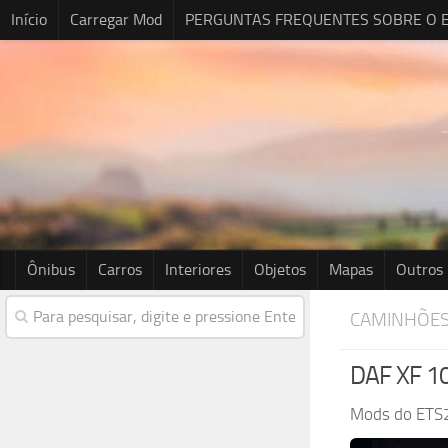
Início
Carregar Mod
PERGUNTAS FREQUENTES SOBRE O E
Ônibus
Carros
Interiores
Objetos
Mapas
Outros
CAMINHÕE
DAF XF 10
Mods do ETS