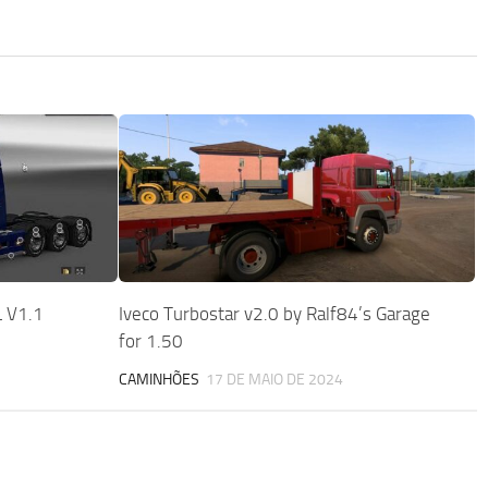
 V1.1
Iveco Turbostar v2.0 by Ralf84’s Garage
for 1.50
CAMINHÕES
17 DE MAIO DE 2024