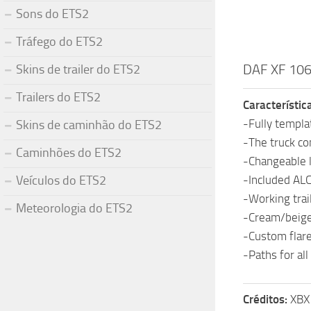
Sons do ETS2
Tráfego do ETS2
DAF XF 106
Skins de trailer do ETS2
Trailers do ETS2
Característic
-Fully templa
Skins de caminhão do ETS2
-The truck co
Caminhões do ETS2
-Changeable l
Veículos do ETS2
-Included AL
-Working trai
Meteorologia do ETS2
-Cream/beige 
-Custom flar
-Paths for all
Créditos:
XBX 