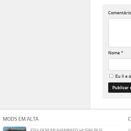
Comentári
Nome
*
Eu li e 
MODS EM ALTA
C
EP3 POR MUHAMMAD HUSNI BUS
K