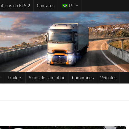
otícias do ETS 2
Contatos
PT
r
Trailers
Skins de caminhão
Caminhões
Veículos