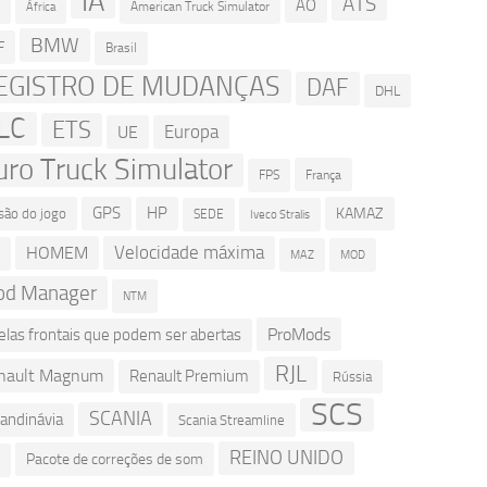
IA
ATS
AO
American Truck Simulator
R
África
BMW
F
Brasil
EGISTRO DE MUDANÇAS
DAF
DHL
LC
ETS
Europa
UE
uro Truck Simulator
França
FPS
GPS
HP
KAMAZ
são do jogo
SEDE
Iveco Stralis
Velocidade máxima
HOMEM
D
MOD
MAZ
d Manager
NTM
ProMods
elas frontais que podem ser abertas
RJL
nault Magnum
Renault Premium
Rússia
SCS
SCANIA
andinávia
Scania Streamline
REINO UNIDO
Pacote de correções de som
L