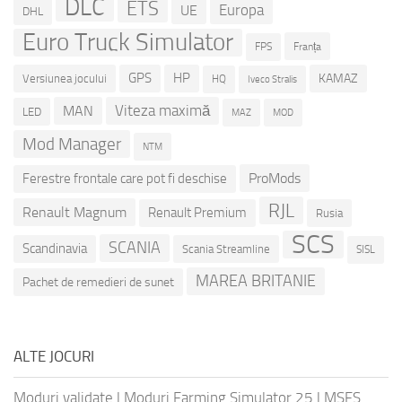
DLC
ETS
Europa
UE
DHL
Euro Truck Simulator
Franța
FPS
GPS
HP
KAMAZ
Versiunea jocului
HQ
Iveco Stralis
Viteza maximă
MAN
LED
MOD
MAZ
Mod Manager
NTM
ProMods
Ferestre frontale care pot fi deschise
RJL
Renault Magnum
Renault Premium
Rusia
SCS
SCANIA
Scandinavia
Scania Streamline
SISL
MAREA BRITANIE
Pachet de remedieri de sunet
ALTE JOCURI
Moduri validate
|
Moduri Farming Simulator 25
|
MSFS