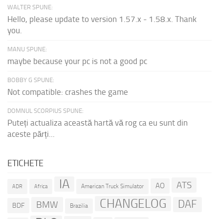
WALTER SPUNE:
Hello, please update to version 1.57.x - 1.58.x. Thank
you.
MANU SPUNE:
maybe because your pc is not a good pc
BOBBY G SPUNE:
Not compatible: crashes the game
DOMNUL SCORPIUS SPUNE:
Puteți actualiza această hartă vă rog ca eu sunt din
aceste părți...
ETICHETE
IA
ATS
AO
American Truck Simulator
ADR
Africa
CHANGELOG
DAF
BMW
BDF
Brazilia