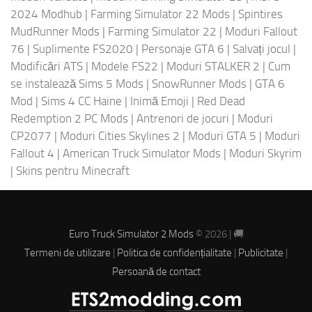
2024 Modhub
|
Farming Simulator 22 Mods
|
Spintires
MudRunner Mods
|
Farming Simulator 22
|
Moduri Fallout
76
|
Suplimente FS2020
|
Personaje GTA 6
|
Salvați jocul
|
Modificări ATS
|
Modele FS22
|
Moduri STALKER 2
|
Cum
se instalează Sims 5 Mods
|
SnowRunner Mods
|
GTA 6
Mod
|
Sims 4 CC Haine
|
Inimă Emoji
|
Red Dead
Redemption 2 PC Mods
|
Antrenori de jocuri
|
Moduri
CP2077
|
Moduri Cities Skylines 2
|
Moduri GTA 5
|
Moduri
Fallout 4
|
American Truck Simulator Mods
|
Moduri Skyrim
|
Skins pentru Minecraft
Euro Truck Simulator 2 Mods
© 2026 | 🚚
Termeni de utilizare
|
Politica de confidențialitate
|
Publicitate
|
Persoană de contact