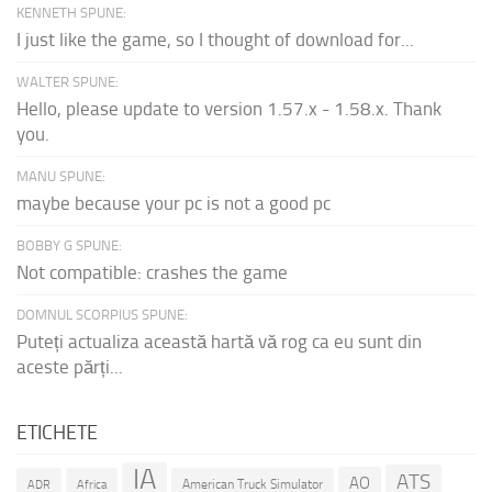
KENNETH SPUNE:
I just like the game, so I thought of download for...
WALTER SPUNE:
Hello, please update to version 1.57.x - 1.58.x. Thank
you.
MANU SPUNE:
maybe because your pc is not a good pc
BOBBY G SPUNE:
Not compatible: crashes the game
DOMNUL SCORPIUS SPUNE:
Puteți actualiza această hartă vă rog ca eu sunt din
aceste părți...
ETICHETE
IA
ATS
AO
American Truck Simulator
ADR
Africa