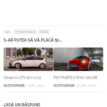
Tags:
Finished Exterior
VOLGA
S-AR PUTEA SĂ VĂ PLACĂ ȘI...
Citroen C4 VTS 2011 v1.0
FIAT PUNTO V1R10 1.35 CAR
AUTOTURISME
1 APR., 2024
AUTOTURISME
22 IUN., 2019
LASĂ UN RĂSPUNS