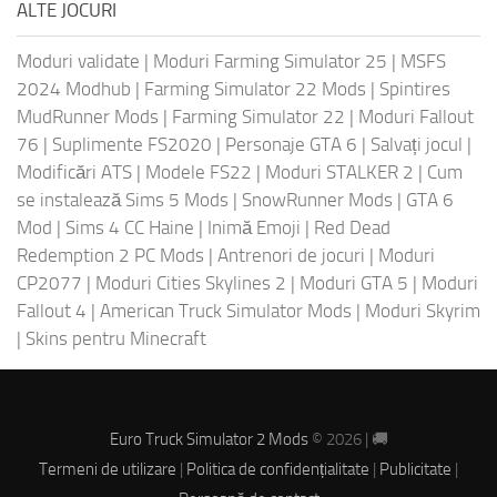
ALTE JOCURI
Moduri validate
|
Moduri Farming Simulator 25
|
MSFS
2024 Modhub
|
Farming Simulator 22 Mods
|
Spintires
MudRunner Mods
|
Farming Simulator 22
|
Moduri Fallout
76
|
Suplimente FS2020
|
Personaje GTA 6
|
Salvați jocul
|
Modificări ATS
|
Modele FS22
|
Moduri STALKER 2
|
Cum
se instalează Sims 5 Mods
|
SnowRunner Mods
|
GTA 6
Mod
|
Sims 4 CC Haine
|
Inimă Emoji
|
Red Dead
Redemption 2 PC Mods
|
Antrenori de jocuri
|
Moduri
CP2077
|
Moduri Cities Skylines 2
|
Moduri GTA 5
|
Moduri
Fallout 4
|
American Truck Simulator Mods
|
Moduri Skyrim
|
Skins pentru Minecraft
Euro Truck Simulator 2 Mods
© 2026 | 🚚
Termeni de utilizare
|
Politica de confidențialitate
|
Publicitate
|