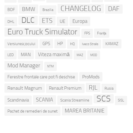
CHANGELOG
DAF
BMW
BDF
Brazilia
DLC
ETS
Europa
UE
DHL
Euro Truck Simulator
Franța
FPS
GPS
HP
KAMAZ
Versiunea jocului
HQ
Iveco Stralis
Viteza maximă
MAN
LED
MOD
MAZ
Mod Manager
NTM
ProMods
Ferestre frontale care pot fi deschise
RJL
Renault Magnum
Renault Premium
Rusia
SCS
SCANIA
Scandinavia
Scania Streamline
SISL
MAREA BRITANIE
Pachet de remedieri de sunet