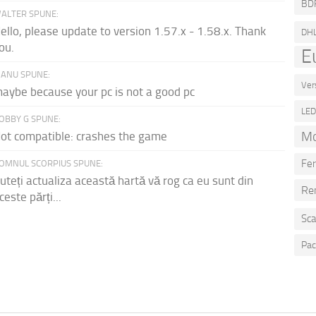
BD
ALTER SPUNE:
ello, please update to version 1.57.x - 1.58.x. Thank
DH
ou.
E
ANU SPUNE:
Ver
aybe because your pc is not a good pc
LE
OBBY G SPUNE:
Mo
ot compatible: crashes the game
Fer
OMNUL SCORPIUS SPUNE:
uteți actualiza această hartă vă rog ca eu sunt din
Re
ceste părți...
Sca
Pac