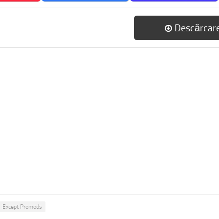
Descărcar
Except Promods