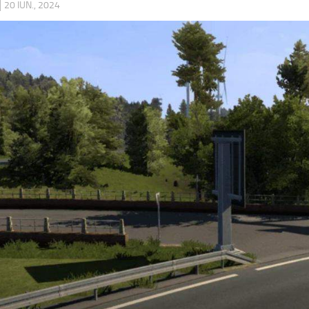
|
20 IUN., 2024