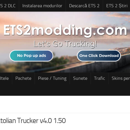
S 2 DLC
Instalarea modurilor
Descarcă ETS 2
ETS 2 Știri
ltele
Pachete
Piese / Tuning
Sunete
Trafic
Skins pe
tolian Trucker v4.0 1.50