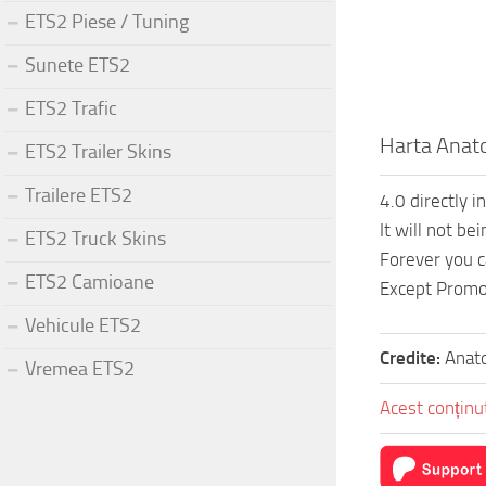
ETS2 Piese / Tuning
Sunete ETS2
ETS2 Trafic
Harta Anato
ETS2 Trailer Skins
Trailere ETS2
4.0 directly i
It will not b
ETS2 Truck Skins
Forever you c
ETS2 Camioane
Except Promo
Vehicule ETS2
Credite:
Anato
Vremea ETS2
Acest conținut