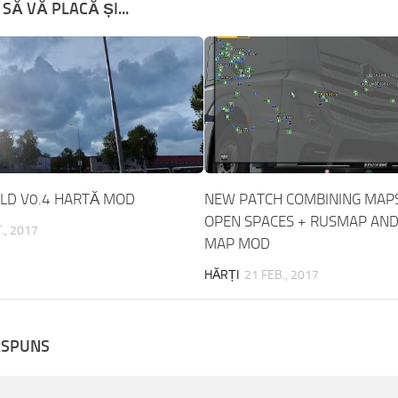
SĂ VĂ PLACĂ ȘI...
D V0.4 HARTĂ MOD
NEW PATCH COMBINING MAPS
OPEN SPACES + RUSMAP AN
., 2017
MAP MOD
HĂRȚI
21 FEB., 2017
ĂSPUNS