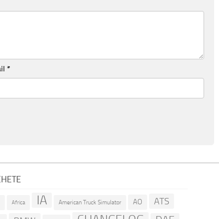
il
*
CHETE
IA
ATS
AO
American Truck Simulator
R
Africa