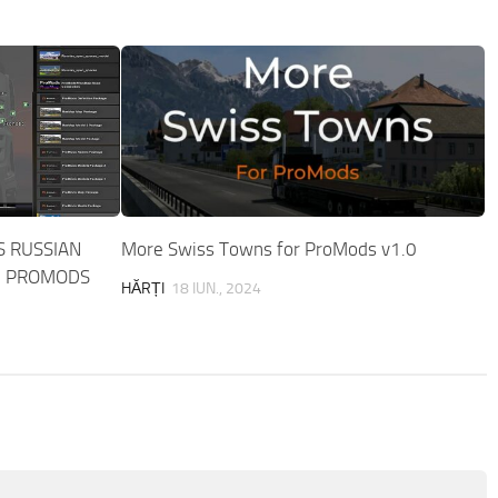
 RUSSIAN
More Swiss Towns for ProMods v1.0
D PROMODS
HĂRȚI
18 IUN., 2024