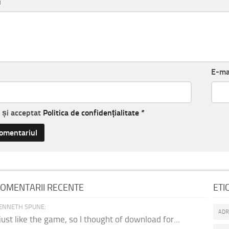
u
E-ma
t și acceptat
Politica de confidențialitate
*
OMENTARII RECENTE
ETI
ENNETH SPUNE:
AD
 just like the game, so I thought of download for...