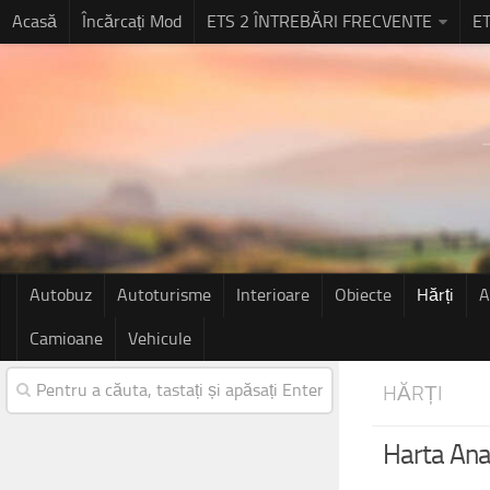
Acasă
Încărcați Mod
ETS 2 ÎNTREBĂRI FRECVENTE
ET
Autobuz
Autoturisme
Interioare
Obiecte
Hărți
A
Camioane
Vehicule
HĂRȚI
Harta Ana