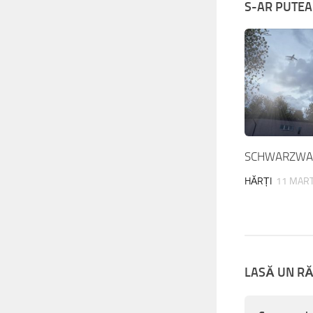
S-AR PUTEA 
SCHWARZWAL
HĂRȚI
11 MART
LASĂ UN R