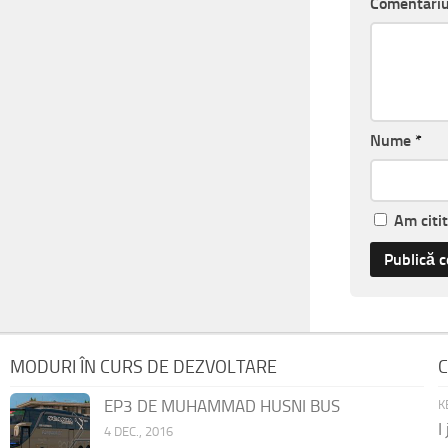
Comentari
Nume
*
Am citi
MODURI ÎN CURS DE DEZVOLTARE
C
EP3 DE MUHAMMAD HUSNI BUS
K
I
4 DEC., 2016