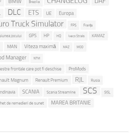
CHANGELOG
DAF
BMW
F
Brazilia
DLC
ETS
Europa
UE
L
uro Truck Simulator
Franța
FPS
GPS
HP
KAMAZ
siunea jocului
HQ
Iveco Stralis
Viteza maximă
MAN
D
MOD
MAZ
d Manager
NTM
ProMods
estre frontale care pot fi deschise
RJL
nault Magnum
Renault Premium
Rusia
SCS
SCANIA
ndinavia
Scania Streamline
SISL
MAREA BRITANIE
het de remedieri de sunet