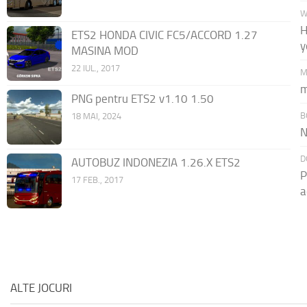
W
H
ETS2 HONDA CIVIC FC5/ACCORD 1.27
y
MASINA MOD
22 IUL., 2017
M
m
PNG pentru ETS2 v1.10 1.50
B
18 MAI, 2024
N
D
AUTOBUZ INDONEZIA 1.26.X ETS2
P
17 FEB., 2017
a
ALTE JOCURI