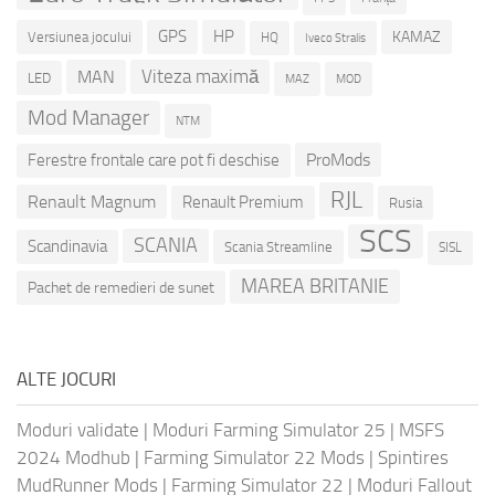
GPS
HP
KAMAZ
Versiunea jocului
HQ
Iveco Stralis
Viteza maximă
MAN
LED
MOD
MAZ
Mod Manager
NTM
ProMods
Ferestre frontale care pot fi deschise
RJL
Renault Magnum
Renault Premium
Rusia
SCS
SCANIA
Scandinavia
Scania Streamline
SISL
MAREA BRITANIE
Pachet de remedieri de sunet
ALTE JOCURI
Moduri validate
|
Moduri Farming Simulator 25
|
MSFS
2024 Modhub
|
Farming Simulator 22 Mods
|
Spintires
MudRunner Mods
|
Farming Simulator 22
|
Moduri Fallout