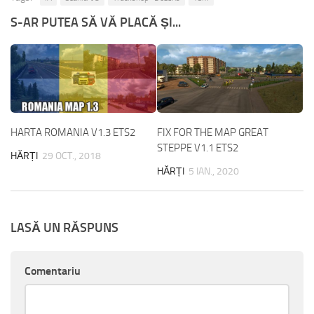
S-AR PUTEA SĂ VĂ PLACĂ ȘI...
HARTA ROMANIA V1.3 ETS2
FIX FOR THE MAP GREAT
STEPPE V1.1 ETS2
HĂRȚI
29 OCT., 2018
HĂRȚI
5 IAN., 2020
LASĂ UN RĂSPUNS
Comentariu