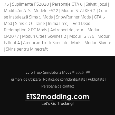
76
|
Suplimente FS2020
|
Personaje GTA 6
|
Salvați jocul
|
Modificări ATS
|
Modele FS22
|
Moduri STALKER 2
|
Cum
se instalează Sims 5 Mods
|
SnowRunner Mods
|
GTA 6
Mod
|
Sims 4 CC Haine
|
Inimă Emoji
|
Red Dead
Redemption 2 PC Mods
|
Antrenori de jocuri
|
Moduri
CP2077
|
Moduri Cities Skylines 2
|
Moduri GTA 5
|
Moduri
Fallout 4
|
American Truck Simulator Mods
|
Moduri Skyrim
|
Skins pentru Minecraft
Euro Truck Simulator 2 Mods
© 2026 | 🚚
Termeni de utilizare
|
Politica de confidențialitate
|
Publicitate
|
Persoană de contact