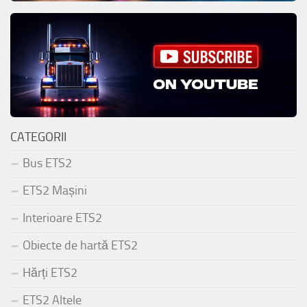
CATEGORII
Bus ETS2
ETS2 Mașini
Interioare ETS2
Obiecte de hartă ETS2
Hărți ETS2
ETS2 Altele