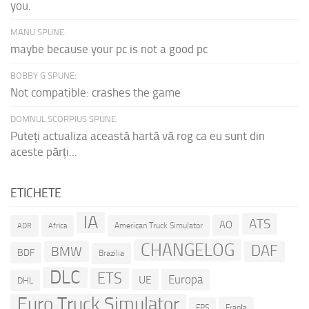
you.
MANU SPUNE:
maybe because your pc is not a good pc
BOBBY G SPUNE:
Not compatible: crashes the game
DOMNUL SCORPIUS SPUNE:
Puteți actualiza această hartă vă rog ca eu sunt din
aceste părți...
ETICHETE
IA
ATS
AO
American Truck Simulator
ADR
Africa
CHANGELOG
DAF
BMW
BDF
Brazilia
DLC
ETS
Europa
UE
DHL
Euro Truck Simulator
Franța
FPS