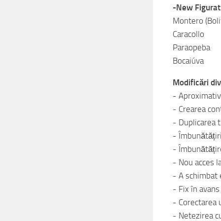
-New Figurati
Montero (Boli
Caracollo
Paraopeba
Bocaiúva
Modificări di
- Aproximativ
- Crearea cont
- Duplicarea 
- Îmbunătățir
- Îmbunătățir
- Nou acces l
- A schimbat
- Fix în avan
- Corectarea u
- Netezirea cu