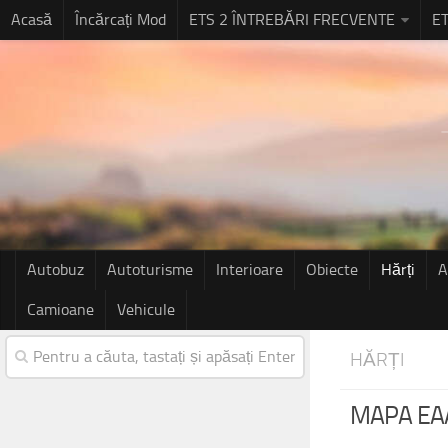
Acasă
Încărcați Mod
ETS 2 ÎNTREBĂRI FRECVENTE
ET
Autobuz
Autoturisme
Interioare
Obiecte
Hărți
A
Camioane
Vehicule
HĂRȚI
MAPA EAA