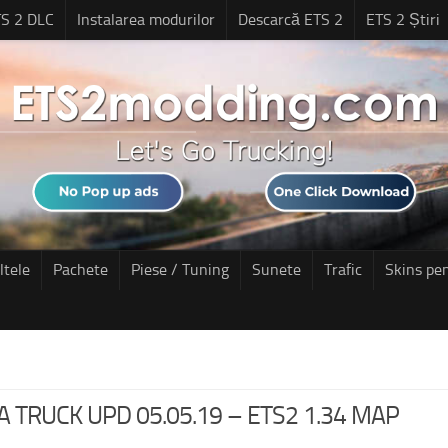
S 2 DLC
Instalarea modurilor
Descarcă ETS 2
ETS 2 Știri
ltele
Pachete
Piese / Tuning
Sunete
Trafic
Skins pe
 TRUCK UPD 05.05.19 – ETS2 1.34 MAP