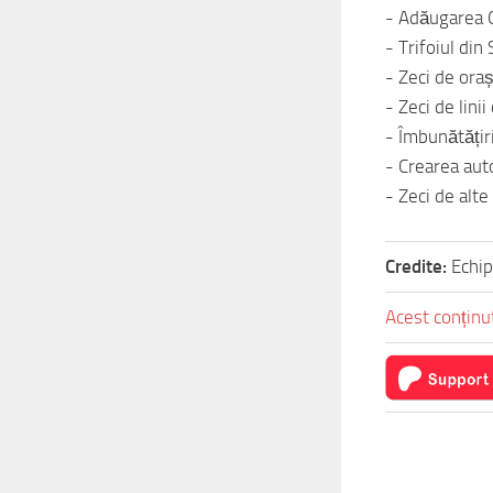
- Adăugarea 
- Trifoiul din
- Zeci de ora
- Zeci de lini
- Îmbunătățir
- Crearea auto
- Zeci de alte
Credite:
Echi
Acest conținut