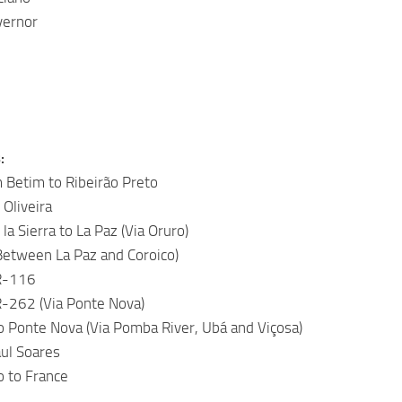
vernor
:
Betim to Ribeirão Preto
 Oliveira
la Sierra to La Paz (Via Oruro)
Between La Paz and Coroico)
BR-116
R-262 (Via Ponte Nova)
to Ponte Nova (Via Pomba River, Ubá and Viçosa)
ul Soares
o to France