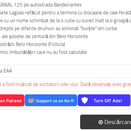
GRAAL 125 pe autostrada Bandeirantes
 Sete Lagoas refăcut pentru a termina cu blocajele de cale ferat
șe cu un nume schimbat de la o cutie cu sunet înalt la o groapă
i drepte pe diferite drumuri au eliminat "burțile" din curbe
i ale șoselei de centură din Belo Horizonte
străzii Belo Horizonte (Ficticía)
 mici îmbunătățiri care nu au fost calculate
pa EAA
 a fost încărcat de vizitatorii site-ului. Dacă observați vreo gr
Descărcar