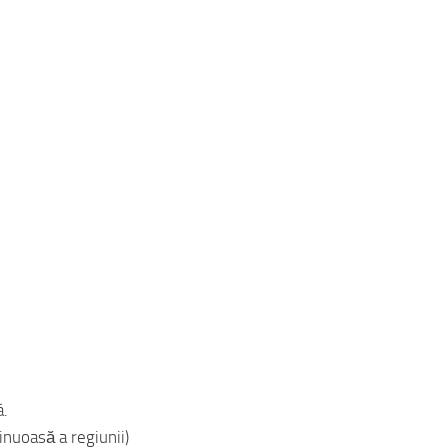
á.
inuoasă a regiunii)