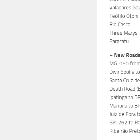
Valadares Go
Teófilo Otoni
Rio Casca
Three Marys
Paracatu
– New Roads
MG-050 from 
Divinópolis to
Santa Cruz de 
Death Road (
Ipatinga to 
Mariana to B
Juiz de Fora 
BR-262 to Ra
Ribeirão Pret