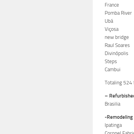
France
Pomba River
Ubá
Viçosa
new bridge
Raul Soares
Divinópolis
Steps
Cambui
Totaling 524 
– Refurbished
Brasilia
-Remodeling o
Ipatinga
Coronel Fabri