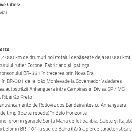
ve Cities:
via)
verse:
 2 000 km de drumuri noi (totalul depășește deja 80 000 km)
urului rutier Coronel Fabriciano și Ipatinga
tronsonului BR-381 în trecerea prin Nova Era
i în BR-381 de la João Monlevade la Governador Valadares
ea autostrăzii Anhanguera între Campinas și Divisa SP / MG
a Ribeirão Preto
 entrancamento de Rodovia dos Bandeirantes cu Anhanguera
s de timp (foarte repede) în Belo Horizonte
nei erori în garajele Santa Maria de Jetibá, ibia, Salete și Itajub
rbelor în BR-101 la sud de Bahia (fără a pierde caracteristica s