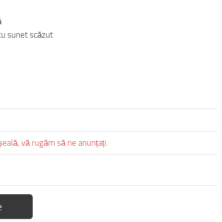
ă
 cu sunet scăzut
eșeală, vă rugăm să ne anunțați.
e