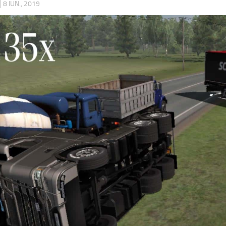
|
8 IUN., 2019