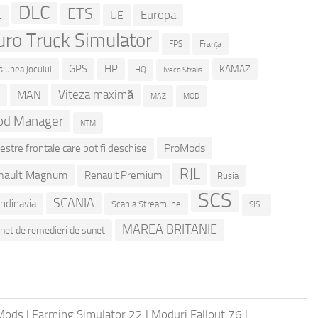
DLC
ETS
Europa
UE
L
uro Truck Simulator
Franța
FPS
GPS
HP
KAMAZ
siunea jocului
HQ
Iveco Stralis
Viteza maximă
MAN
D
MOD
MAZ
d Manager
NTM
ProMods
estre frontale care pot fi deschise
RJL
nault Magnum
Renault Premium
Rusia
SCS
SCANIA
ndinavia
Scania Streamline
SISL
MAREA BRITANIE
het de remedieri de sunet
 Mods
|
Farming Simulator 22
|
Moduri Fallout 76
|