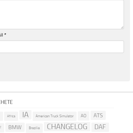
il
*
CHETE
IA
ATS
AO
American Truck Simulator
R
Africa
CHANGELOG
DAF
BMW
F
Brazilia