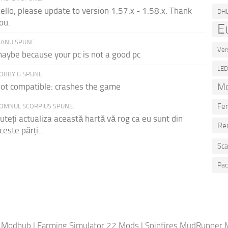
ello, please update to version 1.57.x - 1.58.x. Thank
DH
ou.
E
ANU SPUNE:
Ver
aybe because your pc is not a good pc
LE
OBBY G SPUNE:
Mo
ot compatible: crashes the game
Fer
OMNUL SCORPIUS SPUNE:
uteți actualiza această hartă vă rog ca eu sunt din
Re
ceste părți...
Sca
Pac
 Modhub
|
Farming Simulator 22 Mods
|
Spintires MudRunner