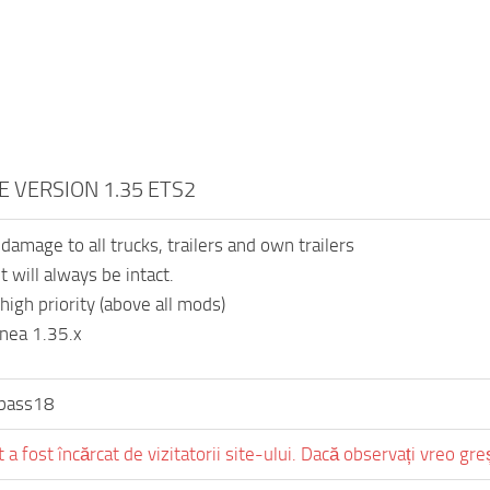
 VERSION 1.35 ETS2
damage to all trucks, trailers and own trailers
 will always be intact.
high priority (above all mods)
nea 1.35.x
bass18
 a fost încărcat de vizitatorii site-ului. Dacă observați vreo gr