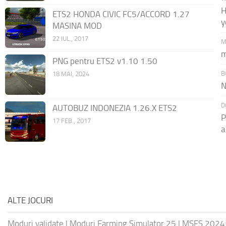
H
ETS2 HONDA CIVIC FC5/ACCORD 1.27
y
MASINA MOD
22 IUL., 2017
M
m
PNG pentru ETS2 v1.10 1.50
B
18 MAI, 2024
N
D
AUTOBUZ INDONEZIA 1.26.X ETS2
P
17 FEB., 2017
a
ALTE JOCURI
Moduri validate
|
Moduri Farming Simulator 25
|
MSFS 2024