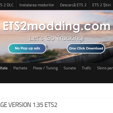
S 2 DLC
Instalarea modurilor
Descarcă ETS 2
ETS 2 Știri
ltele
Pachete
Piese / Tuning
Sunete
Trafic
Skins pe
E VERSION 1.35 ETS2