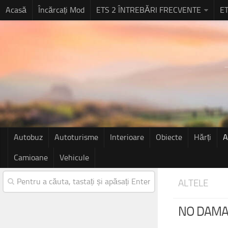
Acasă
Încărcați Mod
ETS 2 ÎNTREBĂRI FRECVENTE
ET
Autobuz
Autoturisme
Interioare
Obiecte
Hărți
A
Camioane
Vehicule
ALTELE
NO DAMAG