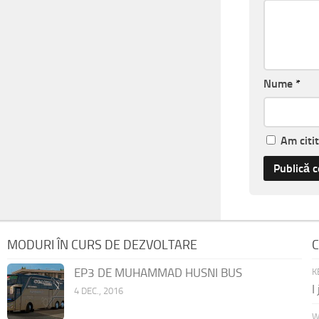
Nume
*
Am citi
MODURI ÎN CURS DE DEZVOLTARE
C
EP3 DE MUHAMMAD HUSNI BUS
K
I
4 DEC., 2016
W