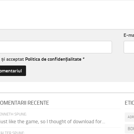
E-ma
t și acceptat
Politica de confidențialitate
*
OMENTARII RECENTE
ETI
ENNETH SPUNE:
AD
 just like the game, so I thought of download for...
BD
ALTER SPUNE: