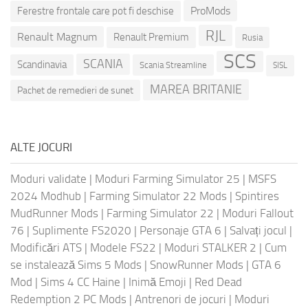
ProMods
Ferestre frontale care pot fi deschise
RJL
Renault Magnum
Renault Premium
Rusia
SCS
SCANIA
Scandinavia
Scania Streamline
SISL
MAREA BRITANIE
Pachet de remedieri de sunet
ALTE JOCURI
Moduri validate
|
Moduri Farming Simulator 25
|
MSFS
2024 Modhub
|
Farming Simulator 22 Mods
|
Spintires
MudRunner Mods
|
Farming Simulator 22
|
Moduri Fallout
76
|
Suplimente FS2020
|
Personaje GTA 6
|
Salvați jocul
|
Modificări ATS
|
Modele FS22
|
Moduri STALKER 2
|
Cum
se instalează Sims 5 Mods
|
SnowRunner Mods
|
GTA 6
Mod
|
Sims 4 CC Haine
|
Inimă Emoji
|
Red Dead
Redemption 2 PC Mods
|
Antrenori de jocuri
|
Moduri