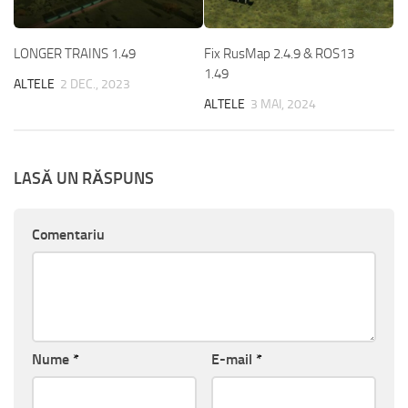
LONGER TRAINS 1.49
Fix RusMap 2.4.9 & ROS13
1.49
ALTELE
2 DEC., 2023
ALTELE
3 MAI, 2024
LASĂ UN RĂSPUNS
Comentariu
Nume
*
E-mail
*