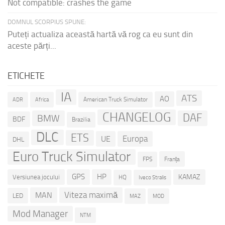
Not compatible: crashes the game
DOMNUL SCORPIUS SPUNE:
Puteți actualiza această hartă vă rog ca eu sunt din
aceste părți...
ETICHETE
IA
ATS
AO
American Truck Simulator
ADR
Africa
CHANGELOG
DAF
BMW
BDF
Brazilia
DLC
ETS
Europa
UE
DHL
Euro Truck Simulator
Franța
FPS
GPS
HP
KAMAZ
Versiunea jocului
HQ
Iveco Stralis
Viteza maximă
MAN
LED
MOD
MAZ
Mod Manager
NTM