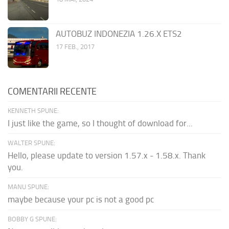
AUTOBUZ INDONEZIA 1.26.X ETS2
17 FEB., 2017
COMENTARII RECENTE
KENNETH SPUNE:
I just like the game, so I thought of download for...
WALTER SPUNE:
Hello, please update to version 1.57.x - 1.58.x. Thank
you.
MANU SPUNE:
maybe because your pc is not a good pc
BOBBY G SPUNE: