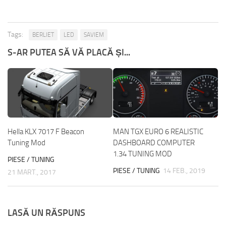
Tags:
BERLIET
LED
SAVIEM
S-AR PUTEA SĂ VĂ PLACĂ ȘI...
Hella KLX 7017 F Beacon
MAN TGX EURO 6 REALISTIC
Tuning Mod
DASHBOARD COMPUTER
1.34 TUNING MOD
PIESE / TUNING
PIESE / TUNING
14 FEB., 2019
21 MART., 2017
LASĂ UN RĂSPUNS