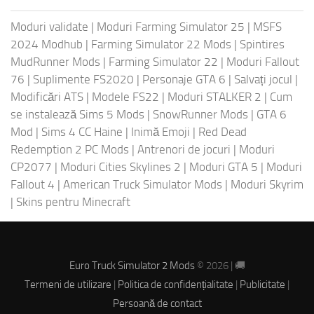
Moduri validate
|
Moduri Farming Simulator 25
|
MSFS
2024 Modhub
|
Farming Simulator 22 Mods
|
Spintires
MudRunner Mods
|
Farming Simulator 22
|
Moduri Fallout
76
|
Suplimente FS2020
|
Personaje GTA 6
|
Salvați jocul
|
Modificări ATS
|
Modele FS22
|
Moduri STALKER 2
|
Cum
se instalează Sims 5 Mods
|
SnowRunner Mods
|
GTA 6
Mod
|
Sims 4 CC Haine
|
Inimă Emoji
|
Red Dead
Redemption 2 PC Mods
|
Antrenori de jocuri
|
Moduri
CP2077
|
Moduri Cities Skylines 2
|
Moduri GTA 5
|
Moduri
Fallout 4
|
American Truck Simulator Mods
|
Moduri Skyrim
|
Skins pentru Minecraft
Euro Truck Simulator 2 Mods
© 2026 | 🚚
Termeni de utilizare
|
Politica de confidențialitate
|
Publicitate
|
Persoană de contact