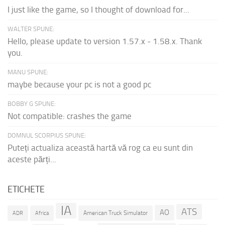
I just like the game, so I thought of download for...
WALTER SPUNE:
Hello, please update to version 1.57.x - 1.58.x. Thank
you.
MANU SPUNE:
maybe because your pc is not a good pc
BOBBY G SPUNE:
Not compatible: crashes the game
DOMNUL SCORPIUS SPUNE:
Puteți actualiza această hartă vă rog ca eu sunt din
aceste părți...
ETICHETE
IA
ATS
AO
American Truck Simulator
ADR
Africa