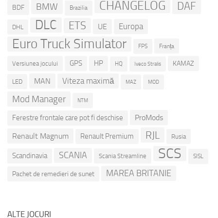
CHANGELOG
DAF
BMW
BDF
Brazilia
DLC
ETS
Europa
UE
DHL
Euro Truck Simulator
Franța
FPS
GPS
HP
KAMAZ
Versiunea jocului
HQ
Iveco Stralis
Viteza maximă
MAN
LED
MOD
MAZ
Mod Manager
NTM
ProMods
Ferestre frontale care pot fi deschise
RJL
Renault Magnum
Renault Premium
Rusia
SCS
SCANIA
Scandinavia
Scania Streamline
SISL
MAREA BRITANIE
Pachet de remedieri de sunet
ALTE JOCURI