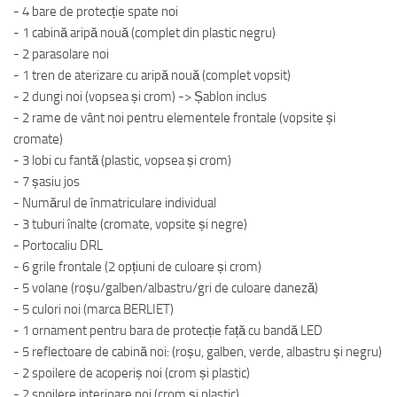
- 4 bare de protecție spate noi
- 1 cabină aripă nouă (complet din plastic negru)
- 2 parasolare noi
- 1 tren de aterizare cu aripă nouă (complet vopsit)
- 2 dungi noi (vopsea și crom) -> Șablon inclus
- 2 rame de vânt noi pentru elementele frontale (vopsite și
cromate)
- 3 lobi cu fantă (plastic, vopsea și crom)
- 7 șasiu jos
- Numărul de înmatriculare individual
- 3 tuburi înalte (cromate, vopsite și negre)
- Portocaliu DRL
- 6 grile frontale (2 opțiuni de culoare și crom)
- 5 volane (roșu/galben/albastru/gri de culoare daneză)
- 5 culori noi (marca BERLIET)
- 1 ornament pentru bara de protecție față cu bandă LED
- 5 reflectoare de cabină noi: (roșu, galben, verde, albastru și negru)
- 2 spoilere de acoperiș noi (crom și plastic)
- 2 spoilere interioare noi (crom și plastic)