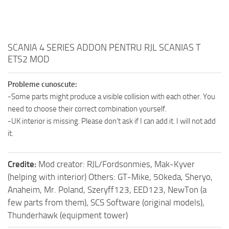
SCANIA 4 SERIES ADDON PENTRU RJL SCANIAS T
ETS2 MOD
Probleme cunoscute:
-Some parts might produce a visible collision with each other. You
need to choose their correct combination yourself.
-UK interior is missing. Please don’t ask if I can add it. I will not add
it.
Credite:
Mod creator: RJL/Fordsonmies, Mak-Kyver
(helping with interior) Others: GT-Mike, 50keda, Sheryo,
Anaheim, Mr. Poland, Szeryff123, EED123, NewTon (a
few parts from them), SCS Software (original models),
Thunderhawk (equipment tower)