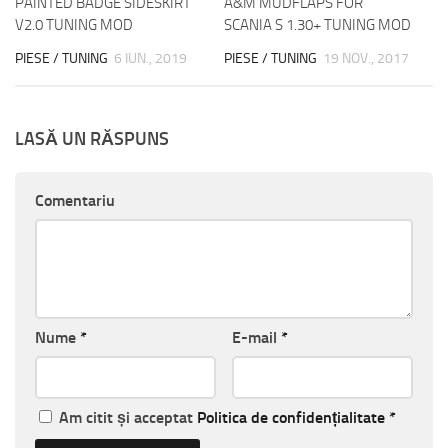
PAINTED BADGE SIDESKIRT
A&M MUDFLAPS FOR
V2.0 TUNING MOD
SCANIA S 1.30+ TUNING MOD
PIESE / TUNING
6 IUN., 2019
PIESE / TUNING
19 NOV., 2017
LASĂ UN RĂSPUNS
Comentariu
Nume
*
E-mail
*
Am citit și acceptat
Politica de confidențialitate
*