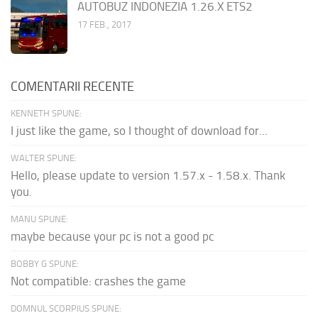
AUTOBUZ INDONEZIA 1.26.X ETS2
17 FEB., 2017
COMENTARII RECENTE
KENNETH SPUNE:
I just like the game, so I thought of download for...
WALTER SPUNE:
Hello, please update to version 1.57.x - 1.58.x. Thank
you.
MANU SPUNE:
maybe because your pc is not a good pc
BOBBY G SPUNE:
Not compatible: crashes the game
DOMNUL SCORPIUS SPUNE: