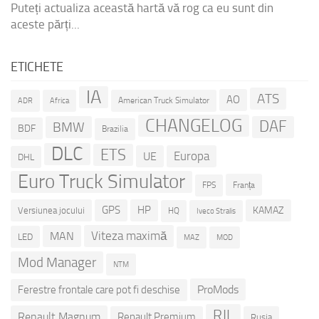
Puteți actualiza această hartă vă rog ca eu sunt din
aceste părți...
ETICHETE
IA
ATS
AO
American Truck Simulator
ADR
Africa
CHANGELOG
DAF
BMW
BDF
Brazilia
DLC
ETS
Europa
UE
DHL
Euro Truck Simulator
Franța
FPS
GPS
HP
KAMAZ
Versiunea jocului
HQ
Iveco Stralis
Viteza maximă
MAN
LED
MOD
MAZ
Mod Manager
NTM
ProMods
Ferestre frontale care pot fi deschise
RJL
Renault Magnum
Renault Premium
Rusia