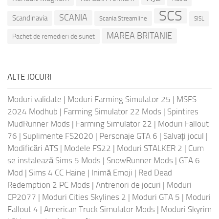
SCS
SCANIA
Scandinavia
Scania Streamline
SISL
MAREA BRITANIE
Pachet de remedieri de sunet
ALTE JOCURI
Moduri validate
|
Moduri Farming Simulator 25
|
MSFS
2024 Modhub
|
Farming Simulator 22 Mods
|
Spintires
MudRunner Mods
|
Farming Simulator 22
|
Moduri Fallout
76
|
Suplimente FS2020
|
Personaje GTA 6
|
Salvați jocul
|
Modificări ATS
|
Modele FS22
|
Moduri STALKER 2
|
Cum
se instalează Sims 5 Mods
|
SnowRunner Mods
|
GTA 6
Mod
|
Sims 4 CC Haine
|
Inimă Emoji
|
Red Dead
Redemption 2 PC Mods
|
Antrenori de jocuri
|
Moduri
CP2077
|
Moduri Cities Skylines 2
|
Moduri GTA 5
|
Moduri
Fallout 4
|
American Truck Simulator Mods
|
Moduri Skyrim