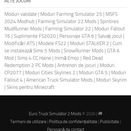
ALTE JOCURI
Moduri validate
|
Moduri Farming Simulator 25
|
MSFS
2024 Modhub
|
Farming Simulator 22 Mods
|
Spintires
MudRunner Mods
|
Farming Simulator 22
|
Moduri Fallout
76
|
Suplimente FS2020
|
Personaje GTA 6
|
Salvați jocul
|
Modificări ATS
|
Modele FS22
|
Moduri STALKER 2
|
Cum
se instalează Sims 5 Mods
|
SnowRunner Mods
|
GTA 6
Mod
|
Sims 4 CC Haine
|
Inimă Emoji
|
Red Dead
Redemption 2 PC Mods
|
Antrenori de jocuri
|
Moduri
CP2077
|
Moduri Cities Skylines 2
|
Moduri GTA 5
|
Moduri
Fallout 4
|
American Truck Simulator Mods
|
Moduri Skyrim
|
Skins pentru Minecraft
Euro Truck Simulator 2 Mods
© 2026 | 🚚
Termeni de utilizare
|
Politica de confidențialitate
|
Publicitate
|
Persoană de contact