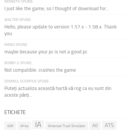
KENNETH SPUNE:
I just like the game, so I thought of download for...
WALTER SPUNE:
Hello, please update to version 1.57.x - 1.58.x. Thank
you.
MANU SPUNE:
maybe because your pc is not a good pc
BOBBY G SPUNE:
Not compatible: crashes the game
DOMNUL SCORPIUS SPUNE:
Puteți actualiza această hartă vă rog ca eu sunt din
aceste părți...
ETICHETE
IA
ATS
AO
American Truck Simulator
ADR
Africa