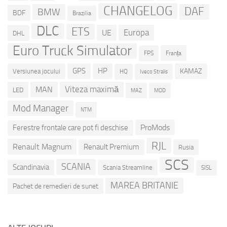
CHANGELOG
DAF
BMW
BDF
Brazilia
DLC
ETS
Europa
UE
DHL
Euro Truck Simulator
Franța
FPS
GPS
HP
KAMAZ
Versiunea jocului
HQ
Iveco Stralis
Viteza maximă
MAN
LED
MOD
MAZ
Mod Manager
NTM
ProMods
Ferestre frontale care pot fi deschise
RJL
Renault Magnum
Renault Premium
Rusia
SCS
SCANIA
Scandinavia
Scania Streamline
SISL
MAREA BRITANIE
Pachet de remedieri de sunet