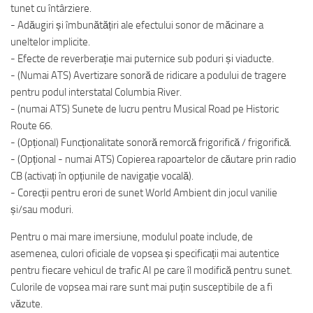
tunet cu întârziere.
- Adăugiri și îmbunătățiri ale efectului sonor de măcinare a
uneltelor implicite.
- Efecte de reverberație mai puternice sub poduri și viaducte.
- (Numai ATS) Avertizare sonoră de ridicare a podului de tragere
pentru podul interstatal Columbia River.
- (numai ATS) Sunete de lucru pentru Musical Road pe Historic
Route 66.
- (Opțional) Funcționalitate sonoră remorcă frigorifică / frigorifică.
- (Opțional - numai ATS) Copierea rapoartelor de căutare prin radio
CB (activați în opțiunile de navigație vocală).
- Corecții pentru erori de sunet World Ambient din jocul vanilie
și/sau moduri.
Pentru o mai mare imersiune, modulul poate include, de
asemenea, culori oficiale de vopsea și specificații mai autentice
pentru fiecare vehicul de trafic AI pe care îl modifică pentru sunet.
Culorile de vopsea mai rare sunt mai puțin susceptibile de a fi
văzute.