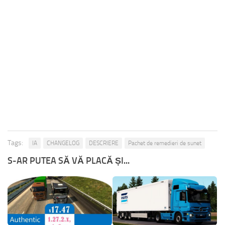
Tags:
IA
CHANGELOG
DESCRIERE
Pachet de remedieri de sunet
S-AR PUTEA SĂ VĂ PLACĂ ȘI...