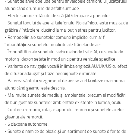
- Sunet de anvelope ude pentru anvelopele camionului jucătorului
atunci când drumurile de asfalt sunt ude.
- Efecte sonore refăcute de scârțâit/derapare a pneurilor.
- Sunetul tonului de apel al telefonului Nokia înlocuiește muzica de
grăbire / întârziere, ducând la mai puțin stres pentru jucător.
- Remodelări ale sunetelor comune implicite, cum ar fi
îmbunătățirea sunetelor implicite ale frânelor de aer.
- Îmbunătățiri ale sunetului vehiculelor de trafic AI, cu sunete de
motor și claxon setate în mod unic pentru vehicule specifice.
- Variante de navigație vocală în limba engleză AU/UK/US cu efect
de difuzor adăugat și fraze neobișnuite eliminate.
- Baterea vântului și zgomotul de aer se aud la viteze mari numai
atunci când geamul este deschis.
- Mai multe sunete de mediu și ambientale, precum și modificări
de bun gust ale sunetelor ambientale existente în lumea jocului.
- Cuplarea remorcii, rotația suportului remorcii și sunetele axelor
glisante ale remorcii.
- 5 claxoane autonome.
- Sunete dinamice de ploaie și un sortiment de sunete diferite de