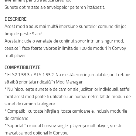
Sunete optimizate ale anvelopelor pe teren înzăpezit.
DESCRIERE
Acest mod a adus mai multă imersiune sunetelor comune din joc
timp de peste 9 ani!
Acesta include o varietate de conținut sonor într-un singur mod,
ceea ce îl face foarte valoros în limita de 100 de moduri în Convoy
multiplayer.
COMPATIBILITATE
* ETS2 1.53.3 + ATS 1.53.2. Nu există erori în jurnalul de joc. Trebuie
să aibă prioritate ridicată în Mod Manager.
* Nu înlocuiește sunetele de camion ale jucătorilor individuali, astfel
încât acest mod poate fi utilizat cu un număr nelimitat de moduri de
sunet de camion la alegere.
* Compatibil cu toate hărțile și toate camioanele, inclusiv modurile
de camioane.
* Suportat în modul Convoy single-player și multiplayer, și este
marcat ca mod opțional în Convoy.