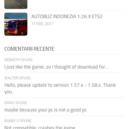
AUTOBUZ INDONEZIA 1.26.X ETS2
17 FEB., 2017
COMENTARII RECENTE
KENNETH SPUNE:
I just like the game, so I thought of download for...
WALTER SPUNE:
Hello, please update to version 1.57.x - 1.58.x. Thank
you.
MANU SPUNE:
maybe because your pc is not a good pc
BOBBY G SPUNE:
Not compatible: crashes the game