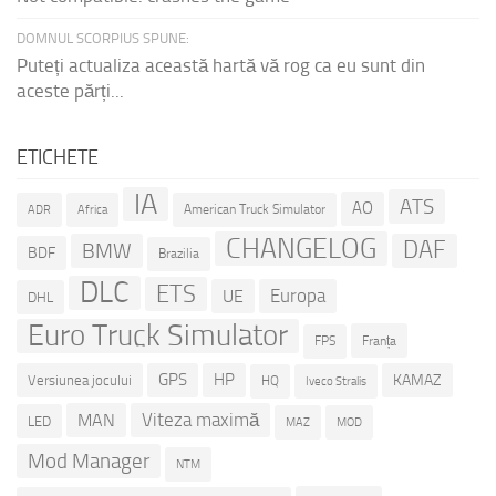
DOMNUL SCORPIUS SPUNE:
Puteți actualiza această hartă vă rog ca eu sunt din
aceste părți...
ETICHETE
IA
ATS
AO
American Truck Simulator
ADR
Africa
CHANGELOG
DAF
BMW
BDF
Brazilia
DLC
ETS
Europa
UE
DHL
Euro Truck Simulator
Franța
FPS
GPS
HP
KAMAZ
Versiunea jocului
HQ
Iveco Stralis
Viteza maximă
MAN
LED
MOD
MAZ
Mod Manager
NTM