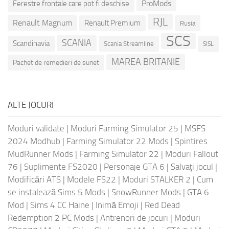
ProMods
Ferestre frontale care pot fi deschise
RJL
Renault Magnum
Renault Premium
Rusia
SCS
SCANIA
Scandinavia
Scania Streamline
SISL
MAREA BRITANIE
Pachet de remedieri de sunet
ALTE JOCURI
Moduri validate
|
Moduri Farming Simulator 25
|
MSFS
2024 Modhub
|
Farming Simulator 22 Mods
|
Spintires
MudRunner Mods
|
Farming Simulator 22
|
Moduri Fallout
76
|
Suplimente FS2020
|
Personaje GTA 6
|
Salvați jocul
|
Modificări ATS
|
Modele FS22
|
Moduri STALKER 2
|
Cum
se instalează Sims 5 Mods
|
SnowRunner Mods
|
GTA 6
Mod
|
Sims 4 CC Haine
|
Inimă Emoji
|
Red Dead
Redemption 2 PC Mods
|
Antrenori de jocuri
|
Moduri