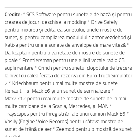
Credite:
* SCS Software pentru sunetele de bază și pentru
crearea de jocuri deschise la modding * Drive Safely
pentru mixarea și editarea sunetului, unele mostre de
sunet, și pentru compilarea modulului * antonvezdehod și
Katixa pentru unele sunete de anvelope de mare viteză *
Darkcaptain pentru o varietate de mostre de sunete de
ploaie * Frontiersman pentru unele linii vocale radio CB
suplimentare * Grinch pentru sunetul clopotului de trecere
la nivel cu calea ferată de rezervă din Euro Truck Simulator
2 * Kriechbaum pentru mai multe mostre de sunete
Renault T și Mack E6 și un sunet de semnalizare *
Max2712 pentru mai multe mostre de sunete de la mai
multe camioane de la Scania, Mercedes, și MAN *
Trayscapes pentru înregistrări ale unui camion Mack E6 *
Vasily (Engine Voice Records) pentru câteva mostre de
sunet de frână de aer * Zeemod pentru o mostră de sunet
de vânt