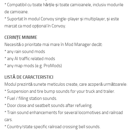
* Compatibil cu toate hărțile și toate camioanele, inclusiv modurile
de camioane.
* Suportat în modul Convoy single-player și multiplayer, și este
marcat ca mod opțional în Convoy.
CERINȚE MINIME
Necesită o prioritate mai mare în Mod Manager decât:
* any rain sound mods
* any AI traffic related mods
* any map mods (e.g. ProMods)
LISTĂ DE CARACTERISTICI
Modul prezintă sunete meticulos create, care acoperă următoarele:
* Suspension and tire bump sounds for your truck and trailer.
* Fuel / filling station sounds.
* Door close and seatbelt sounds after refueling.
* Train sound enhancements for several locomotives and railroad
cars.
* Country/state specific railroad crossing bell sounds.