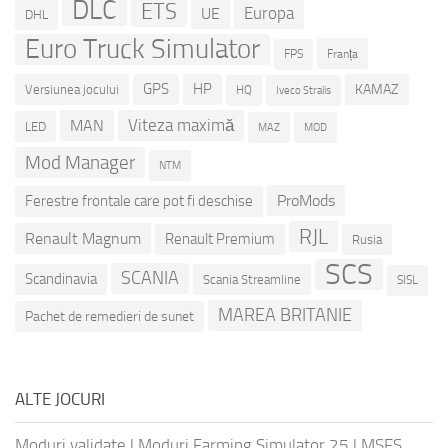
DLC
ETS
Europa
UE
DHL
Euro Truck Simulator
Franța
FPS
GPS
HP
KAMAZ
Versiunea jocului
HQ
Iveco Stralis
Viteza maximă
MAN
LED
MOD
MAZ
Mod Manager
NTM
ProMods
Ferestre frontale care pot fi deschise
RJL
Renault Magnum
Renault Premium
Rusia
SCS
SCANIA
Scandinavia
Scania Streamline
SISL
MAREA BRITANIE
Pachet de remedieri de sunet
ALTE JOCURI
Moduri validate
|
Moduri Farming Simulator 25
|
MSFS