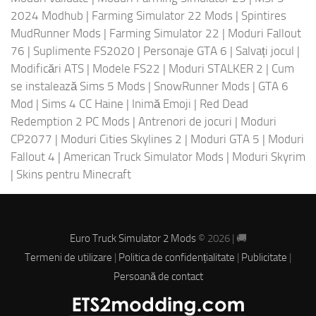
2024 Modhub
|
Farming Simulator 22 Mods
|
Spintires
MudRunner Mods
|
Farming Simulator 22
|
Moduri Fallout
76
|
Suplimente FS2020
|
Personaje GTA 6
|
Salvați jocul
|
Modificări ATS
|
Modele FS22
|
Moduri STALKER 2
|
Cum
se instalează Sims 5 Mods
|
SnowRunner Mods
|
GTA 6
Mod
|
Sims 4 CC Haine
|
Inimă Emoji
|
Red Dead
Redemption 2 PC Mods
|
Antrenori de jocuri
|
Moduri
CP2077
|
Moduri Cities Skylines 2
|
Moduri GTA 5
|
Moduri
Fallout 4
|
American Truck Simulator Mods
|
Moduri Skyrim
|
Skins pentru Minecraft
Euro Truck Simulator 2 Mods
© 2026 | 🚚
Termeni de utilizare
|
Politica de confidențialitate
|
Publicitate
|
Persoană de contact