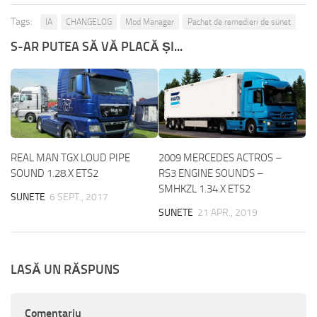
Tags:
IA
CHANGELOG
Mod Manager
Pachet de remedieri de sunet
S-AR PUTEA SĂ VĂ PLACĂ ȘI...
REAL MAN TGX LOUD PIPE
2009 MERCEDES ACTROS –
SOUND 1.28.X ETS2
RS3 ENGINE SOUNDS –
SMHKZL 1.34.X ETS2
SUNETE
6 SEPT., 2017
SUNETE
21 APR., 2019
LASĂ UN RĂSPUNS
Comentariu