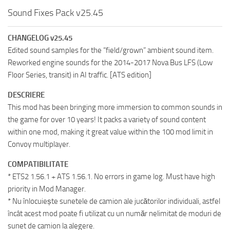
Sound Fixes Pack v25.45
CHANGELOG v25.45
Edited sound samples for the “field/grown” ambient sound item.
Reworked engine sounds for the 2014-2017 Nova Bus LFS (Low
Floor Series, transit) in AI traffic. [ATS edition]
DESCRIERE
This mod has been bringing more immersion to common sounds in
the game for over 10 years! It packs a variety of sound content
within one mod, making it great value within the 100 mod limit in
Convoy multiplayer.
COMPATIBILITATE
* ETS2 1.56.1 + ATS 1.56.1. No errors in game log. Must have high
priority in Mod Manager.
* Nu înlocuiește sunetele de camion ale jucătorilor individuali, astfel
încât acest mod poate fi utilizat cu un număr nelimitat de moduri de
sunet de camion la alegere.