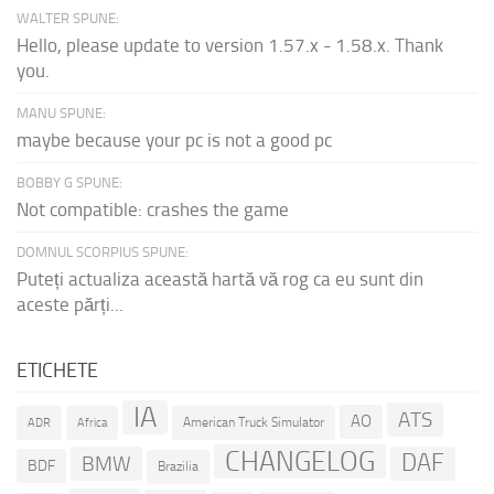
WALTER SPUNE:
Hello, please update to version 1.57.x - 1.58.x. Thank
you.
MANU SPUNE:
maybe because your pc is not a good pc
BOBBY G SPUNE:
Not compatible: crashes the game
DOMNUL SCORPIUS SPUNE:
Puteți actualiza această hartă vă rog ca eu sunt din
aceste părți...
ETICHETE
IA
ATS
AO
American Truck Simulator
ADR
Africa
CHANGELOG
DAF
BMW
BDF
Brazilia