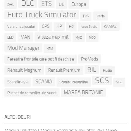
DLC
ETS
Europa
UE
DHL
Euro Truck Simulator
Franța
FPS
GPS
HP
KAMAZ
Versiunea jocului
HQ
Iveco Stralis
Viteza maximă
MAN
LED
MOD
MAZ
Mod Manager
NTM
ProMods
Ferestre frontale care pot fi deschise
RJL
Renault Magnum
Renault Premium
Rusia
SCS
SCANIA
Scandinavia
Scania Streamline
SISL
MAREA BRITANIE
Pachet de remedieri de sunet
ALTE JOCURI
Moduri validate
|
Moduri Farming Simulator 25
|
MSFS