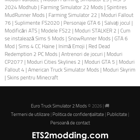
2024 Modhub
|
Farming Simulator 22 Mods
|
Spintires
MudRunner Mods
|
Farming Simulator 22
|
Moduri Fallout
76
|
Suplimente FS2020
|
Personaje GTA 6
|
Salvați jocul
|
Modificări ATS
|
Modele FS22
|
Moduri STALKER 2
|
Cum
se instalează Sims 5 Mods
|
SnowRunner Mods
|
GTA 6
Mod
|
Sims 4 CC Haine
|
Inimă Emoji
|
Red Dead
Redemption 2 PC Mods
|
Antrenori de jocuri
|
Moduri
CP2077
|
Moduri Cities Skylines 2
|
Moduri GTA 5
|
Moduri
Fallout 4
|
American Truck Simulator Mods
|
Moduri Skyrim
|
Skins pentru Minecraft
Euro Truck Simulator 2 Mods
© 2026 | 🚚
Termeni de utilizare
|
Politica de confidențialitate
|
Publicitate
|
Persoană de contact