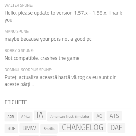
WALTER SPUNE:
Hello, please update to version 1.57.x - 1.58.x. Thank
you.
MANU SPUNE:
maybe because your pc is not a good pc
BOBBY G SPUNE:
Not compatible: crashes the game
DOMNUL SCORPIUS SPUNE:
Puteți actualiza această hartă vă rog ca eu sunt din
aceste părți...
ETICHETE
IA
ATS
AO
American Truck Simulator
ADR
Africa
CHANGELOG
DAF
BMW
BDF
Brazilia