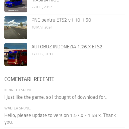
22 IUL., 2017
PNG pentru ETS2 v1.10 1.50
18 MAI, 2024
AUTOBUZ INDONEZIA 1.26.X ETS2
17 FEB., 2017
COMENTARII RECENTE
KENNETH SPUNE:
I just like the game, so I thought of download for...
WALTER SPUNE:
Hello, please update to version 1.57.x - 1.58.x. Thank
you.