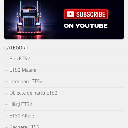
CATEGORII
Bus ETS2
ETS2 Mașini
Interioare ETS2
Obiecte de hartă ETS2
Hărți ETS2
ETS2 Altele
Pachete ETS2