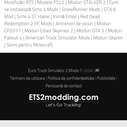
Modificări ATS
|
Modele FS22
|
Moduri STALKER 2
|
Cum
se instalează Sims 5 Mods
|
SnowRunner Mods
|
GTA 6
Mod
|
Sims 4 CC Haine
|
Inimă Emoji
|
Red Dead
Redemption 2 PC Mods
|
Antrenori de jocuri
|
Moduri
CP2077
|
Moduri Cities Skylines 2
|
Moduri GTA 5
|
Moduri
Fallout 4
|
American Truck Simulator Mods
|
Moduri Skyrim
|
Skins pentru Minecraft
Euro Truck Simulator 2 Mods
© 2026 | 🚚
Termeni de utilizare
|
Politica de confidențialitate
|
Publicitate
|
Persoană de contact