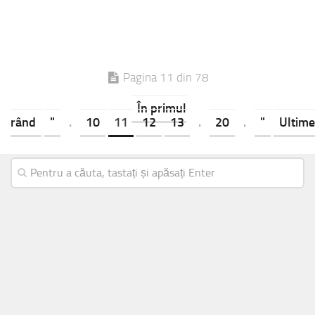
Pagina 11 din 78
În primul
rând
"
.
10
11
12
13
.
20
.
"
Ultime