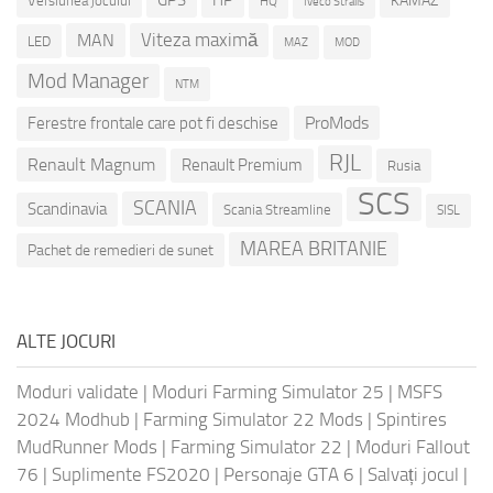
KAMAZ
Versiunea jocului
HQ
Iveco Stralis
Viteza maximă
MAN
LED
MOD
MAZ
Mod Manager
NTM
ProMods
Ferestre frontale care pot fi deschise
RJL
Renault Magnum
Renault Premium
Rusia
SCS
SCANIA
Scandinavia
Scania Streamline
SISL
MAREA BRITANIE
Pachet de remedieri de sunet
ALTE JOCURI
Moduri validate
|
Moduri Farming Simulator 25
|
MSFS
2024 Modhub
|
Farming Simulator 22 Mods
|
Spintires
MudRunner Mods
|
Farming Simulator 22
|
Moduri Fallout
76
|
Suplimente FS2020
|
Personaje GTA 6
|
Salvați jocul
|