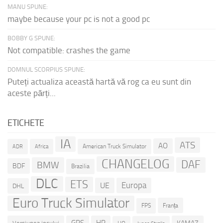
MANU SPUNE:
maybe because your pc is not a good pc
BOBBY G SPUNE:
Not compatible: crashes the game
DOMNUL SCORPIUS SPUNE:
Puteți actualiza această hartă vă rog ca eu sunt din
aceste părți...
ETICHETE
IA
ATS
AO
American Truck Simulator
ADR
Africa
CHANGELOG
DAF
BMW
BDF
Brazilia
DLC
ETS
Europa
UE
DHL
Euro Truck Simulator
Franța
FPS
GPS
HP