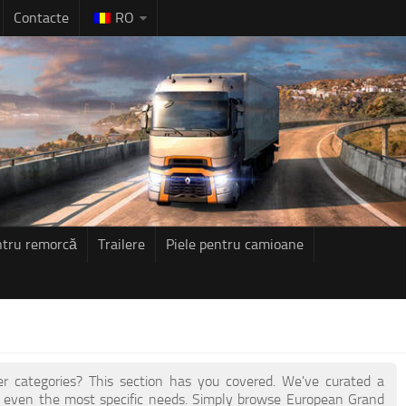
Contacte
RO
ntru remorcă
Trailere
Piele pentru camioane
her categories? This section has you covered. We've curated a
 even the most specific needs. Simply browse European Grand