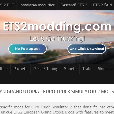
S 2 DLC
Instalarea modurilor
Descarcă ETS 2
ETS 2 Știri
ltele
Pachete
Piese / Tuning
Sunete
Trafic
Skins pe
AN GRAND UTOPIA - EURO TRUCK SIMULATOR 2 MODS
 specific mods for Euro Truck Simulator 2 that don't fit into ot
of unique ETS2 European Grand Utopia Mods with features to meet