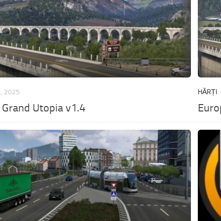
., 2025
HĂRȚI
 Grand Utopia v1.4
Euro