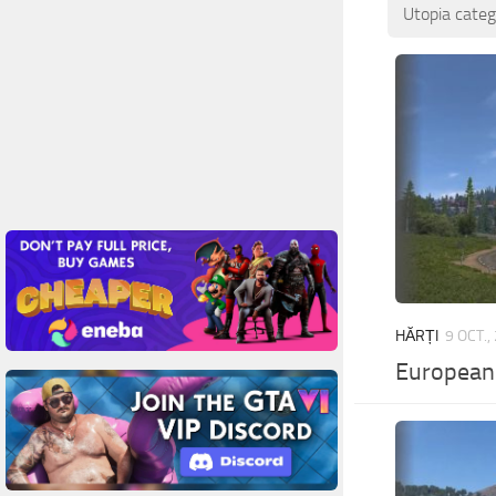
Utopia categ
HĂRȚI
9 OCT.,
European 