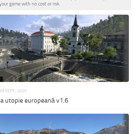
our game with no cost or risk.
29 SEPT., 2025
a utopie europeană v1.6