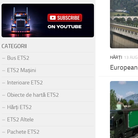
CATEGORII
Bus ETS2
HĂRȚI
13 AUG
European
ETS2 Mașini
Interioare ETS2
Obiecte de hartă ETS2
Hărți ETS2
ETS2 Altele
Pachete ETS2