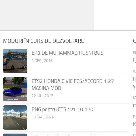
MODURI ÎN CURS DE DEZVOLTARE
C
EP3 DE MUHAMMAD HUSNI BUS
K
I
4 DEC., 2016
W
H
ETS2 HONDA CIVIC FC5/ACCORD 1.27
y
MASINA MOD
22 IUL., 2017
M
m
PNG pentru ETS2 v1.10 1.50
B
18 MAI, 2024
N
D