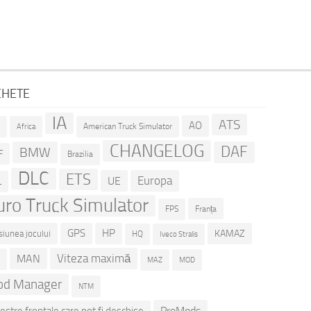
CHETE
IA
ATS
AO
American Truck Simulator
R
Africa
CHANGELOG
DAF
BMW
F
Brazilia
DLC
ETS
Europa
UE
L
uro Truck Simulator
Franța
FPS
GPS
HP
KAMAZ
siunea jocului
HQ
Iveco Stralis
Viteza maximă
MAN
D
MOD
MAZ
d Manager
NTM
ProMods