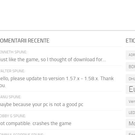
OMENTARII RECENTE
ETI
ENNETH SPUNE:
AD
 just like the game, so I thought of download for...
BD
ALTER SPUNE:
ello, please update to version 1.57.x - 1.58.x. Thank
DH
ou.
E
ANU SPUNE:
Ver
aybe because your pc is not a good pc
LE
OBBY G SPUNE:
Mo
ot compatible: crashes the game
OMNUL SCORPIUS SPUNE: