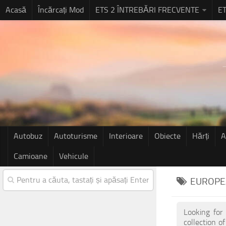
Acasă
Încărcați Mod
ETS 2 ÎNTREBĂRI FRECVENTE
ET
Autobuz
Autoturisme
Interioare
Obiecte
Hărți
A
Camioane
Vehicule
EUROPE
Looking for
collection 