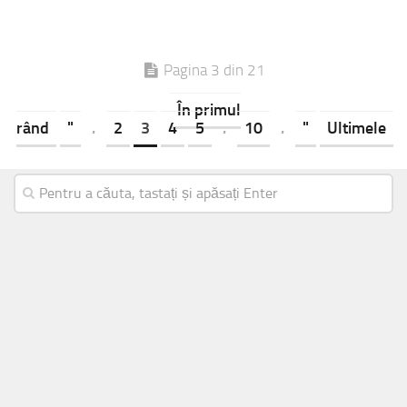
Pagina 3 din 21
În primul
rând
"
.
2
3
4
5
.
10
.
"
Ultimele