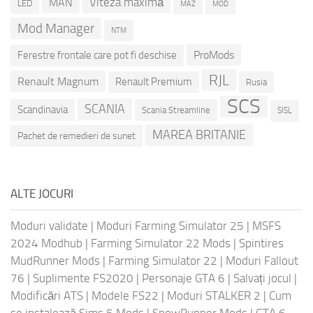
Viteza maximă
MAN
LED
MOD
MAZ
Mod Manager
NTM
ProMods
Ferestre frontale care pot fi deschise
RJL
Renault Magnum
Renault Premium
Rusia
SCS
SCANIA
Scandinavia
Scania Streamline
SISL
MAREA BRITANIE
Pachet de remedieri de sunet
ALTE JOCURI
Moduri validate
|
Moduri Farming Simulator 25
|
MSFS
2024 Modhub
|
Farming Simulator 22 Mods
|
Spintires
MudRunner Mods
|
Farming Simulator 22
|
Moduri Fallout
76
|
Suplimente FS2020
|
Personaje GTA 6
|
Salvați jocul
|
Modificări ATS
|
Modele FS22
|
Moduri STALKER 2
|
Cum
se instalează Sims 5 Mods
|
SnowRunner Mods
|
GTA 6