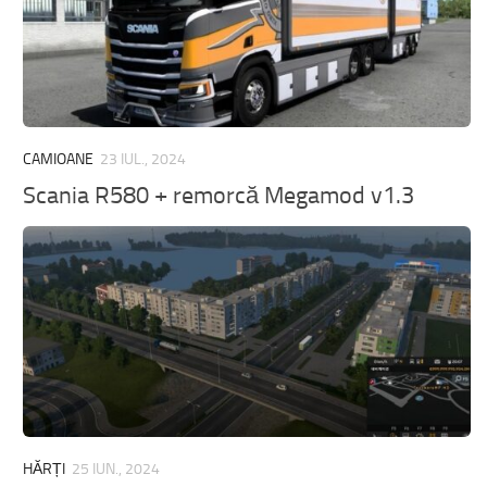
CAMIOANE
23 IUL., 2024
Scania R580 + remorcă Megamod v1.3
HĂRȚI
25 IUN., 2024