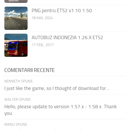
PNG pentru ETS2 v1.10 1.50
18 MAI, 2024
AUTOBUZ INDONEZIA 1.26.X ETS2
17 FEB., 2017
COMENTARII RECENTE
KENNETH SPUNE:
I just like the game, so I thought of download for...
WALTER SPUNE:
Hello, please update to version 1.57.x - 1.58.x. Thank
you.
MANU SPUNE: