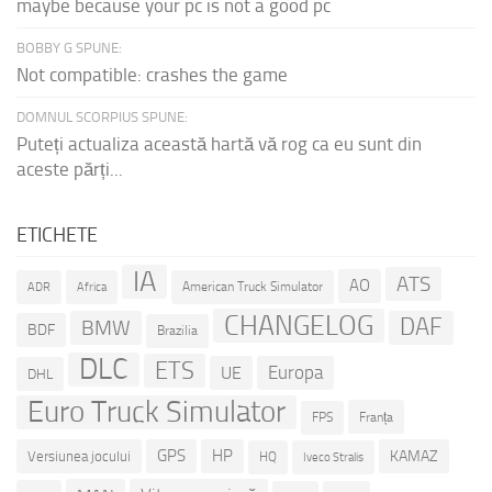
maybe because your pc is not a good pc
BOBBY G SPUNE:
Not compatible: crashes the game
DOMNUL SCORPIUS SPUNE:
Puteți actualiza această hartă vă rog ca eu sunt din
aceste părți...
ETICHETE
IA
ATS
AO
American Truck Simulator
ADR
Africa
CHANGELOG
DAF
BMW
BDF
Brazilia
DLC
ETS
Europa
UE
DHL
Euro Truck Simulator
Franța
FPS
GPS
HP
KAMAZ
Versiunea jocului
HQ
Iveco Stralis