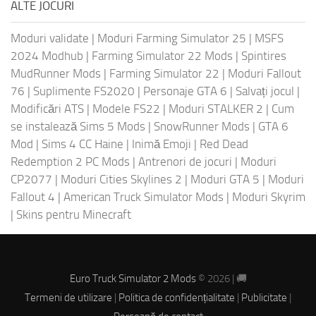
ALTE JOCURI
Moduri validate
|
Moduri Farming Simulator 25
|
MSFS
2024 Modhub
|
Farming Simulator 22 Mods
|
Spintires
MudRunner Mods
|
Farming Simulator 22
|
Moduri Fallout
76
|
Suplimente FS2020
|
Personaje GTA 6
|
Salvați jocul
|
Modificări ATS
|
Modele FS22
|
Moduri STALKER 2
|
Cum
se instalează Sims 5 Mods
|
SnowRunner Mods
|
GTA 6
Mod
|
Sims 4 CC Haine
|
Inimă Emoji
|
Red Dead
Redemption 2 PC Mods
|
Antrenori de jocuri
|
Moduri
CP2077
|
Moduri Cities Skylines 2
|
Moduri GTA 5
|
Moduri
Fallout 4
|
American Truck Simulator Mods
|
Moduri Skyrim
|
Skins pentru Minecraft
Euro Truck Simulator 2 Mods
© 2026 | 🚚
Termeni de utilizare
|
Politica de confidențialitate
|
Publicitate
|