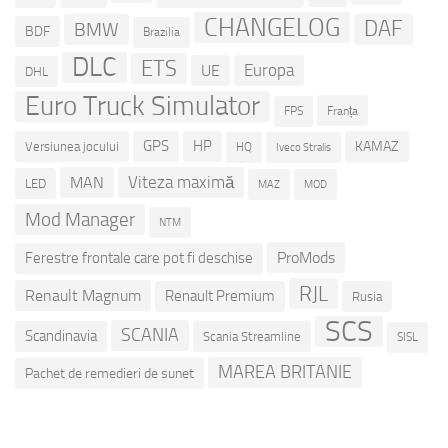
CHANGELOG
DAF
BMW
BDF
Brazilia
DLC
ETS
Europa
UE
DHL
Euro Truck Simulator
Franța
FPS
GPS
HP
KAMAZ
Versiunea jocului
HQ
Iveco Stralis
Viteza maximă
MAN
LED
MOD
MAZ
Mod Manager
NTM
ProMods
Ferestre frontale care pot fi deschise
RJL
Renault Magnum
Renault Premium
Rusia
SCS
SCANIA
Scandinavia
Scania Streamline
SISL
MAREA BRITANIE
Pachet de remedieri de sunet