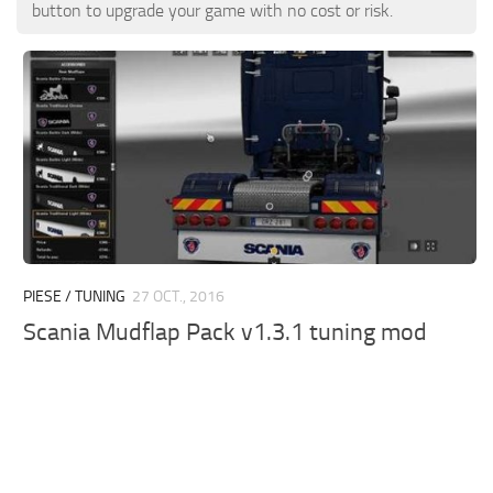
ETS 2 Știri
Altele
button to upgrade your game with no cost or risk.
Contacte
Pachete
RO
Piese / Tuning
EN
Sunete
DE
Trafic
TR
Skins pentru remorcă
PT
Trailere
PL
Piele pentru camioane
PIESE / TUNING
27 OCT., 2016
FR
Scania Mudflap Pack v1.3.1 tuning mod
Camioane
Vehicule