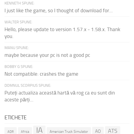
KENNETH SPUNE:
I just like the game, so I thought of download for...
WALTER SPUNE:
Hello, please update to version 1.57.x - 1.58.x. Thank
you.
MANU SPUNE:
maybe because your pc is not a good pc
BOBBY G SPUNE:
Not compatible: crashes the game
DOMNUL SCORPIUS SPUNE:
Puteți actualiza această hartă vă rog ca eu sunt din
aceste părți...
ETICHETE
IA
ATS
AO
American Truck Simulator
ADR
Africa