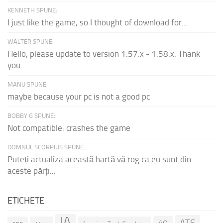
KENNETH SPUNE:
I just like the game, so I thought of download for...
WALTER SPUNE:
Hello, please update to version 1.57.x - 1.58.x. Thank
you.
MANU SPUNE:
maybe because your pc is not a good pc
BOBBY G SPUNE:
Not compatible: crashes the game
DOMNUL SCORPIUS SPUNE:
Puteți actualiza această hartă vă rog ca eu sunt din
aceste părți...
ETICHETE
IA
ATS