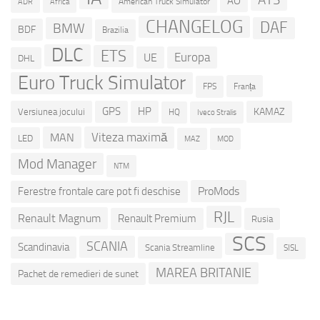
AO
American Truck Simulator
ADR
Africa
CHANGELOG
DAF
BMW
BDF
Brazilia
DLC
ETS
Europa
UE
DHL
Euro Truck Simulator
Franța
FPS
GPS
HP
KAMAZ
Versiunea jocului
HQ
Iveco Stralis
Viteza maximă
MAN
LED
MOD
MAZ
Mod Manager
NTM
ProMods
Ferestre frontale care pot fi deschise
RJL
Renault Magnum
Renault Premium
Rusia
SCS
SCANIA
Scandinavia
Scania Streamline
SISL
MAREA BRITANIE
Pachet de remedieri de sunet