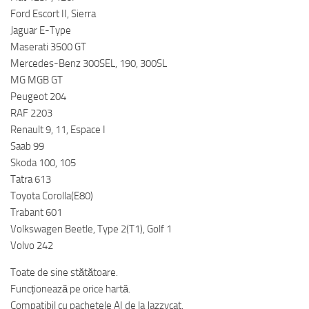
Ford Escort II, Sierra
Jaguar E-Type
Maserati 3500 GT
Mercedes-Benz 300SEL, 190, 300SL
MG MGB GT
Peugeot 204
RAF 2203
Renault 9, 11, Espace I
Saab 99
Skoda 100, 105
Tatra 613
Toyota Corolla(E80)
Trabant 601
Volkswagen Beetle, Type 2(T1), Golf 1
Volvo 242
Toate de sine stătătoare.
Funcționează pe orice hartă.
Compatibil cu pachetele AI de la Jazzycat.