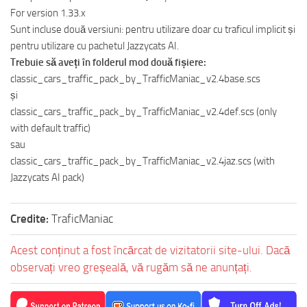
For version 1.33.x
Sunt incluse două versiuni: pentru utilizare doar cu traficul implicit și
pentru utilizare cu pachetul Jazzycats AI.
Trebuie să aveți în folderul mod două fișiere:
classic_cars_traffic_pack_by_TrafficManiac_v2.4base.scs
și
classic_cars_traffic_pack_by_TrafficManiac_v2.4def.scs (only
with default traffic)
sau
classic_cars_traffic_pack_by_TrafficManiac_v2.4jaz.scs (with
Jazzycats AI pack)
Credite:
TraficManiac
Acest conținut a fost încărcat de vizitatorii site-ului. Dacă
observați vreo greșeală, vă rugăm să ne anunțați.