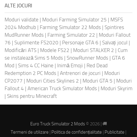
ALTE JOCURI
Moduri validate
|
Moduri Farming Simulator 25
|
MSFS
2024 Modhub
|
Farming Simulator 22 Mods
|
Spintires
MudRunner Mods
|
Farming Simulator 22
|
Moduri Fallout
76
|
Suplimente FS2020
|
Personaje GTA 6
|
Salvați jocul
|
Modificări ATS
|
Modele FS22
|
Moduri STALKER 2
|
Cum
se instalează Sims 5 Mods
|
SnowRunner Mods
|
GTA 6
Mod
|
Sims 4 CC Haine
|
Inimă Emoji
|
Red Dead
Redemption 2 PC Mods
|
Antrenori de jocuri
|
Moduri
CP2077
|
Moduri Cities Skylines 2
|
Moduri GTA 5
|
Moduri
Fallout 4
|
American Truck Simulator Mods
|
Moduri Skyrim
|
Skins pentru Minecraft
Euro Truck Simulator 2 Mods
© 2026 | 🚚
Termeni de utilizare
|
Politica de confidențialitate
|
Publicitate
|