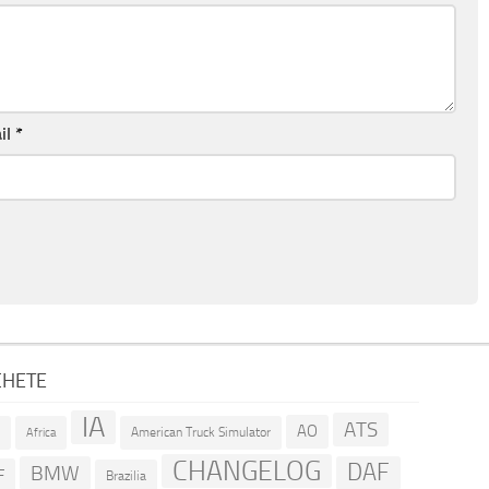
il
*
CHETE
IA
ATS
AO
American Truck Simulator
R
Africa
CHANGELOG
DAF
BMW
F
Brazilia