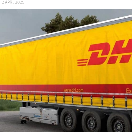
|
2 APR., 2025