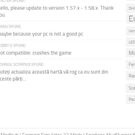
ALTER SPUNE:
ello, please update to version 1.57.x - 1.58.x. Thank
DH
ou.
E
ANU SPUNE:
Ver
aybe because your pc is not a good pc
LE
OBBY G SPUNE:
Mo
ot compatible: crashes the game
Fer
OMNUL SCORPIUS SPUNE:
uteți actualiza această hartă vă rog ca eu sunt din
Re
ceste părți...
Sca
Pac
 Modhub
|
Farming Simulator 22 Mods
|
Spintires MudRunner