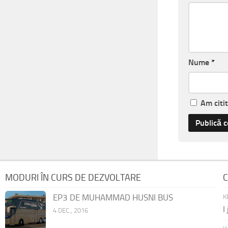
Nume
*
Am citi
MODURI ÎN CURS DE DEZVOLTARE
C
EP3 DE MUHAMMAD HUSNI BUS
K
I
4 DEC., 2016