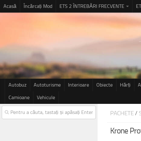
Acasă
Încărcați Mod
ETS 2 ÎNTREBĂRI FRECVENTE
ET
Autobuz
Autoturisme
Interioare
Obiecte
Hărți
A
Camioane
Vehicule
PACHETE
/
Krone Prof