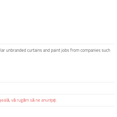
gular unbranded curtains and paint jobs from companies such
eșeală, vă rugăm să ne anunțați.