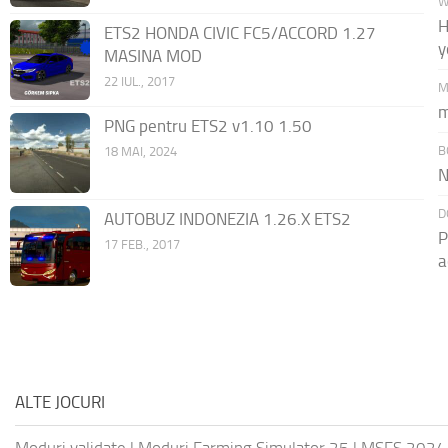
W
H
ETS2 HONDA CIVIC FC5/ACCORD 1.27
y
MASINA MOD
22 IUL., 2017
M
m
PNG pentru ETS2 v1.10 1.50
B
18 MAI, 2024
N
D
AUTOBUZ INDONEZIA 1.26.X ETS2
P
17 FEB., 2017
a
ALTE JOCURI
Moduri validate
|
Moduri Farming Simulator 25
|
MSFS 2024