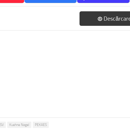
Descărcar
SV
Kuehne Nagel
PEKAES