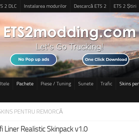
S 2 DLC
Instalarea modurilor
Descarcă ETS 2
ETS 2 Știri
ltele
Pachete
Piese / Tuning
Sunete
Trafic
Skins pe
SKINS PENTRU REMORCĂ
i Liner Realistic Skinpack v1.0