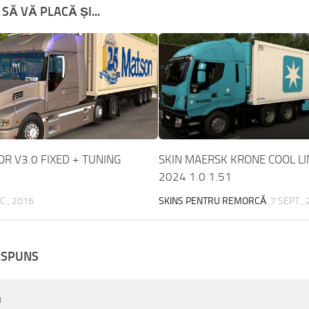
SĂ VĂ PLACĂ ȘI...
OR V3.0 FIXED + TUNING
SKIN MAERSK KRONE COOL LI
2024 1.0 1.51
C., 2016
SKINS PENTRU REMORCĂ
7 SEPT.,
ĂSPUNS
u