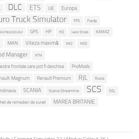
DLC
ETS
Europa
UE
L
uro Truck Simulator
Franța
FPS
GPS
HP
KAMAZ
siunea jocului
HQ
Iveco Stralis
Viteza maximă
MAN
D
MOD
MAZ
d Manager
NTM
ProMods
estre frontale care pot fi deschise
RJL
nault Magnum
Renault Premium
Rusia
SCS
SCANIA
ndinavia
Scania Streamline
SISL
MAREA BRITANIE
het de remedieri de sunet
 Mods
|
Farming Simulator 22
|
Moduri Fallout 76
|