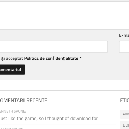
E-ma
t și acceptat
Politica de confidențialitate
*
OMENTARII RECENTE
ETI
ENNETH SPUNE:
AD
 just like the game, so I thought of download for...
BD