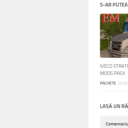
S-AR PUTEA 
IVECO STRAT
MODS PACK
PACHETE
18 DE
LASĂ UN R
Comentari