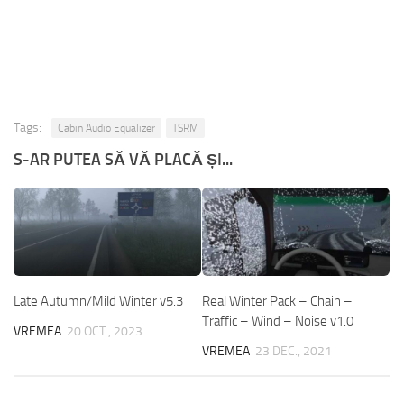
Tags:
Cabin Audio Equalizer
TSRM
S-AR PUTEA SĂ VĂ PLACĂ ȘI...
Late Autumn/Mild Winter v5.3
Real Winter Pack – Chain –
Traffic – Wind – Noise v1.0
VREMEA
20 OCT., 2023
VREMEA
23 DEC., 2021