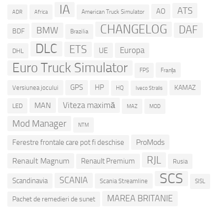
IA
ATS
AO
American Truck Simulator
ADR
Africa
CHANGELOG
DAF
BMW
BDF
Brazilia
DLC
ETS
Europa
UE
DHL
Euro Truck Simulator
Franța
FPS
GPS
HP
KAMAZ
Versiunea jocului
HQ
Iveco Stralis
Viteza maximă
MAN
LED
MOD
MAZ
Mod Manager
NTM
ProMods
Ferestre frontale care pot fi deschise
RJL
Renault Magnum
Renault Premium
Rusia
SCS
SCANIA
Scandinavia
Scania Streamline
SISL
MAREA BRITANIE
Pachet de remedieri de sunet