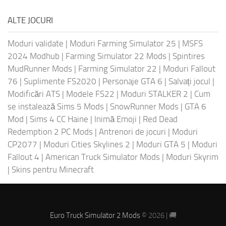
ALTE JOCURI
Moduri validate
|
Moduri Farming Simulator 25
|
MSFS
2024 Modhub
|
Farming Simulator 22 Mods
|
Spintires
MudRunner Mods
|
Farming Simulator 22
|
Moduri Fallout
76
|
Suplimente FS2020
|
Personaje GTA 6
|
Salvați jocul
|
Modificări ATS
|
Modele FS22
|
Moduri STALKER 2
|
Cum
se instalează Sims 5 Mods
|
SnowRunner Mods
|
GTA 6
Mod
|
Sims 4 CC Haine
|
Inimă Emoji
|
Red Dead
Redemption 2 PC Mods
|
Antrenori de jocuri
|
Moduri
CP2077
|
Moduri Cities Skylines 2
|
Moduri GTA 5
|
Moduri
Fallout 4
|
American Truck Simulator Mods
|
Moduri Skyrim
|
Skins pentru Minecraft
Euro Truck Simulator 2 Mods
© 2026 | 🚚