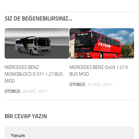
SIZ DE BEĞENEBILIRSINIZ...
MERCEDES BENZ
MERCEDES BENZ O403 1.27.X
MONOBLOCO O 371 1.27 BUS
BUS MOD
MOD
OTOBÜS
30 HAZ, 2017
OTOBÜS
28 HAZ, 2017
BIR CEVAP YAZIN
Yorum