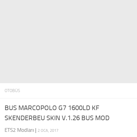
ETS 2 Haberleri
Diğer
İletişim
Paketler
TR
Parçalar / Ayarlama
EN
Sesler
DE
Trafik
PT
Treyler Kaplamaları
PL
Fragmanlar
FR
Kamyon Kaplamaları
RO
OTOBÜS
Kamyonlar
Araçlar
BUS MARCOPOLO G7 1600LD KF
SKENDERBEU SKIN V.1.26 BUS MOD
ETS2 Modları
|
2 OCA, 2017