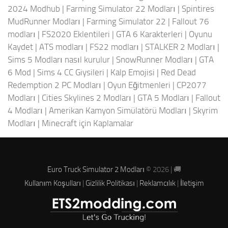
2024 Modhub
|
Farming Simulator 22 Modları
|
Spintires
MudRunner Modları
|
Farming Simulator 22
|
Fallout 76
modları
|
FS2020 Eklentileri
|
GTA 6 Karakterleri
|
Oyunu
Kaydet
|
ATS modları
|
FS22 modları
|
STALKER 2 Modları
|
Sims 5 Modları nasıl kurulur
|
SnowRunner Modları
|
GTA
6 Mod
|
Sims 4 CC Giysileri
|
Kalp Emojisi
|
Red Dead
Redemption 2 PC Modları
|
Oyun Eğitmenleri
|
CP2077
Modları
|
Cities Skylines 2 Modları
|
GTA 5 Modları
|
Fallout
4 Modları
|
Amerikan Kamyon Simülatörü Modları
|
Skyrim
Modları
|
Minecraft için Kaplamalar
Euro Truck Simulator 2 Modları
© 2026 | 🚚
Kullanım Koşulları
|
Gizlilik Politikası
|
Reklamcılık
|
İletişim