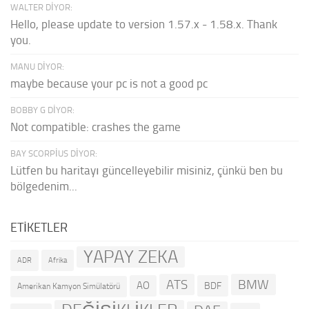
WALTER DIYOR:
Hello, please update to version 1.57.x - 1.58.x. Thank
you.
MANU DIYOR:
maybe because your pc is not a good pc
BOBBY G DIYOR:
Not compatible: crashes the game
BAY SCORPIUS DIYOR:
Lütfen bu haritayı güncelleyebilir misiniz, çünkü ben bu
bölgedenim...
ETIKETLER
YAPAY ZEKA
ADR
Afrika
ATS
BMW
AO
BDF
Amerikan Kamyon Simülatörü