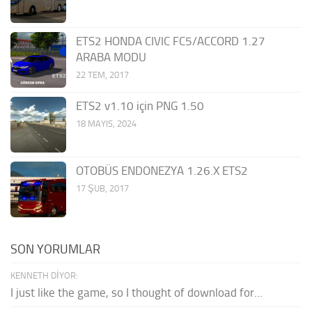
ETS2 HONDA CIVIC FC5/ACCORD 1.27
ARABA MODU
22 TEM, 2017
ETS2 v1.10 için PNG 1.50
18 MAYIS, 2024
OTOBÜS ENDONEZYA 1.26.X ETS2
17 ŞUB, 2017
SON YORUMLAR
KENNETH DIYOR:
I just like the game, so I thought of download for...