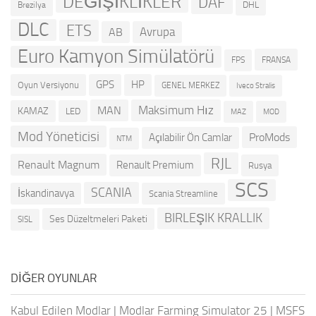
DEĞİŞİKLİKLER
DAF
DHL
Brezilya
DLC
ETS
Avrupa
AB
Euro Kamyon Simülatörü
FRANSA
FPS
GPS
HP
Oyun Versiyonu
GENEL MERKEZ
Iveco Stralis
Maksimum Hız
MAN
KAMAZ
LED
MOD
MAZ
Mod Yöneticisi
ProMods
Açılabilir Ön Camlar
NTM
RJL
Renault Magnum
Renault Premium
Rusya
SCS
SCANIA
İskandinavya
Scania Streamline
BIRLEŞIK KRALLIK
Ses Düzeltmeleri Paketi
SISL
DIĞER OYUNLAR
Kabul Edilen Modlar
|
Modlar Farming Simulator 25
|
MSFS