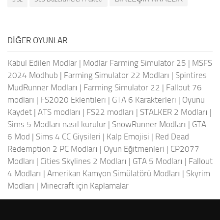
DIĞER OYUNLAR
Kabul Edilen Modlar
|
Modlar Farming Simulator 25
|
MSFS
2024 Modhub
|
Farming Simulator 22 Modları
|
Spintires
MudRunner Modları
|
Farming Simulator 22
|
Fallout 76
modları
|
FS2020 Eklentileri
|
GTA 6 Karakterleri
|
Oyunu
Kaydet
|
ATS modları
|
FS22 modları
|
STALKER 2 Modları
|
Sims 5 Modları nasıl kurulur
|
SnowRunner Modları
|
GTA
6 Mod
|
Sims 4 CC Giysileri
|
Kalp Emojisi
|
Red Dead
Redemption 2 PC Modları
|
Oyun Eğitmenleri
|
CP2077
Modları
|
Cities Skylines 2 Modları
|
GTA 5 Modları
|
Fallout
4 Modları
|
Amerikan Kamyon Simülatörü Modları
|
Skyrim
Modları
|
Minecraft için Kaplamalar