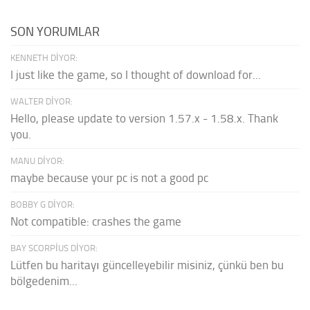
SON YORUMLAR
KENNETH DIYOR:
I just like the game, so I thought of download for...
WALTER DIYOR:
Hello, please update to version 1.57.x - 1.58.x. Thank
you.
MANU DIYOR:
maybe because your pc is not a good pc
BOBBY G DIYOR:
Not compatible: crashes the game
BAY SCORPIUS DIYOR:
Lütfen bu haritayı güncelleyebilir misiniz, çünkü ben bu
bölgedenim...