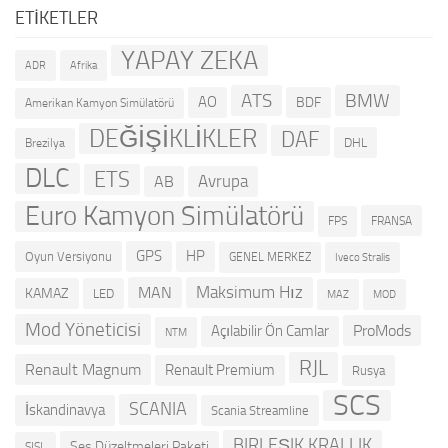
ETIKETLER
YAPAY ZEKA
ADR
Afrika
ATS
BMW
AO
BDF
Amerikan Kamyon Simülatörü
DEĞİŞİKLİKLER
DAF
DHL
Brezilya
DLC
ETS
Avrupa
AB
Euro Kamyon Simülatörü
FRANSA
FPS
GPS
HP
Oyun Versiyonu
GENEL MERKEZ
Iveco Stralis
Maksimum Hız
MAN
KAMAZ
LED
MOD
MAZ
Mod Yöneticisi
ProMods
Açılabilir Ön Camlar
NTM
RJL
Renault Magnum
Renault Premium
Rusya
SCS
SCANIA
İskandinavya
Scania Streamline
BIRLEŞIK KRALLIK
Ses Düzeltmeleri Paketi
SISL