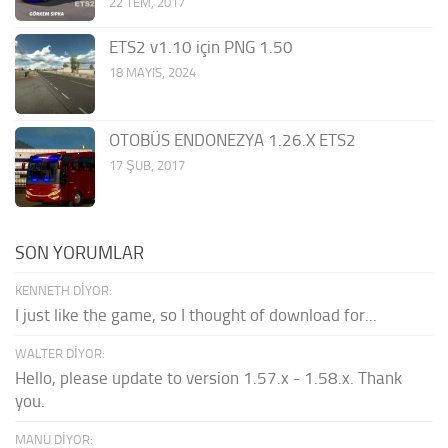
22 TEM, 2017
ETS2 v1.10 için PNG 1.50
18 MAYIS, 2024
OTOBÜS ENDONEZYA 1.26.X ETS2
17 ŞUB, 2017
SON YORUMLAR
KENNETH DIYOR:
I just like the game, so I thought of download for...
WALTER DIYOR:
Hello, please update to version 1.57.x - 1.58.x. Thank
you.
MANU DIYOR: