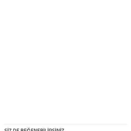
SIZ DE BEĞENEBILIRSINIZ...