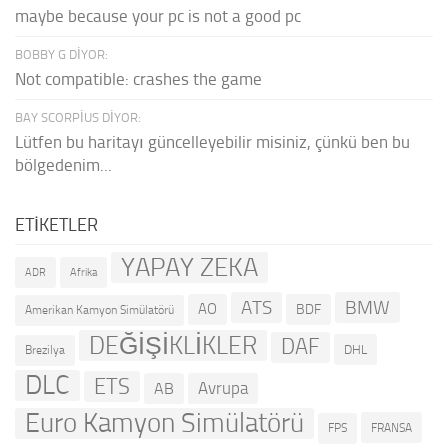
maybe because your pc is not a good pc
BOBBY G DIYOR:
Not compatible: crashes the game
BAY SCORPIUS DIYOR:
Lütfen bu haritayı güncelleyebilir misiniz, çünkü ben bu
bölgedenim...
ETIKETLER
YAPAY ZEKA
ADR
Afrika
ATS
BMW
AO
BDF
Amerikan Kamyon Simülatörü
DEĞİŞİKLİKLER
DAF
DHL
Brezilya
DLC
ETS
Avrupa
AB
Euro Kamyon Simülatörü
FRANSA
FPS