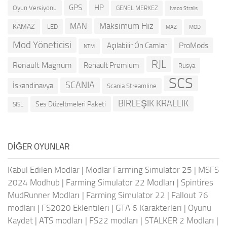
GPS
HP
Oyun Versiyonu
GENEL MERKEZ
Iveco Stralis
Maksimum Hız
MAN
KAMAZ
LED
MOD
MAZ
Mod Yöneticisi
ProMods
Açılabilir Ön Camlar
NTM
RJL
Renault Magnum
Renault Premium
Rusya
SCS
SCANIA
İskandinavya
Scania Streamline
BIRLEŞIK KRALLIK
Ses Düzeltmeleri Paketi
SISL
DIĞER OYUNLAR
Kabul Edilen Modlar
|
Modlar Farming Simulator 25
|
MSFS
2024 Modhub
|
Farming Simulator 22 Modları
|
Spintires
MudRunner Modları
|
Farming Simulator 22
|
Fallout 76
modları
|
FS2020 Eklentileri
|
GTA 6 Karakterleri
|
Oyunu
Kaydet
|
ATS modları
|
FS22 modları
|
STALKER 2 Modları
|