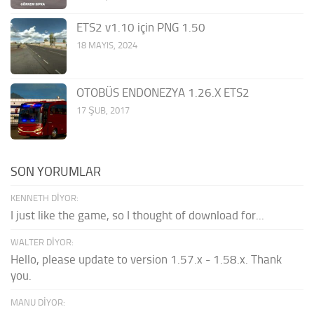
ETS2 v1.10 için PNG 1.50
18 MAYIS, 2024
OTOBÜS ENDONEZYA 1.26.X ETS2
17 ŞUB, 2017
SON YORUMLAR
KENNETH DIYOR:
I just like the game, so I thought of download for...
WALTER DIYOR:
Hello, please update to version 1.57.x - 1.58.x. Thank
you.
MANU DIYOR: