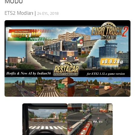
MODU
ETS2 Modları
|
24 EYL, 2018