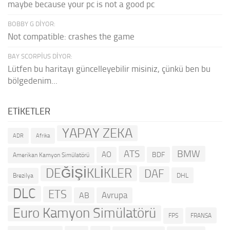
maybe because your pc is not a good pc
BOBBY G DIYOR:
Not compatible: crashes the game
BAY SCORPIUS DIYOR:
Lütfen bu haritayı güncelleyebilir misiniz, çünkü ben bu
bölgedenim...
ETIKETLER
YAPAY ZEKA
ADR
Afrika
ATS
BMW
AO
BDF
Amerikan Kamyon Simülatörü
DEĞİŞİKLİKLER
DAF
DHL
Brezilya
DLC
ETS
Avrupa
AB
Euro Kamyon Simülatörü
FRANSA
FPS