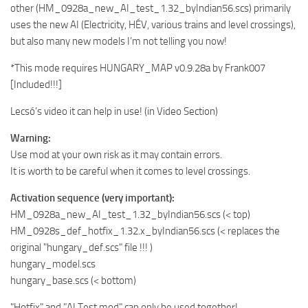
other (HM_0928a_new_AI_test_1.32_byIndian56.scs) primarily
uses the new AI (Electricity, HÉV, various trains and level crossings),
but also many new models I’m not telling you now!
*This mode requires HUNGARY_MAP v0.9.28a by Frank007
[Included!!!]
Lecsó’s video it can help in use! (in Video Section)
Warning:
Use mod at your own risk as it may contain errors.
It is worth to be careful when it comes to level crossings.
Activation sequence (very important):
HM_0928a_new_AI_test_1.32_byIndian56.scs (< top)
HM_0928s_def_hotfix_1.32.x_byIndian56.scs (< replaces the
original "hungary_def.scs" file !!! )
hungary_model.scs
hungary_base.scs (< bottom)
"Hotfix" and "AI Test mod" can only be used together!