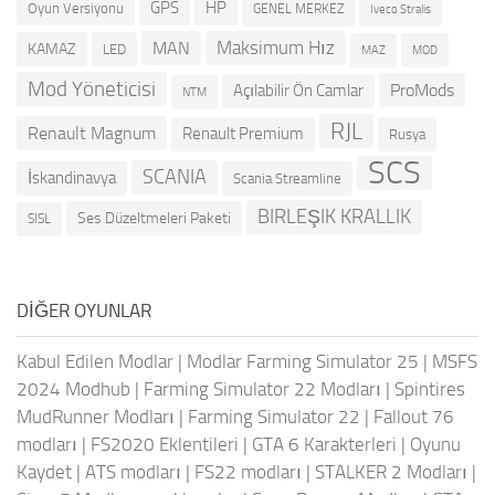
GPS
HP
Oyun Versiyonu
GENEL MERKEZ
Iveco Stralis
Maksimum Hız
MAN
KAMAZ
LED
MOD
MAZ
Mod Yöneticisi
ProMods
Açılabilir Ön Camlar
NTM
RJL
Renault Magnum
Renault Premium
Rusya
SCS
SCANIA
İskandinavya
Scania Streamline
BIRLEŞIK KRALLIK
Ses Düzeltmeleri Paketi
SISL
DIĞER OYUNLAR
Kabul Edilen Modlar
|
Modlar Farming Simulator 25
|
MSFS
2024 Modhub
|
Farming Simulator 22 Modları
|
Spintires
MudRunner Modları
|
Farming Simulator 22
|
Fallout 76
modları
|
FS2020 Eklentileri
|
GTA 6 Karakterleri
|
Oyunu
Kaydet
|
ATS modları
|
FS22 modları
|
STALKER 2 Modları
|