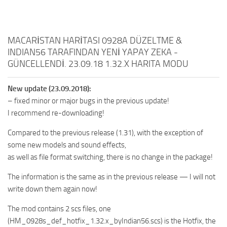
MACARİSTAN HARİTASI 0928A DÜZELTME &
INDIAN56 TARAFINDAN YENİ YAPAY ZEKA -
GÜNCELLENDİ. 23.09.18 1.32.X HARITA MODU
New update (23.09.2018):
– fixed minor or major bugs in the previous update!
I recommend re-downloading!
Compared to the previous release (1.31), with the exception of
some new models and sound effects,
as well as file format switching, there is no change in the package!
The information is the same as in the previous release — I will not
write down them again now!
The mod contains 2 scs files, one
(HM_0928s_def_hotfix_1.32.x_byIndian56.scs) is the Hotfix, the