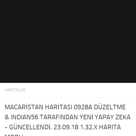
ETS 2 Haberleri
Diğer
İletişim
Paketler
TR
Parçalar / Ayarlama
EN
Sesler
DE
Trafik
PT
Treyler Kaplamaları
PL
Fragmanlar
FR
Kamyon Kaplamaları
RO
HARITALAR
Kamyonlar
Araçlar
MACARİSTAN HARİTASI 0928A DÜZELTME
& INDIAN56 TARAFINDAN YENİ YAPAY ZEKA
- GÜNCELLENDİ. 23.09.18 1.32.X HARITA