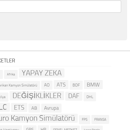
KETLER
YAPAY ZEKA
R
Afrika
ATS
BMW
AO
BDF
rikan Kamyon Simülatörü
DEĞİŞİKLİKLER
DAF
DHL
ilya
LC
ETS
Avrupa
AB
uro Kamyon Simülatörü
FRANSA
FPS
GPS
HP
n Versiyonu