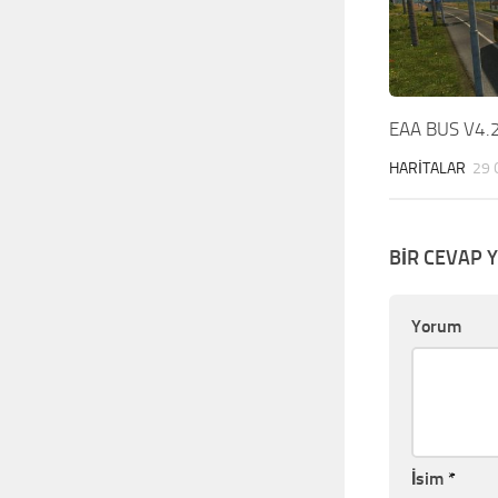
EAA BUS V4.
HARITALAR
29 
BIR CEVAP 
Yorum
İsim
*