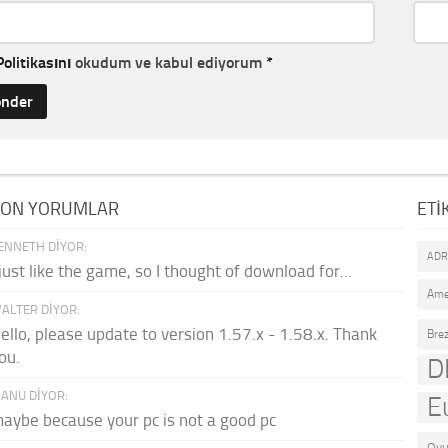
Politikasını
okudum ve kabul ediyorum
*
SON YORUMLAR
ETI
ENNETH DIYOR:
AD
 just like the game, so I thought of download for...
Ame
ALTER DIYOR:
ello, please update to version 1.57.x - 1.58.x. Thank
Brez
ou.
D
ANU DIYOR:
E
aybe because your pc is not a good pc
Oyu