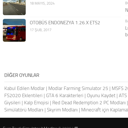
B
18 MAYIS, 2024
N
B
OTOBÜS ENDONEZYA 1.26.X ETS2
L
17 ŞUB, 2017
b
DIĞER OYUNLAR
Kabul Edilen Modlar
|
Modlar Farming Simulator 25
|
MSFS 2
FS2020 Eklentileri
|
GTA 6 Karakterleri
|
Oyunu Kaydet
|
ATS 
Giysileri
|
Kalp Emojisi
|
Red Dead Redemption 2 PC Modları
Simülatörü Modları
|
Skyrim Modları
|
Minecraft için Kaplama