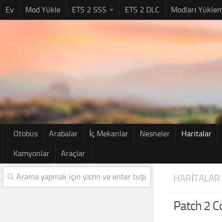
Ev
Mod Yükle
ETS 2 SSS
ETS 2 DLC
Modları Yükle
Otobüs
Arabalar
İç Mekanlar
Nesneler
Haritalar
Kamyonlar
Araçlar
HARITALAR
Patch 2 C