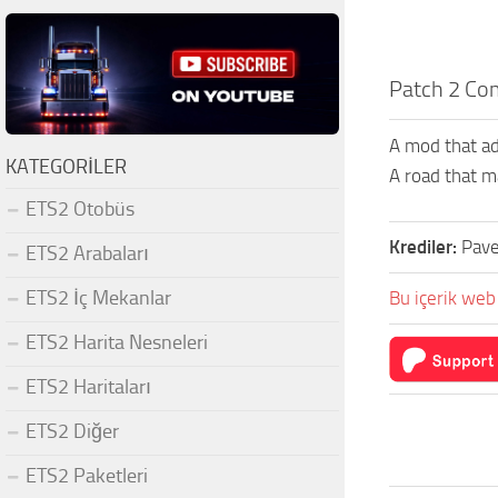
Patch 2 Co
A mod that ad
KATEGORILER
A road that 
ETS2 Otobüs
Krediler:
Pave
ETS2 Arabaları
ETS2 İç Mekanlar
Bu içerik web 
ETS2 Harita Nesneleri
ETS2 Haritaları
ETS2 Diğer
ETS2 Paketleri