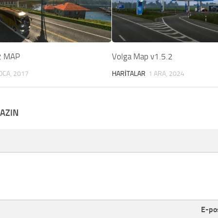
2 MAP
Volga Map v1.5.2
OCA, 2017
HARITALAR
1 ARA, 2024
YAZIN
E-po