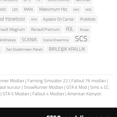
GENEL MERKEZ
Iveco Stralis
Maksimum Hız
MAN
MAZ
LED
MOD
MAZ
d Yöneticisi
ProMods
Açılabilir Ön Camlar
NTM
RJL
nault Magnum
Renault Premium
Rusya
SCS
SCANIA
andinavya
Scania Streamline
BIRLEŞIK KRALLIK
Ses Düzeltmeleri Paketi
L
nner Modları
|
Farming Simulator 22
|
Fallout 76 modları
|
asıl kurulur
|
SnowRunner Modları
|
GTA 6 Mod
|
Sims 4 CC
|
GTA 5 Modları
|
Fallout 4 Modları
|
Amerikan Kamyon