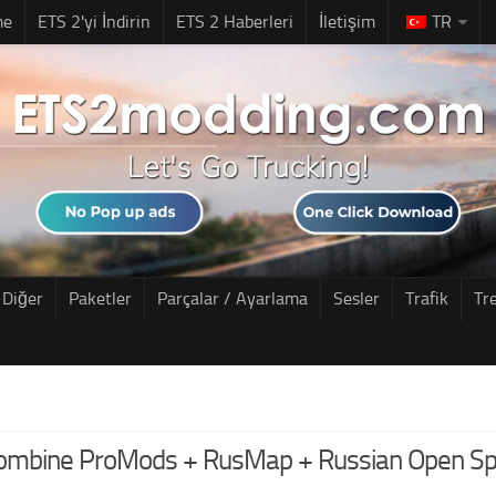
me
ETS 2'yi İndirin
ETS 2 Haberleri
İletişim
TR
Diğer
Paketler
Parçalar / Ayarlama
Sesler
Trafik
Tr
ombine ProMods + RusMap + Russian Open Sp