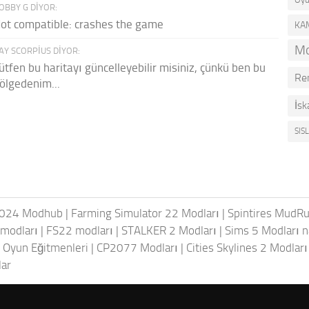
OBBY G DIYOR:
ot compatible: crashes the game
KA
Mo
AY SCORPIUS DIYOR:
ütfen bu haritayı güncelleyebilir misiniz, çünkü ben bu
Re
ölgedenim...
İsk
SIS
024 Modhub
|
Farming Simulator 22 Modları
|
Spintires MudRu
modları
|
FS22 modları
|
STALKER 2 Modları
|
Sims 5 Modları n
|
Oyun Eğitmenleri
|
CP2077 Modları
|
Cities Skylines 2 Modları
lar