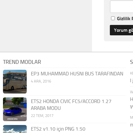
Gizlilik 
TREND MODLAR
EP3 MUHAMMAD HUSNI BUS TARAFINDAN
K
I
4 ARA, 2016
W
H
ETS2 HONDA CIVIC FC5/ACCORD 1.27
y
ARABA MODU
22 TEM, 2017
M
m
ETS2 v1.10 için PNG 1.50