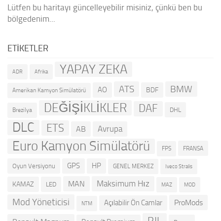
Lütfen bu haritayı güncelleyebilir misiniz, çünkü ben bu
bölgedenim...
ETIKETLER
YAPAY ZEKA
ADR
Afrika
ATS
BMW
AO
BDF
Amerikan Kamyon Simülatörü
DEĞİŞİKLİKLER
DAF
DHL
Brezilya
DLC
ETS
Avrupa
AB
Euro Kamyon Simülatörü
FRANSA
FPS
GPS
HP
Oyun Versiyonu
GENEL MERKEZ
Iveco Stralis
Maksimum Hız
MAN
KAMAZ
LED
MOD
MAZ
Mod Yöneticisi
ProMods
Açılabilir Ön Camlar
NTM
RJL