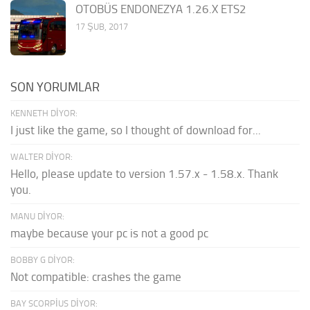
OTOBÜS ENDONEZYA 1.26.X ETS2
17 ŞUB, 2017
SON YORUMLAR
KENNETH DIYOR:
I just like the game, so I thought of download for...
WALTER DIYOR:
Hello, please update to version 1.57.x - 1.58.x. Thank
you.
MANU DIYOR:
maybe because your pc is not a good pc
BOBBY G DIYOR:
Not compatible: crashes the game
BAY SCORPIUS DIYOR: