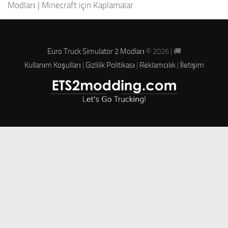
Modları
|
Minecraft için Kaplamalar
Euro Truck Simulator 2 Modları
© 2026 | 🚚
Kullanım Koşulları
|
Gizlilik Politikası
|
Reklamcılık
|
İletişim