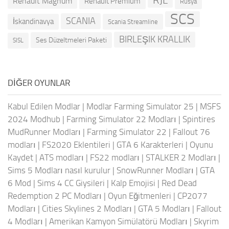
Renault Magnum
Renault Premium
Rusya
SCS
SCANIA
İskandinavya
Scania Streamline
BIRLEŞIK KRALLIK
Ses Düzeltmeleri Paketi
SISL
DIĞER OYUNLAR
Kabul Edilen Modlar
|
Modlar Farming Simulator 25
|
MSFS
2024 Modhub
|
Farming Simulator 22 Modları
|
Spintires
MudRunner Modları
|
Farming Simulator 22
|
Fallout 76
modları
|
FS2020 Eklentileri
|
GTA 6 Karakterleri
|
Oyunu
Kaydet
|
ATS modları
|
FS22 modları
|
STALKER 2 Modları
|
Sims 5 Modları nasıl kurulur
|
SnowRunner Modları
|
GTA
6 Mod
|
Sims 4 CC Giysileri
|
Kalp Emojisi
|
Red Dead
Redemption 2 PC Modları
|
Oyun Eğitmenleri
|
CP2077
Modları
|
Cities Skylines 2 Modları
|
GTA 5 Modları
|
Fallout
4 Modları
|
Amerikan Kamyon Simülatörü Modları
|
Skyrim