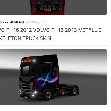
N KAPLAMALARI
20 MAR, 2017
O FH16 2012 VOLVO FH16 2013 METALLIC
KELETON TRUCK SKIN