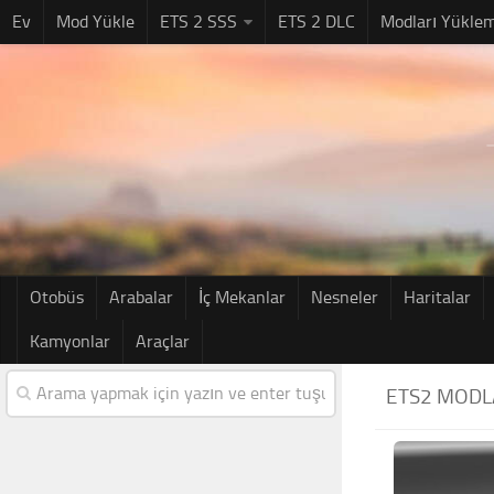
Ev
Mod Yükle
ETS 2 SSS
ETS 2 DLC
Modları Yükle
Otobüs
Arabalar
İç Mekanlar
Nesneler
Haritalar
Kamyonlar
Araçlar
ETS2 MODL