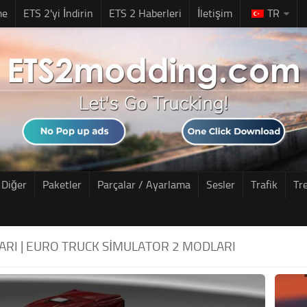
me
ETS 2'yi İndirin
ETS 2 Haberleri
İletişim
TR
Diğer
Paketler
Parçalar / Ayarlama
Sesler
Trafik
Tr
ARI | EURO TRUCK SIMULATOR 2 MODLARI