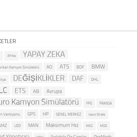
KETLER
YAPAY ZEKA
R
Afrika
ATS
BMW
AO
BDF
rikan Kamyon Simülatörü
DEĞİŞİKLİKLER
DAF
DHL
ilya
LC
ETS
Avrupa
AB
uro Kamyon Simülatörü
FRANSA
FPS
GPS
HP
n Versiyonu
GENEL MERKEZ
Iveco Stralis
Maksimum Hız
MAN
MAZ
LED
MOD
MAZ
d Yöneticisi
ProMods