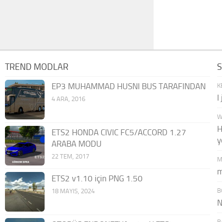
TREND MODLAR
EP3 MUHAMMAD HUSNI BUS TARAFINDAN
K
I
4 ARA, 2016
W
H
ETS2 HONDA CIVIC FC5/ACCORD 1.27
y
ARABA MODU
22 TEM, 2017
M
m
ETS2 v1.10 için PNG 1.50
B
18 MAYIS, 2024
N
B