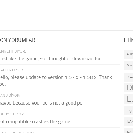
SON YORUMLAR
ETI
ENNETH DIYOR:
AD
 just like the game, so I thought of download for...
Ame
ALTER DIYOR:
ello, please update to version 1.57.x - 1.58.x. Thank
Brez
ou.
D
ANU DIYOR:
E
aybe because your pc is not a good pc
Oyu
OBBY G DIYOR:
ot compatible: crashes the game
KA
Mo
AY SCORPIUS DIYOR: