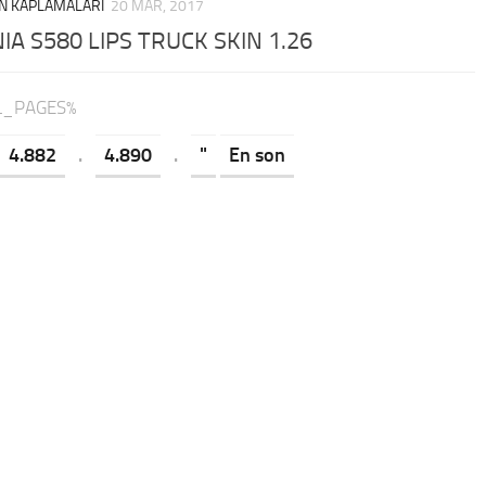
N KAPLAMALARI
20 MAR, 2017
IA S580 LIPS TRUCK SKIN 1.26
AL_PAGES%
4.882
.
4.890
.
"
En son