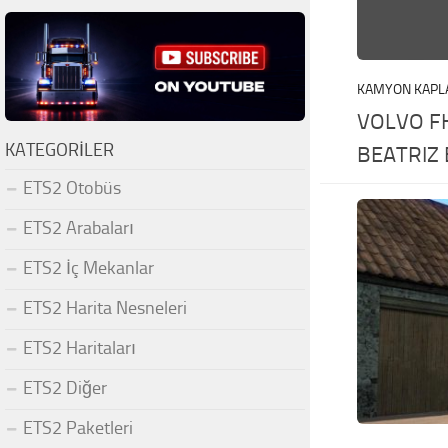
KAMYON KAPL
VOLVO F
KATEGORILER
BEATRIZ
ETS2 Otobüs
ETS2 Arabaları
ETS2 İç Mekanlar
ETS2 Harita Nesneleri
ETS2 Haritaları
ETS2 Diğer
ETS2 Paketleri