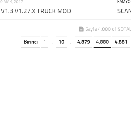
20 MAR, 2017
KAMYO
V1.3 V1.27.X TRUCK MOD
SCAN
Sayfa 4.880 of %OT
Birinci
"
.
10
.
4.879
4.880
4.881