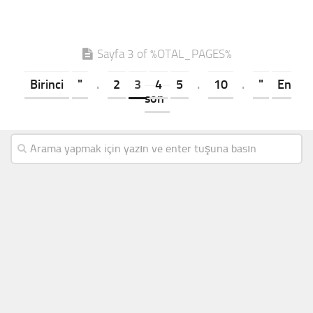
Sayfa 3 of %OTAL_PAGES%
Birinci
"
.
2
3
4
5
.
10
.
"
En
son