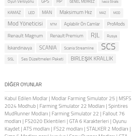
GPS
HP
Oyun Versiyonu
GENEL MERKEZ
Iveco Stralis
Maksimum Hız
MAN
KAMAZ
LED
MOD
MAZ
Mod Yöneticisi
ProMods
Açılabilir Ön Camlar
NTM
RJL
Renault Magnum
Renault Premium
Rusya
SCS
SCANIA
İskandinavya
Scania Streamline
BIRLEŞIK KRALLIK
Ses Düzeltmeleri Paketi
SISL
DIĞER OYUNLAR
Kabul Edilen Modlar
|
Modlar Farming Simulator 25
|
MSFS
2024 Modhub
|
Farming Simulator 22 Modları
|
Spintires
MudRunner Modları
|
Farming Simulator 22
|
Fallout 76
modları
|
FS2020 Eklentileri
|
GTA 6 Karakterleri
|
Oyunu
Kaydet
|
ATS modları
|
FS22 modları
|
STALKER 2 Modları
|