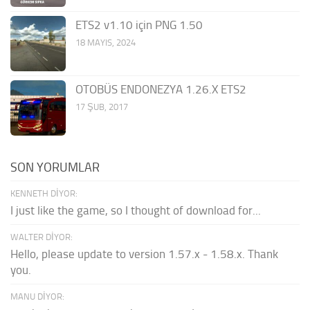
ETS2 v1.10 için PNG 1.50
18 MAYIS, 2024
OTOBÜS ENDONEZYA 1.26.X ETS2
17 ŞUB, 2017
SON YORUMLAR
KENNETH DIYOR:
I just like the game, so I thought of download for...
WALTER DIYOR:
Hello, please update to version 1.57.x - 1.58.x. Thank
you.
MANU DIYOR: