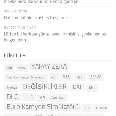
maybe because your pc is not a good pc
BOBBY G DIYOR:
Not compatible: crashes the game
BAY SCORPIUS DIYOR:
Lütfen bu haritayı güncelleyebilir misiniz, çünkü ben bu
bölgedenim...
ETIKETLER
YAPAY ZEKA
ADR
Afrika
ATS
BMW
AO
BDF
Amerikan Kamyon Simülatörü
DEĞİŞİKLİKLER
DAF
DHL
Brezilya
DLC
ETS
Avrupa
AB
Euro Kamyon Simülatörü
FRANSA
FPS