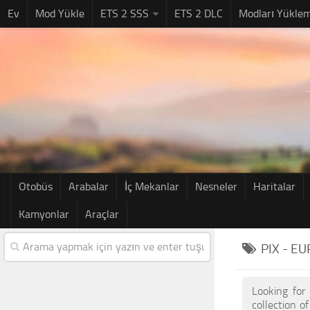
Ev
Mod Yükle
ETS 2 SSS
ETS 2 DLC
Modları Yükle
Otobüs
Arabalar
İç Mekanlar
Nesneler
Haritalar
Kamyonlar
Araçlar
PIX - E
Looking for
collection o