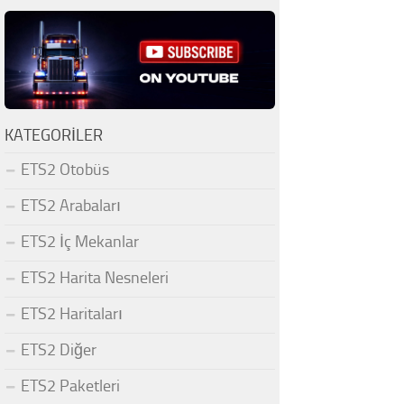
KATEGORILER
ETS2 Otobüs
ETS2 Arabaları
ETS2 İç Mekanlar
ETS2 Harita Nesneleri
ETS2 Haritaları
ETS2 Diğer
ETS2 Paketleri