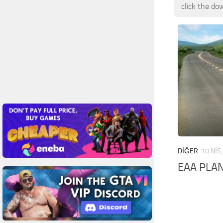
click the do
DIĞER
10 NIS
EAA PLAN