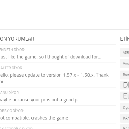
SON YORUMLAR
ETI
ENNETH DIYOR:
AD
 just like the game, so I thought of download for...
Ame
ALTER DIYOR:
ello, please update to version 1.57.x - 1.58.x. Thank
Brez
ou.
D
ANU DIYOR:
E
aybe because your pc is not a good pc
Oyu
OBBY G DIYOR:
ot compatible: crashes the game
KA
Mo
AY SCORPIUS DIYOR: