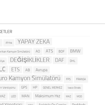
KETLER
YAPAY ZEKA
R
Afrika
ATS
BMW
AO
BDF
rikan Kamyon Simülatörü
DEĞİŞİKLİKLER
DAF
DHL
ilya
LC
ETS
Avrupa
AB
uro Kamyon Simülatörü
FRANSA
FPS
GPS
HP
n Versiyonu
GENEL MERKEZ
Iveco Stralis
Maksimum Hız
MAN
MAZ
LED
MOD
MAZ
d Yöneticisi
ProMods