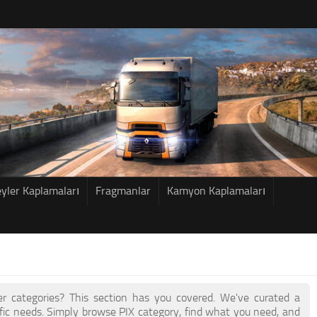
eyler Kaplamaları
Fragmanlar
Kamyon Kaplamaları
her categories? This section has you covered. We've curated a
fic needs. Simply browse PIX category, find what you need, and