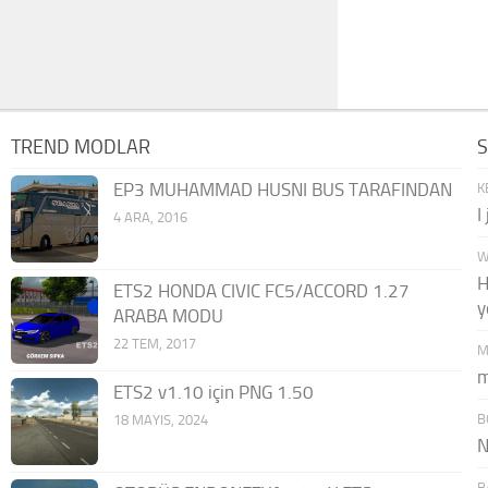
TREND MODLAR
EP3 MUHAMMAD HUSNI BUS TARAFINDAN
K
I
4 ARA, 2016
W
H
ETS2 HONDA CIVIC FC5/ACCORD 1.27
y
ARABA MODU
22 TEM, 2017
M
m
ETS2 v1.10 için PNG 1.50
B
18 MAYIS, 2024
N
B