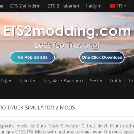
me
ETS 2'yi İndirin
ETS 2 Haberleri
İletişim
TR
Diğer
Paketler
Parçalar / Ayarlama
Sesler
Trafik
Tr
URO TRUCK SIMULATOR 2 MODS
 specific mods for Euro Truck Simulator 2 that don't fit into ot
f unique ETS2 PIX Mods with features to meet even the most speci