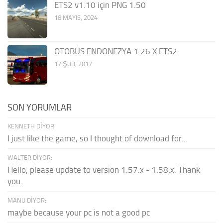
ETS2 v1.10 için PNG 1.50
18 MAYIS, 2024
OTOBÜS ENDONEZYA 1.26.X ETS2
17 ŞUB, 2017
SON YORUMLAR
KENNETH DIYOR:
I just like the game, so I thought of download for...
WALTER DIYOR:
Hello, please update to version 1.57.x - 1.58.x. Thank
you.
MANU DIYOR:
maybe because your pc is not a good pc