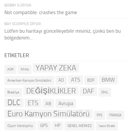
BOBBY G DIYOR:
Not compatible: crashes the game
BAY SCORPIUS DIYOR:
Lütfen bu haritayı güncelleyebilir misiniz, çünkü ben bu
bölgedenim...
ETIKETLER
YAPAY ZEKA
ADR
Afrika
ATS
BMW
AO
BDF
Amerikan Kamyon Simülatörü
DEĞİŞİKLİKLER
DAF
DHL
Brezilya
DLC
ETS
Avrupa
AB
Euro Kamyon Simülatörü
FRANSA
FPS
GPS
HP
Oyun Versiyonu
GENEL MERKEZ
Iveco Stralis