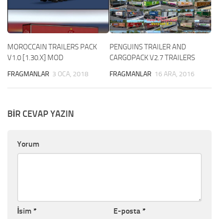
MOROCCAIN TRAILERS PACK
PENGUINS TRAILER AND
V1.0 [1.30.X] MOD
CARGOPACK V2.7 TRAILERS
FRAGMANLAR
3 OCA, 2018
FRAGMANLAR
16 ARA, 2016
BIR CEVAP YAZIN
Yorum
İsim
*
E-posta
*