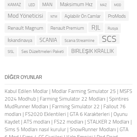
Maksimum Hız
MAN
KAMAZ
LED
MOD
MAZ
Mod Yöneticisi
ProMods
Açılabilir Ön Camlar
NTM
RJL
Renault Magnum
Renault Premium
Rusya
SCS
SCANIA
İskandinavya
Scania Streamline
BIRLEŞIK KRALLIK
Ses Düzeltmeleri Paketi
SISL
DIĞER OYUNLAR
Kabul Edilen Modlar
|
Modlar Farming Simulator 25
|
MSFS
2024 Modhub
|
Farming Simulator 22 Modları
|
Spintires
MudRunner Modları
|
Farming Simulator 22
|
Fallout 76
modları
|
FS2020 Eklentileri
|
GTA 6 Karakterleri
|
Oyunu
Kaydet
|
ATS modları
|
FS22 modları
|
STALKER 2 Modları
|
Sims 5 Modları nasıl kurulur
|
SnowRunner Modları
|
GTA
6 Mod
|
Sims 4 CC Giysileri
|
Kalp Emojisi
|
Red Dead