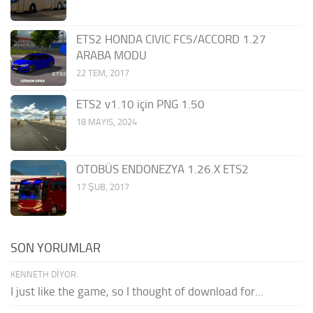
ETS2 HONDA CIVIC FC5/ACCORD 1.27
ARABA MODU
22 TEM, 2017
ETS2 v1.10 için PNG 1.50
18 MAYIS, 2024
OTOBÜS ENDONEZYA 1.26.X ETS2
17 ŞUB, 2017
SON YORUMLAR
KENNETH DIYOR:
I just like the game, so I thought of download for...