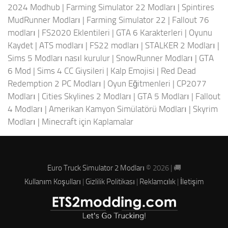
2024 Modhub
|
Farming Simulator 22 Modları
|
Spintires
MudRunner Modları
|
Farming Simulator 22
|
Fallout 76
modları
|
FS2020 Eklentileri
|
GTA 6 Karakterleri
|
Oyunu
Kaydet
|
ATS modları
|
FS22 modları
|
STALKER 2 Modları
|
Sims 5 Modları nasıl kurulur
|
SnowRunner Modları
|
GTA
6 Mod
|
Sims 4 CC Giysileri
|
Kalp Emojisi
|
Red Dead
Redemption 2 PC Modları
|
Oyun Eğitmenleri
|
CP2077
Modları
|
Cities Skylines 2 Modları
|
GTA 5 Modları
|
Fallout
4 Modları
|
Amerikan Kamyon Simülatörü Modları
|
Skyrim
Modları
|
Minecraft için Kaplamalar
Euro Truck Simulator 2 Modları
© 2026 | 🚚
Kullanım Koşulları
|
Gizlilik Politikası
|
Reklamcılık
|
İletişim