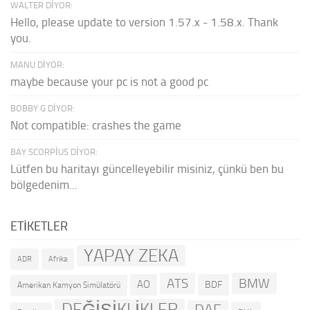
WALTER DIYOR:
Hello, please update to version 1.57.x - 1.58.x. Thank
you.
MANU DIYOR:
maybe because your pc is not a good pc
BOBBY G DIYOR:
Not compatible: crashes the game
BAY SCORPIUS DIYOR:
Lütfen bu haritayı güncelleyebilir misiniz, çünkü ben bu
bölgedenim...
ETIKETLER
YAPAY ZEKA
ADR
Afrika
ATS
BMW
AO
BDF
Amerikan Kamyon Simülatörü
DEĞİŞİKLİKLER