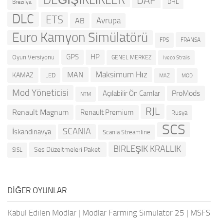
DAF
DHL
Brezilya
DLC
ETS
Avrupa
AB
Euro Kamyon Simülatörü
FRANSA
FPS
GPS
HP
Oyun Versiyonu
GENEL MERKEZ
Iveco Stralis
Maksimum Hız
MAN
KAMAZ
LED
MOD
MAZ
Mod Yöneticisi
ProMods
Açılabilir Ön Camlar
NTM
RJL
Renault Magnum
Renault Premium
Rusya
SCS
SCANIA
İskandinavya
Scania Streamline
BIRLEŞIK KRALLIK
Ses Düzeltmeleri Paketi
SISL
DIĞER OYUNLAR
Kabul Edilen Modlar
|
Modlar Farming Simulator 25
|
MSFS